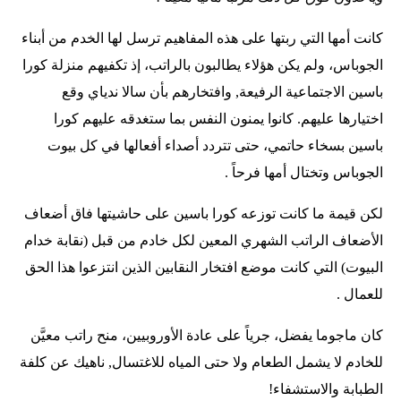
كانت أمها التي ربتها على هذه المفاهيم ترسل لها الخدم من أبناء
الجوباس، ولم يكن هؤلاء يطالبون بالراتب، إذ تكفيهم منزلة كورا
باسين الاجتماعية الرفيعة, وافتخارهم بأن سالا ندياي وقع
اختيارها عليهم. كانوا يمنون النفس بما ستغدقه عليهم كورا
باسين بسخاء حاتمي، حتى تتردد أصداء أفعالها في كل بيوت
الجوباس وتختال أمها فرحاً .
لكن قيمة ما كانت توزعه كورا باسين على حاشيتها فاق أضعاف
الأضعاف الراتب الشهري المعين لكل خادم من قبل (نقابة خدام
البيوت) التي كانت موضع افتخار النقابين الذين انتزعوا هذا الحق
للعمال .
كان ماجوما يفضل، جرياً على عادة الأوروبيين، منح راتب معيَّن
للخادم لا يشمل الطعام ولا حتى المياه للاغتسال, ناهيك عن كلفة
الطبابة والاستشفاء!