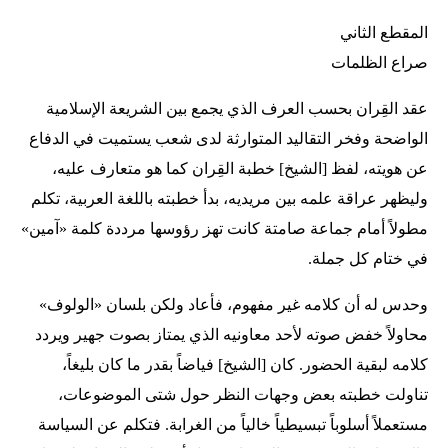
المقطع الثاني
صراع الظلمات
عقد القِران بحسب العرف الذي يجمع بين الشريعة الإسلامية
الواضحة وفخر التقاليد المتوارثة لدى شعب يستميت في الدفاع
عن هويته، لفظ [الشيخ] خطبة القِران كما هو متعارف عليه،
وليظهر عراقة علمه بين مريديه، بدأ خطبته باللغة العربية، تكلم
مطولاً أمام جماعة صامتة كانت تهز رؤوسها مرددة كلمة «آمين»
في ختام كل جملة.
وحدس له أن كلامه غير مفهوم، فأعاد ولكن بلسان «الولوف»
محاولاً خفض صوته لأحد معاونيه الذي يمتاز بصوت جهير ويردد
كلامه لبقية الحضور. كان [الشيخ] فياضاً بقدر ما كان بليغاً،
تناولت خطبته بعض وجهات النظر حول شتى الموضوعات،
مستعملاً أسلوباً تبسيطياً خالياً من الغرابة. فتكلم عن السياسة