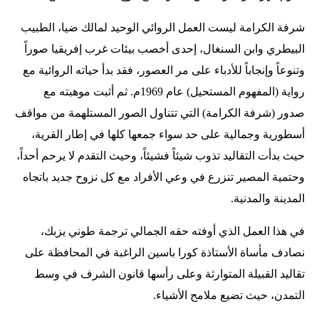
شرفة الكرامة ليست العمل الروائي الوحيد لمالك ضيا، الطبيب
البيطري وابن السنغال، إحدى أخصب بيئات غرب إفريقيا صوراً
وتنوعاً وإنجاباً للأدباء على مر العصور، فقد بدأ حياته الروائية مع
رواية (المفهوم المستحيل) عام 1969م. ثم أثبت موهبته مع
صدور (شرفة الكرامة) التي تتناول الصور المستلهمة من مواقف
أسطورية وجمالية على حد سواء جمعها كلها في إطار القرية،
حيث بدأت التقاليد تذوب شيئاً فشيئاً، وحيث التقدم لا يرحم أحداً،
وحتمية المصير تنزرع في وعي الأفراد مع كل نزوح جديد باتجاه
المدينة والمدنية.
في هذا العمل الذي أوفته حقه الجمالي ترجمة طوني يزبك،
نصادف مأساة الأستاذة كورا باسين الراغبة في المحافظة على
تقاليد القبيلة المتوارثة وعلى رأسها قانون الشرف في وسط
التمدن، حيث تضيع ملامح الأشياء.