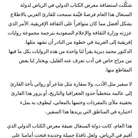
شكَّلت استضافة معرض الكتاب الدولي في الرياض لدولة
السنغال هذا العام فرصةً قيِّمة سمحت للقارئ العربي بالاطلاع
بشكل أفضل مما كان متوافراً على الثقافة الإفريقية. الأمر الذي
عززته وزارة الثقافة والإعلام السعودية بترجمة مجموعة روايات
إفريقية إلى العربية في خطوة من النادر أن نشهد مثلها.
الدكتور محمد ديرية يقرأ لنا واحدة من هذه الروايات بكل ما فيها
من مزاج خاص في أدب نعرف عنه القليل، ويختار لنا بعض
المقاطع منها.
لا سفير مثل الأدب، ولا سفارة مثل شاعر أو روائي يأخذ القارئ
إلى عالمه متخطياً حدود الجغرافيا والتاريخ، أو يزور هذا القارئ
بحقيبة ملأى بالمفردات وختمها بالمعاني، ليطوف به بملء
اختياره في المناطق التي يريدها هذا السفير..
هذا العام، كانت دولة السنغال ضيفة معرض الكتاب الدولي الذي
أقيم في الرياض، ولعل نافذةً جميلة وجديدة فتحت أمامنا على