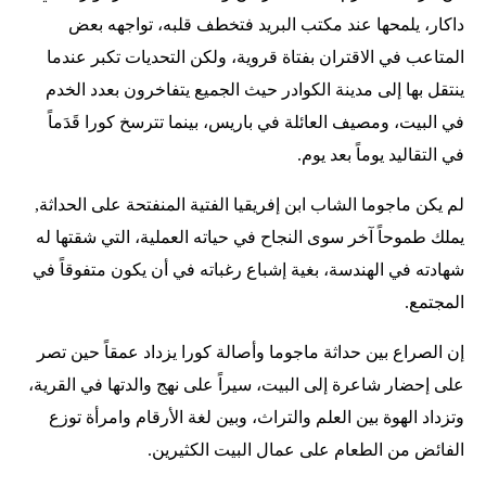
داكار، يلمحها عند مكتب البريد فتخطف قلبه، تواجهه بعض
المتاعب في الاقتران بفتاة قروية، ولكن التحديات تكبر عندما
ينتقل بها إلى مدينة الكوادر حيث الجميع يتفاخرون بعدد الخدم
في البيت، ومصيف العائلة في باريس، بينما تترسخ كورا قَدَماً
في التقاليد يوماً بعد يوم.
لم يكن ماجوما الشاب ابن إفريقيا الفتية المنفتحة على الحداثة,
يملك طموحاً آخر سوى النجاح في حياته العملية، التي شقتها له
شهادته في الهندسة، بغية إشباع رغباته في أن يكون متفوقاً في
المجتمع.
إن الصراع بين حداثة ماجوما وأصالة كورا يزداد عمقاً حين تصر
على إحضار شاعرة إلى البيت، سيراً على نهج والدتها في القرية،
وتزداد الهوة بين العلم والتراث، وبين لغة الأرقام وامرأة توزع
الفائض من الطعام على عمال البيت الكثيرين.