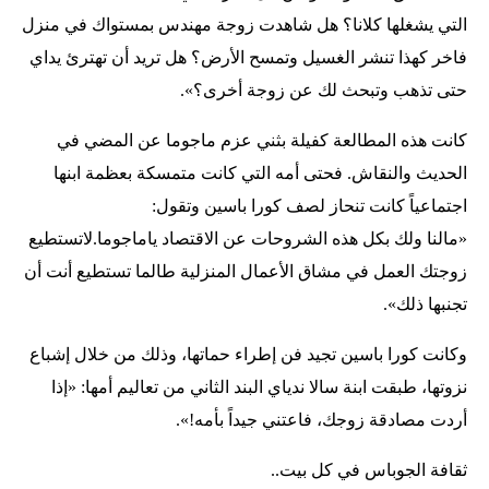
التي يشغلها كلانا؟ هل شاهدت زوجة مهندس بمستواك في منزل
فاخر كهذا تنشر الغسيل وتمسح الأرض؟ هل تريد أن تهترئ يداي
حتى تذهب وتبحث لك عن زوجة أخرى؟».
كانت هذه المطالعة كفيلة بثني عزم ماجوما عن المضي في
الحديث والنقاش. فحتى أمه التي كانت متمسكة بعظمة ابنها
اجتماعياً كانت تنحاز لصف كورا باسين وتقول:
«مالنا ولك بكل هذه الشروحات عن الاقتصاد ياماجوما.لاتستطيع
زوجتك العمل في مشاق الأعمال المنزلية طالما تستطيع أنت أن
تجنبها ذلك».
وكانت كورا باسين تجيد فن إطراء حماتها، وذلك من خلال إشباع
نزوتها، طبقت ابنة سالا ندياي البند الثاني من تعاليم أمها: «إذا
أردت مصادقة زوجك، فاعتني جيداً بأمه!».
ثقافة الجوباس في كل بيت..