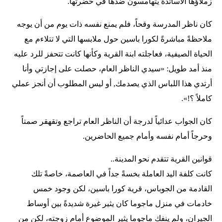
زملاؤها الأساتذة يتهامسون ضدها في حضرتها.
كان ناظر المدرسة وقحاً، فلم يمنع نفسه ذات يوم من أن يوجه
ملاحظةً مباشرةً لكورا باسين حول ملابسها التي لا تتلاءم مع
الحياة الصيفية، فعاجلته ابنة القرية وكأنها كانت تتحفز للرد عليه
منذ أمد طويل: «سيدي الناظر العام، حصلت على إجازتي وأنا
أرتدي هذا اللباس الذي يصدمك, أو ليس المطلوب أن أنجز عملي
كاملاً ؟!».
كان الجواب عدائياً لدرجة أن الناظر العام تراجع وتقهقر صمتاً
وحرجاً أمام نفسه وأمام جميع الحاضرين.
قوانين القرية تتقدم نحو المدينة..
كانت كلفة اليد العاملة بخسةً جداً في العاصمة، خاصةً تلك
القادمة من الجوباس، قرية كورا باسين، لكن وجود خمس
خادمات في منزل ماجوما كان يثير غيرة شديدةً بين أوساط
الجيران، ولم ينفك ماجوما يثير الموضوع أمام زوجته، لكن من