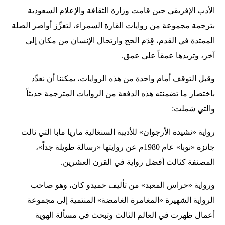
الأدب الإفريقي حين قامت وزارة الثقافة والإعلام السعودية
بترجمة مجموعة من روايات القارة السمراء، لتعزِّز أواصر الصلة
الممتدة في القدم، قِدَم الحج وارتحال الإنسان من مكان إلى
آخر، وتزيدها عمقاً على عمق.
وقبل التوقف أمام واحدة من هذه الروايات، يمكننا أن نعدِّد
باختصار ما تضمنته هذه الدفعة من الروايات المترجمة حديثاً
والتي شملت:
رواية «نشيدة الأرجوان» للأديبة السنغالية ماريا مابا التي نالت
جائزة «نوبا» عام 1980م عن روايتها «رسالة طويلة جداً»،
المصنفة كثالث أفضل رواية في القرن العشرين.
ورواية «حراس المعبد» من تأليف حميدو كان، وهو صاحب
الرواية الشهيرة «المغامرة الغامضة» المنتمية إلى مجموعة
أعمال ظهرت في العالم الثالث وتبحث في مسألة الهوية