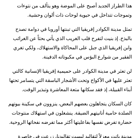
هذا الطراز الجديد أصبح على الموضة وهو يتألف من نتوءات
وتموجات تتداخل في حيوية لوحات ذات ألوان وحشية.
تمثل مدينة الكوادر إفريقيا التي تبنتها أوروبا في دوامة تصدح
بالبذخ. إذ بنيت لتفرح قلب الغريب الذي يأتي بحثاً عن الغرائب
وابن إفريقيا الذي جبل على المحاكاة والاستهلاك، ولكي تغري
الفقير من شوارع البؤس في مكبوتاته الدفينة.
لن تعثر في مدينة الكوادر على حميمية إفريقيا الإنسانية كالتي
تعثر عليها في الأكواخ وتحت الأشجار الباسقة التي يتسامر تحتها
أبناء القبيلة، إذ فقد سكانها متعة المعاشرة وتبذير الوقت.
كان السكان يتجاهلون بعضهم البعض، ينزوون في سكينة بيوتهم
الصلدة حامية أنانيتهم الضيقة. ينشغلون في استهلاك منتوجات
حضارة تفرض نفسها بفاعليتها أكثر مما تفرضه نفحاتها الروحية.
مدينة باتت معزلاً لتقاليد ليست تقاليدنا، زرعت في خاصرة