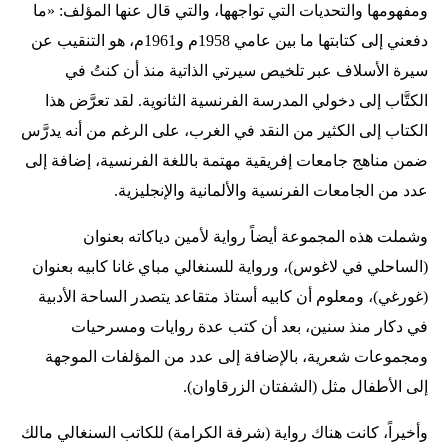
ومفهومها والتحديات التي تواجهها، والتي قال عنها المؤلف: «ما
دفعني إلى كتابتها ما بين عامي 1958م و1961م، هو التنقيب عن
سيرة الأسلاف عبر تلخيص سيرتي الذاتية منذ أن كنتُ في
الكتَّاب إلى دخولي المدرسة الفرنسية الثانوية. لقد تعرَّض هذا
الكتاب إلى الكثير من النقد في الغرب، على الرغم من أنه يدرَّس
ضمن مناهج جامعات إفريقية مهتمة باللغة الفرنسية، إضافة إلى
عدد من الجامعات الفرنسية والألمانية والإنجليزية.
وشملت هذه المجموعة أيضاً رواية لأمين دياكاته بعنوان
(الساحلي في لاغوس)، ورواية للسنغالي مباي غانا كابيه بعنوان
(غورغي)، ومعلوم أن كابيه أستاذ متقاعد يتصدر الساحة الأدبية
في دكار منذ سنين، بعد أن كتب عدة روايات ومسرحيات
ومجموعات شعرية، بالإضافة إلى عدد من المؤلفات الموجهة
إلى الأطفال مثل (الشفتان الزرقاوان).
وأخيراً، كانت هناك رواية (شرفة الكرامة) للكاتب السنغالي مالك