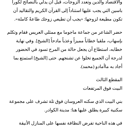
والاقتصاد والدين وتعدد الزوجات، قبل أن يدلي بالنصائح لكورا
باسين التي يجب عليها استناداً إلى القرآن الكريم والتقاليد أن
تكون مطيعة لزوجها: «يجب أن تطيعي زوجك طاعةً كاملة».
حضر الشاعر من جماعة ماجوما مع ممثلي العريس فقام وتكلم
بإسهاب، ملقيا خطاباً مميزاً وعذباً مادحاً [الشيخ]. وفي نهاية
خطابه، استطاع أن يجعل حالة من المرح تسود في الحضور
لدرجة أن الجميع تخلوا عن تشنجهم. حتى [الشيخ] استمتع بما
أجاد به ماأمادو (محمد).
المقطع الثالث
البيت فوق المرتفعات
بني البيت الذي سكنه العروسان فوق تلة تشرف على مجموعة
سكنية كبيرة يطلق عليها هنا: مدينة الكوادر.
في هذه الناحية تفرض النظافة نفسها على المنازل الأنيقة