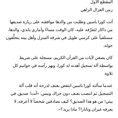
المقطع الأول
زمن الغزال الزاهي
أتت كورا باسين وطلبت من والدها موافقته على زيارة صديقها
من داكار لتعرِّفه عليه، كان الوقت مساءً وأماري ياندي، والدها،
مستلقياً على كرسي طويل في شرفة المنزل وأهل بيته يتحلَّقون
حوله.
كان يصغي لآيات من القرآن الكريم، مسجلة على شريط
بواسطة آلة تسجيل أهدته له كورا، ويهز رأسه في خواتيم كل
تلاوة.
عندما سألته كورا باسين انتفض بعنف لدرجة أنه قلب آلة
التسجيل ثم انتصب بعنف دون حراك ونبس: «أنت! صديق, في
بيتي! من هو هذا الصديق؟ كيف تصادقين شخصاً لا أعرفه, لا
يعرفه غيران وتابارا؟ ماذا يريد؟».