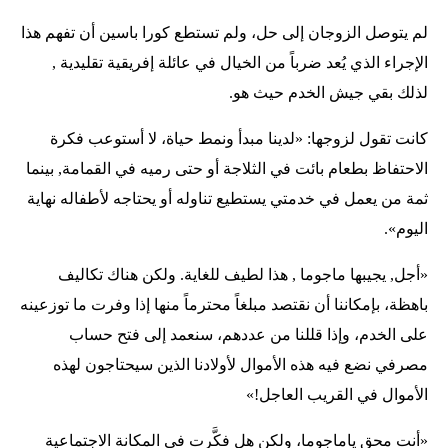
لم يتوصل الزوجان إلى حل، ولم تستطع كورا باسين أن تفهم هذا
الإجراء الذي يُعد ضرباً من الخيال في عائلة إفريقية تقليدية ,
لذلك بقي جيش الخدم حيث هو.
كانت تقول لزوجها: «لدينا مبدأ ونمط حياة، لا أستوعب فكرة
الاحتفاظ بطعام بائت في الثلاجة أو حتى رميه في القمامة, بينما
ثمة من يعمل في خدمتي يستطيع تناوله أو يحتاجه لأطفاله نهاية
اليوم».
«أجل, يجيبها ماجوما , هذا لطيف للغاية. ولكن هناك تكاليف
باهظة، بإمكاننا أن نقتصد مبلغاً محترماً منها إذا وفرت ما توزعينه
على الخدم، وإذا قللنا من عددهم، سنعمد إلى فتح حساب
مصرفي نضع فيه هذه الأموال لأولادنا الذين سيحتاجون لهذه
الأموال في القريب العاجل!»
«أنت محق ياماجوما، ولكن هل فكَّرت في المكانة الاجتماعية