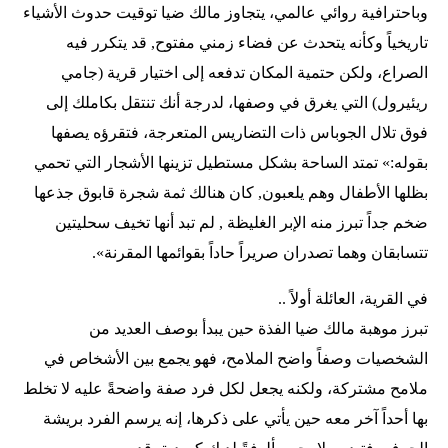
وباحترافية روائي عالمي، يتجاوز مالك ضيا توقيت حدوث الأشياء
تاريخياً وكأنه يتحدث عن فضاء زمني مفتوح, قد يتكرر فيه
الصراع، ولكن حتمية المكان تدفعه إلى اختيار قرية (جامي
ريئيرول) التي يغرق في وصفها، لدرجة أنك تنتقل بكاملك إلى
فوق تلال الجوباس ذات التضاريس المتعرجة، فتقرؤه يصفها
بقوله:» تمتد الساحة بشكل مستطيل تزينها الأشجار التي تحمي
بظلها الأطفال وهم يلعبون, كان هنالك ثمة شجرة قابوق جذعها
ضخم جداً تبرز منه الإبر الغليظة , لم تبد أنها تخيف سحليتين
تتسابقان وهما تصدران صريراً حاداً بقوائمها المقرنة».
في القرية، العائلة أولاً ..
تبرز موهبة مالك ضيا الفذة حين يبدأ بوصف العديد من
الشخصيات وصفاً واضح الملامح، فهو يجمع بين الأشخاص في
ملامح مشتركة، ولكنه يجعل لكل فرد صفة واضحةً عليه لا تخلط
بها أحداً آخر معه حين يأتي على ذكرها، إنه يرسم الفرد بريشة