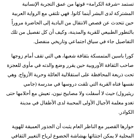
تستمد «شرفة الكرامة» قوتها من عمق التجربة الإنسانية
المشتركة لدى البشر أينما كانوا. فهي تلتقي مع الرواية العربية
حين تتحدث عن قصص الانتقال من البادية إلى الحاضرة مروراً
بالتطور الطبيعي للقرية والمدينة، وكيف أن كل تفصيل من تلك
التفاصيل جاء في سياق اجتماعي وتاريخي منفصل.
كورا باسين المتمسكة بثقافة شعبها، هي التي تقف أمام زوجها
صاحب الثقافة الأوروبية حين يقرر وضع والدته في مأوى للعجزة
تحت ذريعة المحافظة على استقلالية العائلة وحرية الأزواج. وهي
نفسها فتاه القرية التي تلقت دروسها في مدرسة (جامي
ريئيرول) حيث لا أسفلت ولا مصابيح نيون، تعيش مع أحلامها حتى
تغدو معلمة الأجيال الأولى المحببة لدى الأطفال في مدينة
الكوادر.
حوارها القصير مع الناظر العام يثبت أن الجذور العميقة للهوية
المحلية لا يمكن اجتثاثها بهشاشة الخضوع لرياح التغيير الثقافي