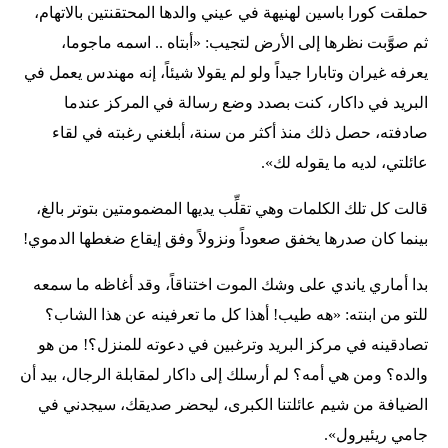
حملقت كورا باسين لهنيهة في عيني والدها المحتقنتين بالاتهام،
ثم صوَّبت نظرها إلى الأرض لتجيب: «أبتاه .. اسمه ماجوما،
يعرفه غيران وتابارا جيداً ولو لم يقولا شيئاً، إنه مهندس يعمل في
البريد في داكار، كنت بصدد وضع رسالة في المركز عندما
صادفته، حصل ذلك منذ أكثر من سنة، أبلغني رغبته في لقاء
عائلتي، لديه ما يقوله لك».
قالت كل تلك الكلمات وهي تقلِّب يديها المضمومتين بتوتر بالغ،
بينما كان صدرها يخفق صعوداً ونزولاً وفق إيقاع ضغطها الدموي!
بدا أماري ياندي على وشك الموت اختناقاً، وقد أغاظه ما سمعه
للتو من ابنته: «هه طيب! أهذا كل ما تعرفينه عن هذا الشاب؟
تصادقينه في مركز البريد وترغبين في دعوته للمنزل؟! من هو
والده؟ ومن هي أمه؟ لم أرسلك إلى داكار لمقابلة الرجال، بيد أن
الضيافة من شيم عائلتنا الكبرى، ليحضر صديقك، سيجدني في
جامي ريئيرول».