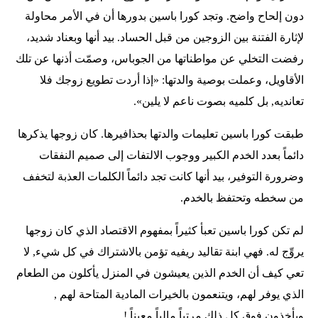
دون إلحاح واضح. وتجد كورا باسين بدورها أن في الأمر محاولة
لإثارة الفتنة بين الزوجين من قبل الحساد. بيد أنها وبعناد شديد،
رفضت التخلي عن مواطناتها من الجوباس، وصمّت أذنها عن تلك
الأقاويل، وعملت بوصية والدتها: «إذا أردت تطويع زوجك فلا
تعانديه, بل كلميه بصوت ناعم لا يلين».
طبقت كورا باسين تعليمات والدتها بحذافيرها. كان زوجها يذكرها
دائماً بعدد الخدم الكبير ووجوب الالتفات إلى صميم النفقات
وضرورة التوفير، بيد أنها كانت تجد دائماً الكلمات العذبة لتخفف
من سخطه وتحتفظ بالخدم.
لم تكن كورا باسين تعبأ كثيراً بمفهوم الاقتصاد الذي كان زوجها
يروِّج له. فهي ابنة تقاليد ريفيه تؤمن بالاشتراك في كل شيء, لا
تعي كيف أن الخدم الذين يعيشون في المنزل يأكلون من الطعام
الذي يوفر لهم، ويتنعمون بالخيرات المادية المتاحة لهم ,
ويأخذون فوق كل ذلك مرتباً مالياً معيناً !