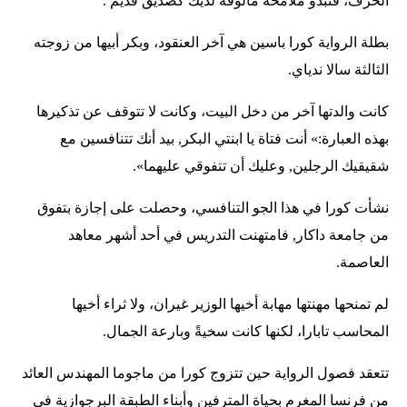
الحرف، فتبدو ملامحه مألوفةً لديك كصديق قديم .
بطلة الرواية كورا باسين هي آخر العنقود، وبكر أبيها من زوجته
الثالثة سالا ندياي.
كانت والدتها آخر من دخل البيت، وكانت لا تتوقف عن تذكيرها
بهذه العبارة:» أنت فتاة يا ابنتي البكر, بيد أنك تتنافسين مع
شقيقيك الرجلين, وعليك أن تتفوقي عليهما».
نشأت كورا في هذا الجو التنافسي، وحصلت على إجازة بتفوق
من جامعة داكار, فامتهنت التدريس في أحد أشهر معاهد
العاصمة.
لم تمنحها مهنتها مهابة أخيها الوزير غيران، ولا ثراء أخيها
المحاسب تابارا، لكنها كانت سخيةً وبارعة الجمال.
تتعقد فصول الرواية حين تتزوج كورا من ماجوما المهندس العائد
من فرنسا المغرم بحياة المترفين وأبناء الطبقة البرجوازية في