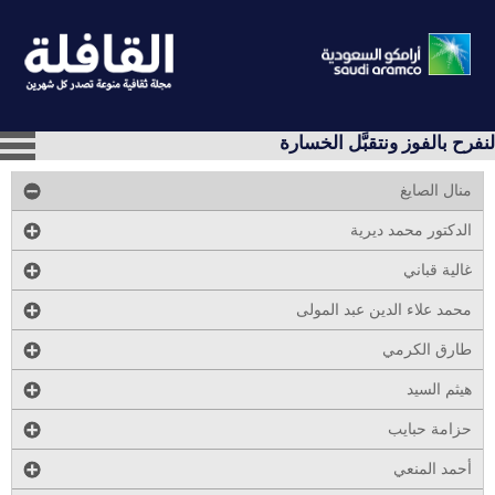
لنفرح بالفوز ونتقبَّل الخسارة
منال الصايغ
الدكتور محمد ديرية
غالية قباني
محمد علاء الدين عبد المولى
طارق الكرمي
هيثم السيد
حزامة حبايب
أحمد المنعي