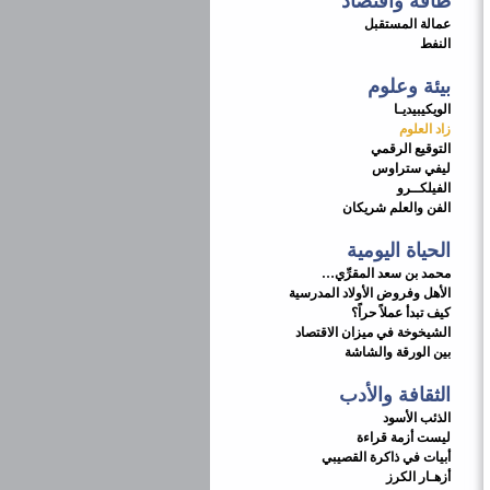
طاقة واقتصاد
عمالة المستقبل
النفط
بيئة وعلوم
الويكيبيديـا
زاد العلوم
التوقيع الرقمي
ليفي ستراوس
الفيلكــرو
الفن والعلم شريكان
الحياة اليومية
محمد بن سعد المقرِّي…
الأهل وفروض الأولاد المدرسية
كيف تبدأ عملاً حراً؟
الشيخوخة في ميزان الاقتصاد
بين الورقة والشاشة
الثقافة والأدب
الذئب الأسود
ليست أزمة قراءة
أبيات في ذاكرة القصيبي
أزهـار الكرز