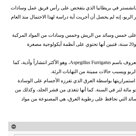
انشستر في بريطانيا الذي يتفحص على رأس فريق عمل وسادات
ر الربو، إنه لم يحصل أن أجريت أية دراسة لهذا الاحتمال منذ العام
 على خمس وسائد من الريش وخمس وسادات من المواد المركبة
التي تم استعمالها ما بين 18 شهراً و20 سنة، فتبين أنها تحتوي على أنظمة أيكولوجية مصغرة
ومن الطفيليات المكتشفة ما هو معروف باسم Aspegillus Furrigatus، وهو الأكثر انتشاراً وأذية، كما
ربو ويسبب حالات مميتة من التهابات الرئة.
ستمراريتها بواسطة العرق الذي تفرزه الأجسام على الوسادة
 مائة لتر في السنة. كما أنها تتغذى من قشر الجلد، وكذلك من
لوسائد التي تحافظ على رطوبة العرق، هي المصنوعة من مواد