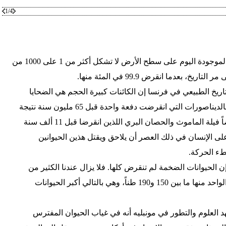
1/4
من المعروف أن كل الأنواع الحية الموجودة اليوم على سطح الأرض لا تشكل أكثر من 1 على 1000 من
، بعدما انقرض 99.9 في المئة منها.
يخ الطبيعي في فرنسا إن الكائنات كبيرة الحجم هي الضحايا
الأولى للأزمات والكوارث . ويذكر بالديناصورات التي انقرضت دفعة واحدة قبل 65 مليون سنة نتيجة
عامل طبيعي غير محدد بدقة، وأيضاً فيلة الماموث والحصان البري اللذين انقرضا قبل 11 ألف سنة
على الإنسان في ذلك العصر أن يلاحق ويقتل هذين الحيوانين
طء الحركة.
الحيوانات الضخمة لم تنقرض كلها. فلا يزال عندنا الكثير من
الفيلة، والحيتان الزرقاء التي يزن الواحد منها ما بين 150 و190 طناً، وهي بالتالي أكبر الحيوانات
 العلوم والتطور في مونبليه أنه في غياب الحيوان المفترس