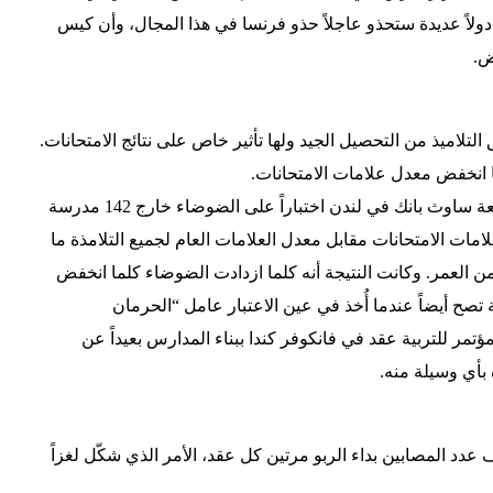
ولاً عديدة ستحذو عاجلاً حذو فرنسا في هذا المجال، وأن كيس
ض.
تلاميذ من التحصيل الجيد ولها تأثير خاص على نتائج الامتحانات.
 انخفض معدل علامات الامتحانات.
فقد أجرت بريدجيت شيلد من جامعة ساوث بانك في لندن اختباراً على الضوضاء خارج 142 مدرسة
علامات الامتحانات مقابل معدل العلامات العام لجميع التلامذة ما
 العمر. وكانت النتيجة أنه كلما ازدادت الضوضاء كلما انخفض
 تصح أيضاً عندما أُخذ في عين الاعتبار عامل “الحرمان
ؤتمر للتربية عقد في فانكوفر كندا ببناء المدارس بعيداً عن
 بأي وسيلة منه.
عدد المصابين بداء الربو مرتين كل عقد، الأمر الذي شكّل لغزاً