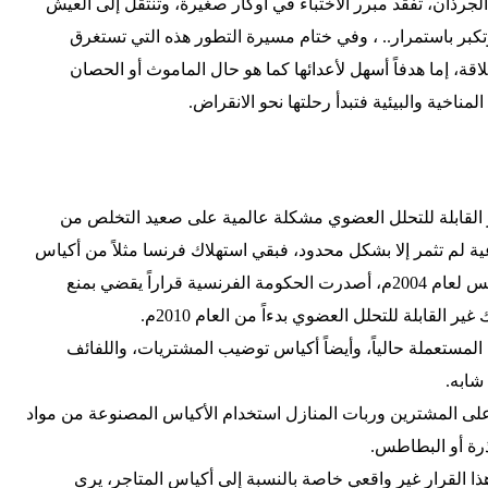
الجرذان، تفقد مبرر الاختباء في أوكار صغيرة، وتنتقل إلى العيش
وتكبر باستمرار.. ، وفي ختام مسيرة التطور هذه التي تستغرق
اقة، إما هدفاً أسهل لأعدائها كما هو حال الماموث أو الحصان
 المناخية والبيئية فتبدأ رحلتها نحو الانقراض.
 القابلة للتحلل العضوي مشكلة عالمية على صعيد التخلص من
عية لم تثمر إلا بشكل محدود، فبقي استهلاك فرنسا مثلاً من أكياس
النفايات المنزلية، فوق 12 مليار كيس لعام 2004م، أصدرت الحكومة الفرنسية قراراً يقضي بمنع
 القابلة للتحلل العضوي بدءاً من العام 2010م.
المستعملة حالياً، وأيضاً أكياس توضيب المشتريات، واللفائف
شابه.
على المشترين وربات المنازل استخدام الأكياس المصنوعة من مواد
ذرة أو البطاطس.
ا القرار غير واقعي خاصة بالنسبة إلى أكياس المتاجر، يرى