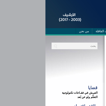
 القافلة
من نحن
قضايا
العيـش في فقـاعات تكنولوجية
التعلّم ولو عن بُعد