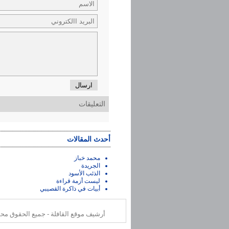
ارسال
التعليقات
أحدث المقالات
محمد خباز
الجريدة
الذئب الأسود
ليست أزمة قراءة
أبيات في ذاكرة القصيبي
أرشيف موقع القافلة - جميع الحقوق محفوظة o (Saudi Aramco Oil co.) ©2025