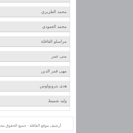
محمد الطريري
محمد العمودي
مراسلو القافلة
منى عمر
مهى قمر الدين
هدى بتروبولوس
وليد شميط
أرشيف موقع القافلة - جميع الحقوق محفوظة o (Saudi Aramco Oil co.) ©2025