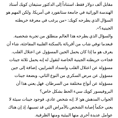
مقابل ألف دولار فقط، استناداً إلى الدكتور ستيفان كويك أستاذ
الهندسة الوراثية في جامعة ستانفورد في أمريكا. ولكن المهم هو
السؤال الذي يطرحه كويك: «من يرغب في معرفة خريطته
الجينية؟».
والسؤال الذي يطرحه هذا العالم منطلق من تجربة شخصية.
فبعدما توفي شاب من أقربائة بالسكتة القلبية المفاجئة، شاء أن
يعرف هو ما إذا كان يحمل الجين المسؤول عن اعتلال القلب.
فجاءت خريطته الجينية الخاصة لتقول له إنه يحمل ثلاثة جينات
مسؤولة عن اعتلال القلب وانسداد الشرايين، إضافة إلى جين
مسؤول عن مرض السكري من النوع الثاني، وبضعة جينات
مسؤولة عن أنواع مختلفة من السرطان. فهل يعني هذا أن
البروفيسور كويك سيء الحظ بشكل خاص؟
الجواب المدهش هو: لا. إنه شخص عادي. فوجود جينات سيئة لا
يعني حكماً إصابة الشخص بالأمراض التي قد تسببها، إذ إن هناك
عوامل عديدة أخرى منها البيئية ومنها الظرفية.