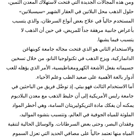
ومن هذه المجالات الجديدة التي فتحت لاستهلاك المعدن الثمين،
حلول الذهب محل البلاتين في العقار الشهير «سيسبلاتين»
المستخدم حالياً في علاج بعض أنواع السرطان، والذي يتسبب
بأعراض جانبية مرهقة جداً للمريض، في حين أن الذهب لا
يتسبب فيما يشبها.
والاستخدام الثاني هو الذي فتحت مجاله جامعة كوبنهاغن
الدانماركية، ويزج الذهب في تكنولوجيا النانو، من خلال تسخين
جسيماته بفعل الأشعة الكهرومغناطيسية، الأمر الذي يؤهله للعب
أدوار بالغة الأهمية على صعيد الطب وعلم الأحياء.
أما الاستخدام الثالث فهو بيئي. إذ توصَّل فريق من الباحثين في
جامعة رايس الأمريكية إلى أن خليط الذهب مع معدن البلاديوم
يمكنه أن يفكك مادة التريكوليريتان السامة، وهي أخطر المواد
الملوثة للمياه الجوفية في العالم، وتتسبب بتشوه المواليد،
وفقدان البصر، وحتى بعض السرطانات. والوسائل الحالية لتنقية
المياه منها تعتمد حالياً على مصافي الحديد التي تعزل السموم