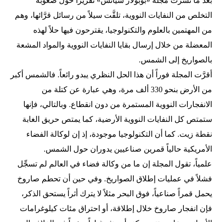
بعد ما نشرت مجلة «بوبولار سيانس» تقريراً حول صعوبة
التخلص من النفايات النووية، تلقَّت سيلاً من رسائل قرَّائها، وهم
من المهتمين بالعلوم والتكنولوجيا، يقترحون فيها حلاً لهذه
المعضلة من خلال إرسال بقايا النفايات النووية والمواد المشعة
بالصواريخ إلى الشمس.
أقرَّت المجلة فوراً أن هذا الحل النظري يبدو رائعاً. فالشمس أكبر
من الأرض بنحو 330 ألف مرة، وهي عبارة عن كتلة من
الانفجارات النووية المستمرة من دون انقطاع. وبالتالي، فإنها
ستمتص كل النفايات النووية الأرضية، كما يمتص حريق الغابة
نقطة زيت. كما أن التكنولوجيا موجودة، إذ إن لوكالة الفضاء
الأمريكية حالياً قمرين صناعيين يدوران حول الشمس.
علمياً، تقول المجلة إن ما من وكالة فضاء في العالم لم تسجِّل
فشلاً في عمليات إطلاق الصواريخ. وفي حين أن تحطم صاروخ
يحمل قمراً صناعياً، فوق البحر مثلاً لا يترك أثراً يستحق الذكر،
فإن انفجار صاروخ خلال إطلاقة، أو احتراق مئات كيلوغرامات