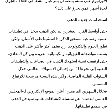
الأورانيوم على متنه، يمكنه أن ينثر غباراً مشعاً في الغلاف الجوي
لعدة أشهر. فمن يجرؤ على ذلك؟
استخدامات جديدة للذهب
حتى أواسط القرن العشرين لم يكن الذهب يدخل في تطبيقات
علمية وصناعية تستحق الذكر إذا استثنينا طب الأسنان. ولكن
تطور العلوم والتكنولوجيا راح يعتمد أكثر فأكثر على الذهب
بسبب مواصفاته الفيزيائية والكيميائية الفريدة بين كل المعادن،
حتى ارتفعت نسبة استهلاك الذهب في الصناعات والتطبيقات
التقنية إلى نحو %21 من إجمالي الاستهلاك العالمي خلال
السنوات القليلة الماضية. ولكن هذه النسبة مرشحة للارتفاع
المستمر.
فخلال الشهرين الماضيين، أعلن الموقع الإلكتروني لـ«المجلس
العالمي للذهب» عن سلسلة اكتشافات علمية سيدخل الذهب
في صميم تطبيقاتها.