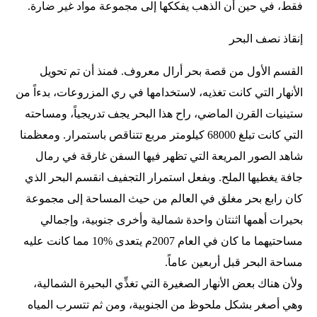
فقط، في حين أن الذهب يفككها إلى مجموعة مواد غير ضارة.
إنقاذ نصف البحر
القسم الأول من قصة بحر أرال معروف. فمنذ أن تم تحويل
الأنهار التي كانت تغذيه، لاستخدامها في ري المزروعات، بدءاً من
ستينيات القرن الماضي، راح هذا البحر يجف تدريجياً، ومساحته
التي كانت تبلغ 68000 كيلومتر مربع تتناقص باستمرار. ومعظمنا
شاهد الصور المريعة التي تظهر فيها السفن غارقة في رمال
جافة يغطيها الملح. وبفعل استمرار التجفيف انقسم البحر الذي
كان رابع بحر مغلق في العالم من حيث المساحة إلى مجموعة
بحيرات أهمها اثنتان واحدة شمالية وأخرى جنوبية، وإجمالي
مساحتيهما ما كان في العام 2007م يتعدى %10 مما كانت عليه
مساحة البحر قبل أربعين عاماً.
ولأن هناك بعض الأنهار الصغيرة التي تغذِّي البحيرة الشمالية،
وهي أصغر بشكل ملحوظ من الجنوبية، ومن ثم تتسرب المياه