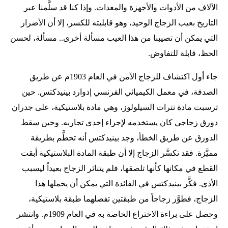
الآلاف من الأدوات والأجهزة والمعدات. وإذا كنا قد سلَّمنا عبر
التاريخ بعيب الزجاج الوحيد، وهو قابليته للكسر، إلا أن الأضرار
التي يمكن أن تصيبنا من هذا العيب مسألة أخرى.. مسألة، لحسن
الحظ، قابلة للتفاوض.
جاء أول اكتشاف للزجاج الآمن في العام 1903م عن طريق
الصدفة، في معمل الكيميائي الفرنسي إدوارد بينيدكتس. حين
ترسبت مادة نترات السيلولوز، وهي مادة بلاستيكية، على جدران
دورق زجاجي كان يستخدمه لإجراء إحدى تجاربه. وحين سقط
الدورق عن طريق الخطأ، وجد بينيدكتس أنه تحطَّم بطريقة
مميَّزة. فقد تكسَّر الزجاج إلا أن طبقة المادة البلاستيكية أبقت
القطع في مكانها كأنها تلصقها، فلم يتناثر الزجاج بعيداً ليسبب
الأذى. فكَّر بينيدكتس في الفائدة التي يمكن أن يحملها هذا
الزجاج، فطوَّر زجاجاً من طبقتين تفصلهما طبقة بلاستيكية،
وحصل على براءة الاختراع الخاصة به في العام 1909م. وانتشر