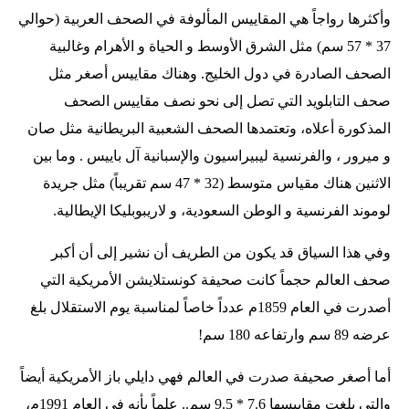
وأكثرها رواجاً هي المقاييس المألوفة في الصحف العربية (حوالي
37 * 57 سم) مثل الشرق الأوسط و الحياة و الأهرام وغالبية
الصحف الصادرة في دول الخليج. وهناك مقاييس أصغر مثل
صحف التابلويد التي تصل إلى نحو نصف مقاييس الصحف
المذكورة أعلاه، وتعتمدها الصحف الشعبية البريطانية مثل صان
و ميرور ، والفرنسية ليبيراسيون والإسبانية آل باييس . وما بين
الاثنين هناك مقياس متوسط (32 * 47 سم تقريباً) مثل جريدة
لوموند الفرنسية و الوطن السعودية، و لاريبوبليكا الإيطالية.
وفي هذا السياق قد يكون من الطريف أن نشير إلى أن أكبر
صحف العالم حجماً كانت صحيفة كونستلايشن الأمريكية التي
أصدرت في العام 1859م عدداً خاصاً لمناسبة يوم الاستقلال بلغ
عرضه 89 سم وارتفاعه 180 سم!
أما أصغر صحيفة صدرت في العالم فهي دايلي باز الأمريكية أيضاً
والتي بلغت مقاييسها 7.6 * 9.5 سم.. علماً بأنه في العام 1991م،