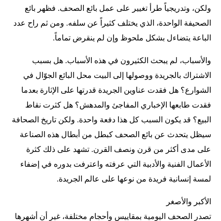
ولكن، وتدريجياً طرأ تغيير على عمل بائع الصحف. فظهر بائع
الصحيفة الواحدة، الذي يختلف كثيراً عن سلفه. ومن ثم راح عدد
الباعة يتضاءل بشكل ملحوظ وإن لم ينقرض تماماً.
والأسباب، لم يبحث الكثيرون في هذه الأسباب. هل بسبب
الاشتراك بالجريدة ووصولها إلى البيت محل البائع الجوّال في
الشوارع؟ هل فقدت عناوين الجريدة قدرتها على الإثارة بعدما
فقدت طابعها الإخباري المفاجئ والمدهش؟ هل كثرت نقاط
البيع؟ قد يكون السبب كل هذا دفعة واحدة. ولكن تاريخ الصحافة
سيظل يتحدث عن بائع الصحف كبطل من أبطال هذه الصناعة
على مدى أكثر من قرن ونصف القرن. تشهد على ذلك كثرة
الأعمال الفنية والأدبية التي عرفته واعترفت بدوره في إضفاء
لمسة إنسانية فريدة من نوعها على عالم الجريدة.
الأكبر والأصغر
تصدر الصحف اليومية بمقاييس وأحجام مختلفة، غير أن أشهرها