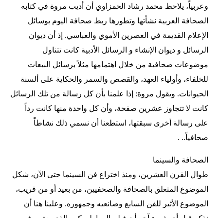
وعربياً، يلاحظ محمد رشاد الحمزاوي أن أديب مروة في كتابه
الصحافة العربية نشأتها وتطورها ربط صحافة اليوم بوسائل
الإعلام القديمة في العصرين الأموي والعباسي. إذ أن ديوان
الرسائل و ديوان الإنشاء و الرسائل الأدبية كانت تتناول
موضوعات صحافية من خلال اهتمامها مثلاً برسائل البيعات
للخلفاء، وأولياء العهد، والقصص والسمر والحكاية على ألسنة
الحيوانات. ويقول مروة: إذا علمنا بأن كل رسالة من تلك الرسائل
كانت لا تتجاوز عشرين صفحة، وأن كل واحدة منها كانت رداً
على رسالة أخرى سبقتها، استطعنا أن نسمي ذلك نشاطاً
صحافياً.. .
الصحافة والسينما
طوال القرن العشرين، ومنذ اختراع فن السينما حتى الآن، شكل
الموضوع المتعلق بالصحافة والصحفيين، من بعيد أو من قريب،
الموضوع الأثير للفن السابع وصانعيه وجمهوره. وعلينا هنا أن