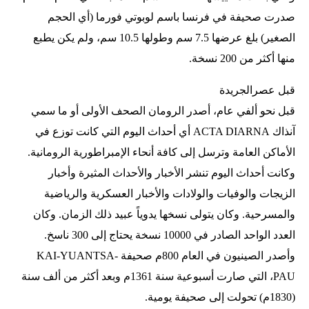
صدرت صحيفة في فرنسا باسم لوبوتي فورما (أي الحجم
الصغير) بلغ عرضها 7.5 سم وطولها 10.5 سم، ولم يكن يطبع
منها أكثر من 200 نسخة.
قبل عصرالجريدة
قبل نحو ألفي عام، أصدر الرومان الصحف الأولى أو ما سمي
آنذاك ACTA DIARNA أي أحداث اليوم التي كانت توزع في
الأماكن العامة وترسل إلى كافة أنحاء الإمبراطورية الرومانية.
وكانت أحداث اليوم تنشر الأخبار والأحداث المثيرة وأخبار
الزيجات والوفيات والولادات والأخبار العسكرية والرياضية
والمسرحية. وكان يتولى نسخها يدوياً عبيد ذلك الزمان. وكان
العدد الواحد الصادر في 10000 نسخة يحتاج إلى 300 ناسخ.
وأصدر الصينيون في العام 800م صحيفة KAI-YUANTSA-
PAU، التي صارت أسبوعية سنة 1361م وبعد أكثر من ألف سنة
(1830م) تحولت إلى صحيفة يومية.