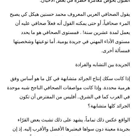
القبول بخوض مغامرة خطرة في بعض الأحيان.
يقول الصحافي العربي المعروف محمد حسنين هيكل كي يصبح
المرء صحافياً، أو حتى يمكنه القول أنه فعلاً صحافي عليه أن
يعمل لمدة عشرين سنة! . فمستوى الصحافي هو ما يحدد
مستوى الأداء المهني في جريدة يومية. أما نوعيتها وشخصيتها
فمسألة أخرى.
الجريدة بين التشابه والفرادة
إذا كانت سكك إنتاج الجرائد متشابهة في كل ما هو أساس وفق
هرمية محددة. وإذا كانت مواصفات الصحافي الناجح شبه موحدة
في الغرب كما في الشرق.. أفليس من المفترض أن تكون
الجرائد كلها متشابهة؟
الواقع عكس ذلك تماماً، يشهد على ذلك تشبث بعض القرّاء
بجريدة معينة دون سواها فيعتبرها الأفضل والأقرب إليه. إذ إن