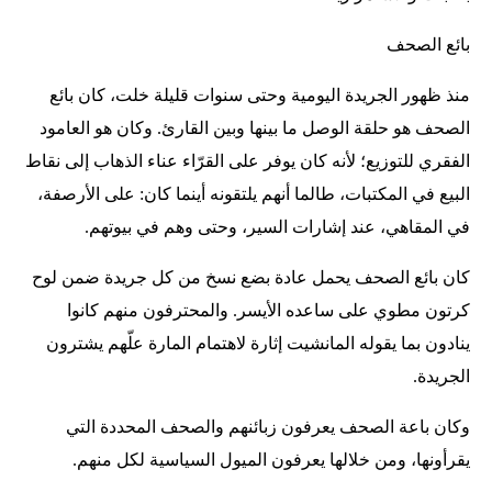
بائع الصحف
منذ ظهور الجريدة اليومية وحتى سنوات قليلة خلت، كان بائع
الصحف هو حلقة الوصل ما بينها وبين القارئ. وكان هو العامود
الفقري للتوزيع؛ لأنه كان يوفر على القرّاء عناء الذهاب إلى نقاط
البيع في المكتبات، طالما أنهم يلتقونه أينما كان: على الأرصفة،
في المقاهي، عند إشارات السير، وحتى وهم في بيوتهم.
كان بائع الصحف يحمل عادة بضع نسخ من كل جريدة ضمن لوح
كرتون مطوي على ساعده الأيسر. والمحترفون منهم كانوا
ينادون بما يقوله المانشيت إثارة لاهتمام المارة علّهم يشترون
الجريدة.
وكان باعة الصحف يعرفون زبائنهم والصحف المحددة التي
يقرأونها، ومن خلالها يعرفون الميول السياسية لكل منهم.