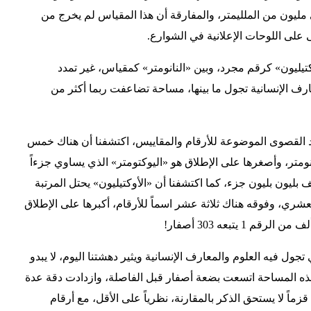
مليون من الملليمتر، والمفارقة أن هذا المقياس لم يخرج من
تى على اللوحات الإعلانية في الشوارع.
وكتيليون» كرقم مجرد، وبين «النانومتر» كمقياس، غير تمدد
رف الإنسانية تجول ما بينها، مساحة تضاعفت ربما أكثر من
د القصوى الموضوعة للأرقام والمقاييس، اكتشفنا أن هناك خمس
تر، وأصغرها على الإطلاق هو «اليوكتومتر» الذي يساوي جزءاً
لف بليون بليون جزء، كما اكتشفنا أن «الأوكتيليون» يحتل المرتبة
شري، وفوقه هناك ثلاثة عشر اسماً للأرقام، أكبرها على الإطلاق
1 يتبعه 303 أصفار!
تجول فيه العلوم والمعارف الإنسانية ويثير دهشتنا اليوم، لا يبدو
هذه المساحة اتسعت بضعة أصفار قبل الفاصلة، وازدادت دقة عدة
 قزماً لا يستحق الذكر بالمقارنة، نظرياً على الأقل، مع أرقام