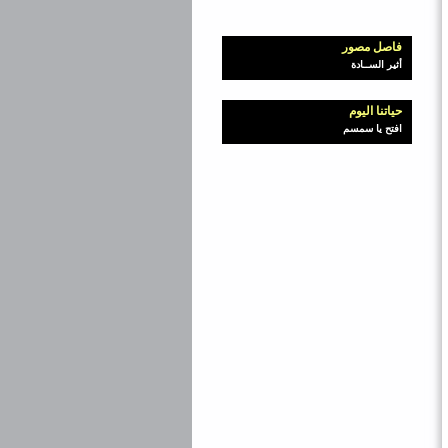
فاصل مصور
أثير الســادة
حياتنا اليوم
افتح يا سمسم