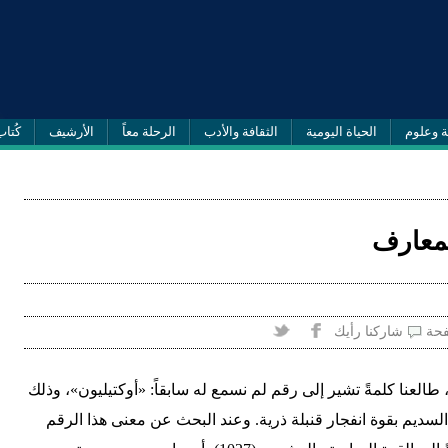
ة وعلوم
الحياة اليومية
الثقافة والأدب
الرحلة معاً
الأرشيف
كُتاب
لمعارف
فحة
شاركنا رأيك
طالعنا كلمةً تشير إلى رقم لم نسمع له سابقاً: «أوكتيليون»، وذلك
سديم بقوة انفجار قنبلة ذرية. وعند البحث عن معنى هذا الرقم