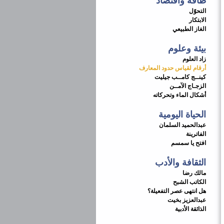
طاقة واقتصاد
التحوّل
الابتكار
الغاز الطبيعي
بيئة وعلوم
زاد العلوم
أرقام لقياس حدود المعارف
كينــج كامــب جيليت
الزجـاج الآمــن
أشكال الماء وتحركاته
الحياة اليومية
عبدالحميد السلمان
الفاترينة
افتح يا سمسم
الثقافة والأدب
مالك رضا
الكاتب الشبح
هل انتهى عصر التفعيلة؟
عبدالعزيز بخيت
الذائقة الأدبية