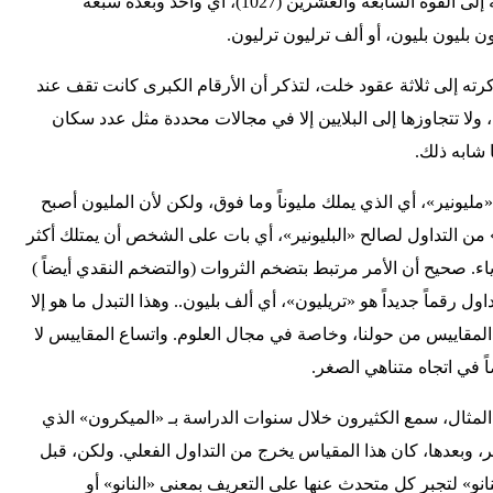
اكتشفنا أنه يساوي عشرة مرفوعةً إلى القوة السابعة والعشرين (1027)، أي واحد وبعده سبعة
 بليون بليون، أو ألف ترليون ترليون.
ته إلى ثلاثة عقود خلت، لتذكر أن الأرقام الكبرى كانت تقف عند
ولا تتجاوزها إلى البلايين إلا في مجالات محددة مثل عدد سكان
 شابه ذلك.
«مليونير»، أي الذي يملك مليوناً وما فوق، ولكن لأن المليون أصبح
» من التداول لصالح «البليونير»، أي بات على الشخص أن يمتلك أكثر
ياء. صحيح أن الأمر مرتبط بتضخم الثروات (والتضخم النقدي أيضاً )
ول رقماً جديداً هو «تريليون»، أي ألف بليون.. وهذا التبدل ما هو إلا
المقاييس من حولنا، وخاصة في مجال العلوم. واتساع المقاييس لا
ً في اتجاه متناهي الصغر.
لمثال، سمع الكثيرون خلال سنوات الدراسة بـ «الميكرون» الذي
، وبعدها، كان هذا المقياس يخرج من التداول الفعلي. ولكن، قبل
نو» لتجبر كل متحدث عنها على التعريف بمعنى «النانو» أو