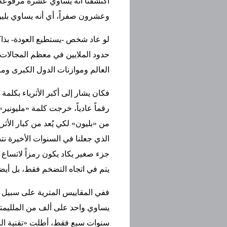
وعشرون صفراً، أي أنه يساوي بليون
لو عاد شخص -يستطيع العودة- بذاكر
حدود الملايين في معظم المجالات، 
العالم وموازنات الدول الكبرى وما
فكان يشار إلى أكبر الأثرياء بكلمة 
رقماً عادياً، خرجت كلمة «مليونير
من «بليون» لكي يُعد من كبار الأثر
الذي جعلنا في السنوات الأخيرة نتدا
جزء صغير يكاد يكون رمزاً لاتساع 
يتم في اتجاه التضخم فقط، بل أيضا
ففي المقاييس المترية على سبيل ا
يساوي واحد على ألف من الملليمتر
سنوات سبع فقط، أطلت «تقنية النا