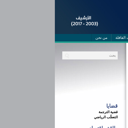
 القافلة
من نحن
قضايا
قضية الترجمة
التعصُّب الرياضي