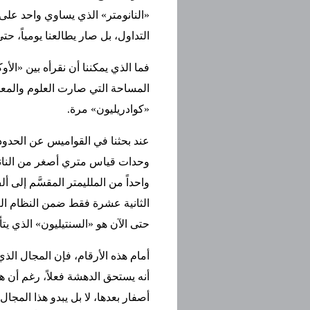
«النانومتر» الذي يساوي واحد على 
التداول، بل صار يطالعنا يومياً، ح
فما الذي يمكننا أن نقرأه بين «الأ
المساحة التي صارت العلوم والمعا
«كوادريليون» مرة.
عند بحثنا في القواميس عن الحدو
وحدات قياس متري أصغر من النانوم
واحداً من الملليمتر المقسَّم إلى أ
الثانية عشرة فقط ضمن النظام الع
حتى الآن هو «السنتيليون» الذي يتألف من الرقم 
أمام هذه الأرقام، فإن المجال الذي 
أنه يستحق الدهشة فعلاً، رغم أن 
أصفار بعدها، لا بل يبدو هذا المجال