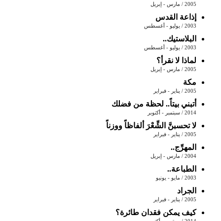
2005 / مارس - إبريل
إذاعة القدس
2003 / يوليو - أغسطس
البلاستيك..
2003 / يوليو - أغسطس
لماذا لا نقرأ؟
2005 / مارس - إبريل
مكة
2005 / يناير - فبراير
أتبني بيتاً.. لحظة من فضلك
2014 / سبتمبر - أكتوبر
لا تحسبنَّ الشِّعْرَ ألفاظاً ووزناً
2005 / يناير - فبراير
المهرِّج..
2004 / مارس - إبريل
الطباعة..
2003 / مايو - يونيو
الجراد
2005 / يناير - فبراير
كيف يمكن فقدان طائرة؟