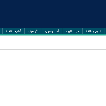
علوم و طاقة
حياتنا اليوم
أدب وفنون
الأرشيف
كُتاب القافلة