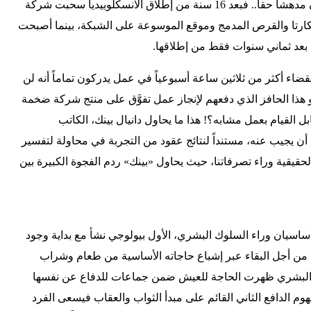
مدعاة للسخرية، لكن ما حدث كان مدهشاً حقاً.. فبعد 16 سنة من إطلاق الانسكلوبيديا سحبت شركة
ارتا والقرص المدمج وموقع الموسوعة على الشبكة، بينما أصبحت
 بعد ثماني سنوات فقط من إطلاقها.
ضاء أكثر من ثلاثين ساعة أسبوعياً في عمل يدركون تماماً أنه لن
 هذا الحافز الذي دفعهم لإنجاز عمل تفوَّق على منتج شركة ضخمة
القيام بعمل مشابه؟! هذا ما يحاول دانيال بينك، الكاتب
أن يجيب عنه، مستنداً لنتائج عقود من التجربة في محاولة لتفسير
قيقية وراء تصرفاتنا، حيث يحاول «بينك» ردم الفجوة الكبيرة بين
أساسيان وراء السلوك البشري، الأول بيولوجي نشأ مع بداية وجود
من أجل البقاء عبر إشباع حاجاته الأساسية من طعام وشراب
 البشري ظهرت الحاجة للعيش ضمن جماعات للدفاع عن نفسها
فهوم الدافع الثاني القائم على مبدأ الثواب والعقاب فيسعى الفرد