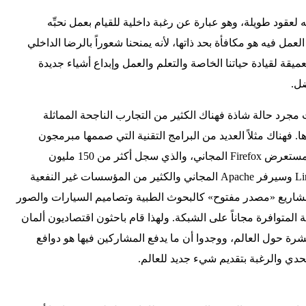
ه لعقود طويلة، وهو عبارة عن رغبة داخلية للقيام بعمل نحبِّه
مل فيه هو مكافأة بحد ذاتها، لأنه يمنحنا شعوراً بالرضا الداخلي
لعميقة لقيادة حياتنا الخاصة والتعلم والعمل وإبداع أشياء جديدة
ضل.
ت مجرد حالة شاذة فهناك الكثير من التجارب الناجحة المماثلة
ا. فهناك مثلاً العديد من البرامج التقنية التي صممها مبرمجون
ومتطوعون حول العالم، من بينها مستعرض Firefox المجاني، والذي سجل أكثر من 150 مليون
مستخدم حول العالم، وبرنامج Linux وسيرفر Apache المجاني والكثير من المؤسسات غير النفعية
مشاريع «مصدر مفتوح» كالبحوث الطبية وتصاميم السيارات والصور
ة المتوافرة مجاناً على الشبكة. ولهذا قام باحثون اقتصاديون ألمان
رة حول العالم، ووجدوا أن ما يدفع المشاركين فيها هو دوافع
حدي والرغبة بتقديم شيء جديد للعالم.