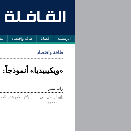
الرئيسية
قضايا
طاقة وإقتصاد
بيئ
طاقة واقتصاد
«ويكيبيديا» أنموذجاً
رانيا منير
أرسل الى
اطبع هذه الص
صديق