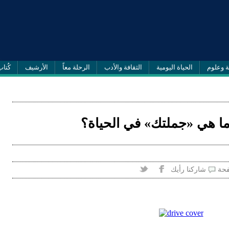
ة وعلوم
الحياة اليومية
الثقافة والأدب
الرحلة معاً
الأرشيف
كُتاب
: ما هي «جملتك» في الحياة؟
فحة
شاركنا رأيك