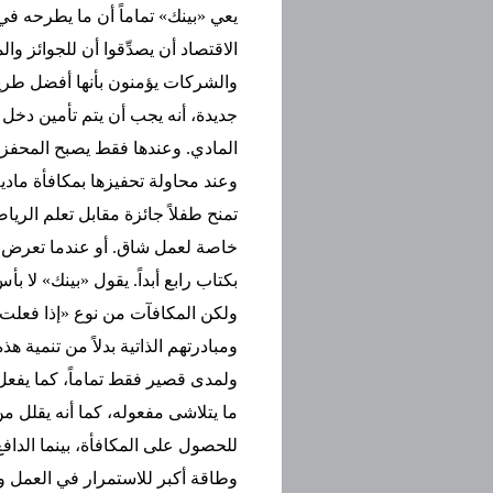
يعي «بينك» تماماً أن ما يطرحه في
الاقتصاد أن يصدِّقوا أن للجوائز وا
والشركات يؤمنون بأنها أفضل طري
جديدة، أنه يجب أن يتم تأمين دخل
المادي. وعندها فقط يصبح المحفز ا
وعند محاولة تحفيزها بمكافأة مادية
تمنح طفلاً جائزة مقابل تعلم الريا
خاصة لعمل شاق. أو عندما تعرض علي
بكتاب رابع أبداً. يقول «بينك» لا 
ولكن المكافآت من نوع «إذا فعلت 
ومبادرتهم الذاتية بدلاً من تنمية ه
ولمدى قصير فقط تماماً، كما يفع
ما يتلاشى مفعوله، كما أنه يقلل 
للحصول على المكافأة، بينما الدافع ا
وطاقة أكبر للاستمرار في العمل و