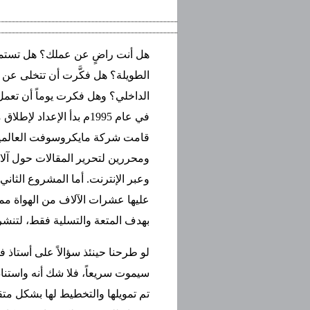
هل أنت راضٍ عن عملك؟ هل تستمتع
الطويلة؟ هل فكَّرت أن تتخلى عن و
الداخلي؟ وهل فكرت يوماً أن تعمل
في عام 1995م بدأ الإعد
قامت شركة مايكروسوفت العالمية 
ومحررين لتحرير المقالات حول آل
وعبر الإنترنت. أما المشروع الثاني
بهدف المتعة والتسلية فقط، لتنشر
لو طرحنا حينئذ سؤالاً على أستاذ 
سيموت سريعاً، فلا شك أنه واستناد
تم تمويلها والتخطيط لها بشكل م