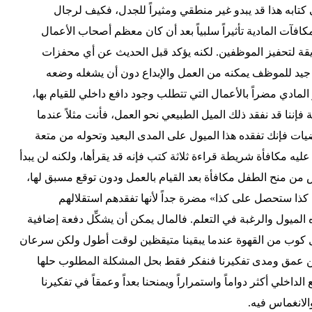
 كتابه هذا قد يبدو غير منطقي ومثيراً للجدل، فكيف لرجال
لمكافآت المادية تأثيراً سلبياً بعد أن كان معظم أصحاب الأعمال
قة لتحفيز الموظفين. لكنه يؤكد قبل الحديث عن أي محفزات
 جيد للموظف يمكنه من العمل والإبداع دون أن يشغله وضعه
لمادي مضراً بالأعمال التي تتطلب وجود دافع داخلي للقيام بها،
 فإننا قد نفقد ذلك الميل الطبيعي نحو العمل، فأنت مثلاً عندما
ضيات فإنك تفقده هذا الميول على المدى البعيد وتحوله من متعة
ه مكافأة شريطة قراءة ثلاثة كتب فإنه قد يقرأها، ولكنه لن يبدأ
بأس من منح الطفل مكافأة بعد القيام بالعمل ودون توقع مسبق لها،
كذا ستحصل على كذا» مضرة جداً لأنها تفقدهم استقلالهم
ذه الميول والرغبة في التعلم. فالمال يمكن أن يشكِّل دفعة إضافية
ل كوب من القهوة عندما يبقينا متيقظين لوقت أطول ولكن سرعان
من عمق ومدى تفكيرنا فنفكر فقط بحل المشكلة المطلوب حلها
لداخلي أكثر دواماً واستمراراً ويمنحنا بعداً وعمقاً في تفكيرنا
الانغماس فيه.