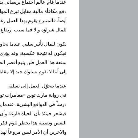
عندما قام عالم اجتماع بريطاني بد
دفع مكافأة مالية مقابل تبرع المواط
أيضاً. فالمتبرع يقوم بهذا العمل 
للمال شراؤه وإلا فما سبب ارتفاع 
يكون للمال تأثير سلبي عندما نحا
فيكون له نتيجة عكسية، وقد يؤدي إل
بمتعة هذا العمل فلن يتبع أقصر ا
إلى أننا لا نقوم بسلوك جيد إلا مقاب
عندما يتحوَّل العمل إلى تسلية
في رواية مارك توين «مغامرات توم 
درساً في الدوافع البشرية. عندما
فيشعر حينئذ بأن الحياة فارغة و
التعس ونصيبه هذا يخطر لتوم فكرة 
والآخرين أن الأمر ليس مروعاً لهذا