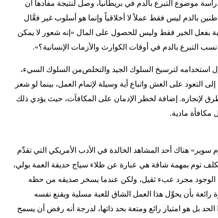
راسة موضوع التبرع بالدم في بريطانيا، وصل لنتيجة مفادها أن
نين بالدم ليس فقط عملاً لا أخلاقياً وإنما هو أسلوب غير فعَّال
رغبة بفعل الخير فقط وليس للحصول على المال «إنه شعور لا يمكن
نسب التبرع بالدم في أوقات الكوارث والأزمات الإنسانية؟».
ول استخدامه لترسيخ السلوك الجيد والتخلص من السلوك السيء،
ى التعود على الغش واتباع أية وسيلة لإتمام العمل، بينما لو شعر
لطرق لإنجازه. إضافة لخطر الإدمان على المكافآت، حيث يؤدي ذلك
ل مكافأة مادية.
سوير» هناك أحد المشاهد الخالدة في الأدب الأمريكي التي تقدِّم
 يكلف توم بمهمة شاقة هي عبارة عن طلاء سياج حديقة العمة بولي،
أن الوجود مجرد عبء ثقيل، ولكن عندما يسخر صديقه من حظه
رائعة بأن يحوِّل هذا العمل الشاق للعبة مسلية ويقنع نفسه
 الحد بل هو امتياز رائع ومتعة بحد ذاتها، لدرجة أنه رفض أن يسمح