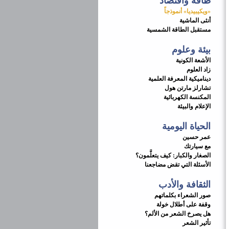
طاقة واقتصاد
«ويكيبيديا» أنموذجاً
أنثى الماشية
مستقبل الطاقة الشمسية
بيئة وعلوم
الأشعة الكونية
زاد العلوم
ديناميكية المعرفة العلمية
تشارلز مارتن هول
المكنسة الكهربائية
الإعلام والبيئة
الحياة اليومية
عمر حسين
مع سيارتك
الصغار والكبار: كيف يتعلَّمون؟
الأسئلة التي تقض مضاجعنا
الثقافة والأدب
صور الشعراء بكلماتهم
وقفة على أطلال خولة
هل يصرخ الشعر من الألم؟
تأثير الشعر