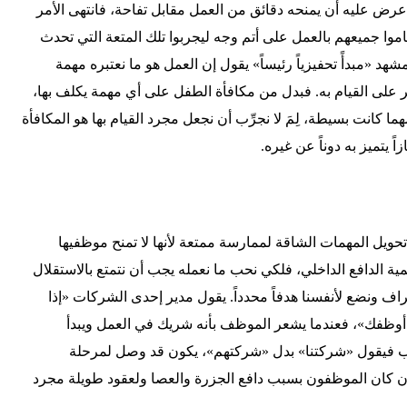
عرض عليه أن يمنحه دقائق من العمل مقابل تفاحة، فانتهى الأمر
اموا جميعهم بالعمل على أتم وجه ليجربوا تلك المتعة التي تحدث
هد «مبدأً تحفيزياً رئيساً» يقول إن العمل هو ما نعتبره مهمة
ر على القيام به. فبدل من مكافأة الطفل على أي مهمة يكلف بها،
ا كانت بسيطة، لِمَ لا نجرِّب أن نجعل مجرد القيام بها هو المكافأة
اً يتميز به دوناً عن غيره.
يل المهمات الشاقة لممارسة ممتعة لأنها لا تمنح موظفيها
مية الدافع الداخلي، فلكي نحب ما نعمله يجب أن نتمتع بالاستقلال
اف ونضع لأنفسنا هدفاً محدداً. يقول مدير إحدى الشركات «إذا
ن أوظفك»، فعندما يشعر الموظف بأنه شريك في العمل ويبدأ
ئب فيقول «شركتنا» بدل «شركتهم»، يكون قد وصل لمرحلة
د أن كان الموظفون بسبب دافع الجزرة والعصا ولعقود طويلة مجرد