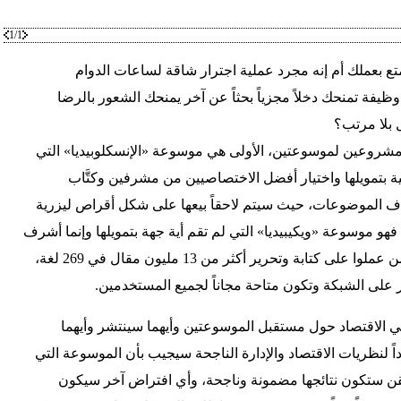
1/1
 بعملك أم إنه مجرد عملية اجترار شاقة لساعات الدوام
ظيفة تمنحك دخلاً مجزياً بحثاً عن آخر يمنحك الشعور بالرضا
 بلا مرتب؟
اد لإطلاق مشروعين لموسوعتين، الأولى هي موسوعة «الإنسكلوبيديا» التي
بتمويلها واختيار أفضل الاختصاصيين من مشرفين وكتَّاب
اف الموضوعات، حيث سيتم لاحقاً بيعها على شكل أقراص ليزرية
 فهو موسوعة «ويكيبيديا» التي لم تقم أية جهة بتمويلها وإنما أشرف
عليها عشرات الآلاف من الهواة ممن عملوا على كتابة وتحرير أكثر من 13 مليون مقال في 269 لغة،
 على الشبكة وتكون متاحة مجاناً لجميع المستخدمين.
في الاقتصاد حول مستقبل الموسوعتين وأيهما سينتشر وأيهما
اً لنظريات الاقتصاد والإدارة الناجحة سيجيب بأن الموسوعة التي
تقن ستكون نتائجها مضمونة وناجحة، وأي افتراض آخر سيكون