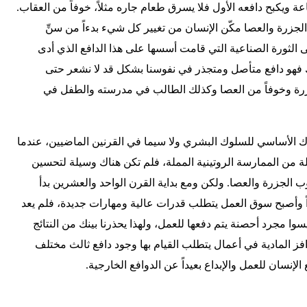
ة ويكبح دافعه الأول فلا يسرق طعام جاره مثلاً، خوفاً من العقاب.
 الجزرة والعصا مكّن الإنسان من تغيير كل شيء بدءاً من سنِّ
حتى الثورة الصناعية التي قامت أسسها على هذا الدافع الذي أدى
ك فهو دافع متأصل ومتجذر في نفوسنا بشكل قد لا نشعر حتى
جزرة وخوفاً من العصا وكذلك الطالب في مدرسته والطفل في
ِّك الأساسي للسلوك البشري ولا سيما في القرنين الماضيين، عندما
من الممارسة الروتينية المملة، فلم تكن هناك وسيلة لتحسين
وب الجزرة والعصا. ولكن ومع بداية القرن الواحد والعشرين بدأ
يداً وأصبح سوق العمل يتطلب قدرات عالية ومهارات جديدة، فلم يعد
ليسوا مجرد أحصنة يتم دفعها للعمل، ولهذا يحذرنا بينك من النتائج
ز المادية في أعمال يتطلب القيام بها وجود دافع ثالث مختلف
لإنسان للعمل والإبداع بعيداً عن الدوافع الخارجية.