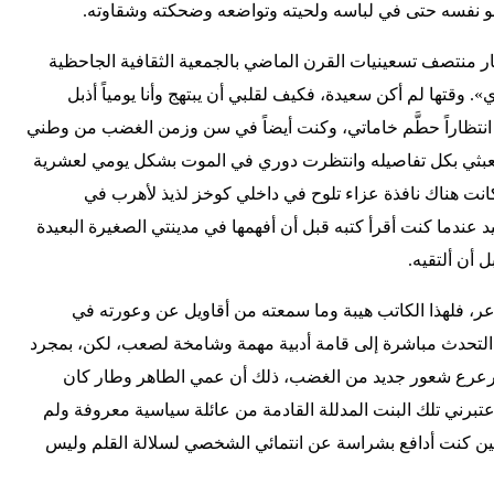
ظل هو نفسه حتى في لباسه ولحيته وتواضعه وضحكته وشقاوته.
ار منتصف تسعينيات القرن الماضي بالجمعية الثقافية الجاحظية
». وقتها لم أكن سعيدة، فكيف لقلبي أن يبتهج وأنا يومياً أذبل
 انتظاراً حطَّم خاماتي، وكنت أيضاً في سن وزمن الغضب من وطني
لعبثي بكل تفاصيله وانتظرت دوري في الموت بشكل يومي لعشرية
انت هناك نافذة عزاء تلوح في داخلي كوخز لذيذ لأهرب في
عندما كنت أقرأ كتبه قبل أن أفهمها في مدينتي الصغيرة البعيدة
اعر، فلهذا الكاتب هيبة وما سمعته من أقاويل عن وعورته في
ن التحدث مباشرة إلى قامة أدبية مهمة وشامخة لصعب، لكن، بمجرد
 وترعرع شعور جديد من الغضب، ذلك أن عمي الطاهر وطار كان
عتبرني تلك البنت المدللة القادمة من عائلة سياسية معروفة ولم
 حين كنت أدافع بشراسة عن انتمائي الشخصي لسلالة القلم وليس