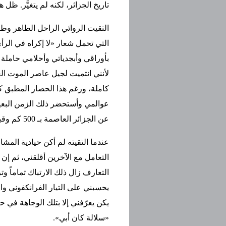
تاريخ الجزائر، لكنه لم يتغيَّر. 
التقيت الروائي الراحل الطاهر وط
التي تحمل شعار «لا إكراه في الرأي
بأوراقي وأبجدياتي وأحلامي حاملة
لأنني انتميت لجيل عاصر الموت ا
كاملة، ورغم هذا الحصار المطبق ك
عوالمي وأستحضر ذلك الزمن البعيد 
عن الجزائر العاصمة بـ 500 كم وقبل أن ألتقيه.
عندما التقيته لم أكن حيادية المش
التعامل مع الآخرين أقلقني، ثم إ
التعارف زال ذلك الارتباك تماماً
يحسبني على التيار الفرانكفوني وا
يكن يعرّفني إلا بتلك الوجاهة في
«سلالة كان أبي».