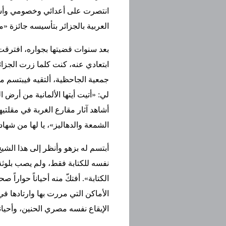
انتصرت على أعدائي وخصومي وأسست
العربية بالجزائر بتأسيسه جائزة «
بعد سنوات قضيتها بجواره، افترق
ابتعادي عنه، كنت كلما زرت الجزا
جمعية الجاحظية، ألتقيه فيبتسم مر
لي: «أتيت أيتها الألمانية من أرض ال
أشاهد آثار مقارع الغربة في مقلتيه
الشمعة والدهاليز»، يا لها من شه
أبتسم له بزهو وأنظر إلى هذا الشيخ
نفسه للكتابة فقط، ولم يصب بلوثة 
الكتابة». أفتكّ منه أحياناً حواراً ص
الأماكن التي مررت بها وارتادها في
الإيقاع نفسه مصري الحنين، وأحيا