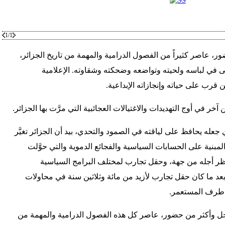
1/1
، عاصر كثيراً من الفصول الدرامية والمهمة من تاريخ الجزائر،
تى في لباسه ولحيته وتواضعه وضحكته وشقاوته. الإعلامية
 قرب على حياته وإنجازاته الإبداعية.
ر في أوج التهديدات والاغتيالات العجائبية التي مرَّت بها الجزائر.
ي جعله يحافظ على لياقته في الصمود والتحدي، بيد أن الجزائر تغيَّر
لمبنية على الحسابات السياسية والفجائع الدموية والتي حوَّلت
تظر أجله من جهة، وحقل تجارب لمختلف البرامج السياسية
بعد ما كان حقل تجارب لأزيد من مائة وثلاثين سنة في محاولات
 طرف المستعمر.
رجل وأكثر من حضور، عاصر كل هذه الفصول الدرامية والمهمة من