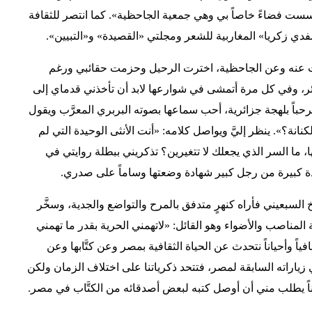
 فضاءً خاصاً بي وهي جمعية الجاحظية». كما انتصر للثقافة
مفدي زكريا» المغاربية للشعر ومجلتي «القصيدة» و«التبيين».
ت عنه وعن الجاحظية، اخترت الرحيل وحزمت حقائبي ورغم
ئر، وفي كل مرة أتمشى في شوارعها لابد أن تأخذني قدماي إلى
حباً بلهجة جزائرية، أحب سماعها بصوته البربري المعرَّب ويقول
كنانة؟». ينظر إليَّ ويواصل كلامه: «أنت الأنثى الوحيدة التي لم
ا، ما السر الذي يجعلك لا تتغيرين؟ تذكريني ببطلة روايتي في
ادة كبيرة من رجل كبير شهادة وضعتها وساماً على صدري.
 السبعيني فأراه كنهرٍ متدفق بالمرح والتواضع والجدية، وسخَّر
المناصب والأضواء وهو القائل: «لاتهمني الحرية بقدر ما تهمني
حافياً وأحياناً نتحدث عن الحياة الثقافية بمصر وعن كتَّابها وعن
 زياراته السابقة لمصر، فتتحد ذكرياتنا على اختلاف الزمان ولكن
ناً يطلب مني أن أوصل كتبه لبعض أصدقائه من الكتَّاب في مصر.