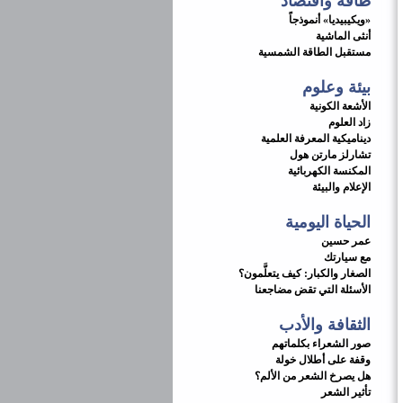
طاقة واقتصاد
«ويكيبيديا» أنموذجاً
أنثى الماشية
مستقبل الطاقة الشمسية
بيئة وعلوم
الأشعة الكونية
زاد العلوم
ديناميكية المعرفة العلمية
تشارلز مارتن هول
المكنسة الكهربائية
الإعلام والبيئة
الحياة اليومية
عمر حسين
مع سيارتك
الصغار والكبار: كيف يتعلَّمون؟
الأسئلة التي تقض مضاجعنا
الثقافة والأدب
صور الشعراء بكلماتهم
وقفة على أطلال خولة
هل يصرخ الشعر من الألم؟
تأثير الشعر