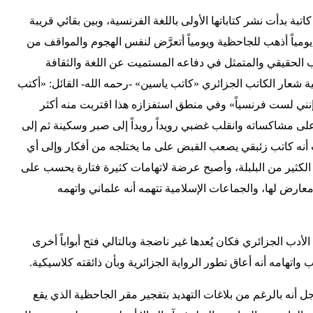
ة بدأت نشر كتاباتها الأولى باللغة الفرنسية، وبين بقائي قريبة
ياً أذهب للجاحظية ويومياً أتعرَّض لنفس الهجوم والمواقف من
الحقيقي والمتمثل في دفاعه المستميت عن اللغة والثقافة
نية شعار الكاتب الجزائري «كاتب ياسين» -رحمه الله- القائل: «أكتب
 إنني لست فرنسياً» وفي منطق استفزازه هذا اقتربت منه أكثر
لى مشاكساته وانقلب غضبي رويداً رويداً إلى صبر وسكينة ثم إلى
 أنه كاتب زئبقي يصعب القبض على ما يختلجه من أفكار وإلى أي
 الكثير من البلبلة، وأصبح عرضة لاتهامات كثيرة فتارة يحسب على
معارض لها، والجماعات الإسلامية تتهمه أنه علماني واتهمه
لأدب الجزائري فكان يُعدها غير ناضجة وبالتالي فتح أبواباً أخرى
 واتهامه أنه أعاق تطور الرواية الجزائرية وبأن ذائقته كلاسيكية.
ل أنه بالرغم من بلاغات التهديد بتفجير مقر الجاحظية الذي يقع