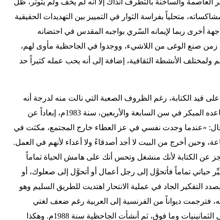
 العاصمة والساخنة بالتطرف آنذاك إلا أنه لم يخف ولم يتوتر، ظل
مشاكساته، متحلياً بفراسة الثوار في التمييز بين التهديدات الحقيقية
جهة أخرى ربما لإيمانه السّري بواجبه المقدس في احتضانه
ي زمن صنع الوغى من اللاشيء، ووجدوا في الجاحظية مأوى لهم،
م ولمختلف الأنشطة الثقافية، إضافة إلى أنه يحب عمله كثيراً حد
على قيد الكتابة، رغم الظروف الصعبة التي نالت منه لدرجة أنه
فكَّر في الانتحار، والسبب يعود لتقاعده المبكر في سن السابعة والأربعين، سنة 1983م، إبعاداً عن
ال: «عندما وجدت نفسي في عز العطاء خارج المجتمع، مكثت في
 أشم رائحة المطبخ 24/24 ساعة، وحين أخرج من البيت لا أجد أصدقاءً ولا أعداء لأنهم في العمل.
جز عن الكتابة لأنك منشغل وتحس أنك على هامش الحياة تماماً
ّر حياتي تماماً فأتحوَّل إلى رجل أعمال أو أتحوَّل إلى صعلوك، أو
صدد التفكير الجاد في عملية الانتحار اهتديت للطريق السليم وهو
يه، فترجمت ديواناً من الفرنسية إلى العربية رغم ضعف لغتي
الفرنسية، وتعلَّمت الإعلام الآلي في الثمانينيات وما فوق، ثم أنشأت الجاحظية سنة 1988م. وهكذا