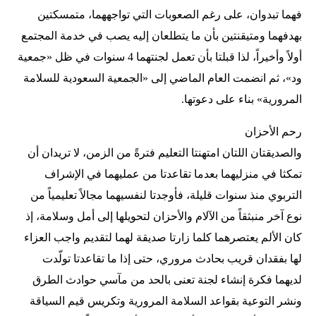
فهما تبدوان، على رغم الصعوبات التي تواجههما، متمسكتين
بهدفهما ومتيقنتين بأن ما يتطلعان إليه يصب في خدمة المجتمع
أولاً وأخيراً، لذا قبلتا بأن تعمل لجنتهما 4 سنوات في ظل «جمعية
ود»، ثم انضمت العام الماضي إلى «الجمعية السعودية للسلامة
المرورية» بناء على دعوتها.
رحم الأحزان
والصديقتان اللتان امتهنتا التعليم فترةً من الزمن، لا تريدان أن
تمكثا في منزليهما بعدما تقاعدتا من عمليهما في الإشراف
التربوي منذ سنوات قليلة، فأوجدتا لنفسيهما مجالاً تعليمياً من
نوع آخر منبثقاً من الآلام والأحزان لتحويلها إلى أمل وسلامة، إذ
كان الألم يعتصرهما كلما زارتا صديقة لهما لتقديم واجب العزاء
لها بفقدان قريب بحادث مروري، حتى إذا ما تقاعدتا تولّدت
لديهما فكرة إنشاء لجنة تعنى بالحد من مآسي حوادث الطرق
ونشر التوعية بقواعد السلامة المرورية وتكريس قيم السياقة