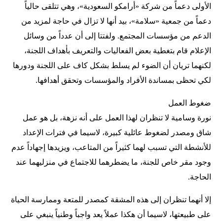
الأولى دعماً من شركة «أرامكو السعودية»، وهي تتلقى حالياً
دعماً من جمعية «سلامة»، بيد أنها لا تزال في حاجة لمزيد من
الدعم من مؤسسات المجتمع. ولفتتا إلى أن عدداً من وسائل
الإعلام قام بتغطية بعض الفعاليات والتعريف بأهداف اللجنة،
لكنهما تريان أن الضوء لم يسلط بشكل كاف على اللجنة ودورها
لكي تحظى بمساندة الأفراد والمؤسسات وتحقق أهدافها.
ضغوط العمل
نورة وسامية لا تنظران لهذا العمل على أنه نزهة، بل هو عمل
شاق ومصدر لضغوط عائلية كبيرة، لاسيما في فترات الإعداد
للأنشطة التي تسبب لهما كثيراً من المتاعب، ويزيدها إجهاداً عدم
وجود مقر خاص للجنة، ما يضطرهما للاجتماع في منزليهما عند
الحاجة.
إلا أنهما تنظران إلى هذه المشقة كمصدر للمتعة وممارسة الحياة
على طبيعتها، لاسيما أن هكذا عملاً يعد واجباً وطنياً ينبغي على