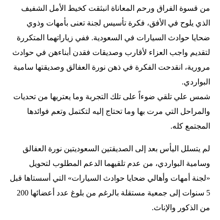
من قسوة الفراق ورحم المعاناة انبثقت كخيط الأمل الشفيف
الذي يلوح في الأفق، فكرة تأسيس لجنة تعنى بأمهات وذوي
ضحايا حوادث السيارات في السعودية. ففي زياراتهما المتكررة
لتقديم واجب العزاء لأقارب وصديقات فقدن أبناءهن في حوادث
مرورية، انقدحت الفكرة في ذهن نورة العفالق وصديقتها سامية
البواردي.
شمس علي تلقي ضوءاً على تلك التجربة وما يعتريها من تحديات
والمراحل التي مرت بها وما تحتاج إليه لتكتمل وتعم فوائدها
المجتمع كله.
لم يتسلل اليأس بعد إلى الصديقتين السعوديتين نورة العفالق
وسامية البواردي، من عدم تلقيهما الدعم المطلوب لتحويل
«لجنة أمهات وأهالي ضحايا حوادث السيارات» التي أسستاها قبل
5 سنوات إلى جمعية مستقلة بالرغم من بلوغ عدد أعضائها 200
من الذكور والإناث.