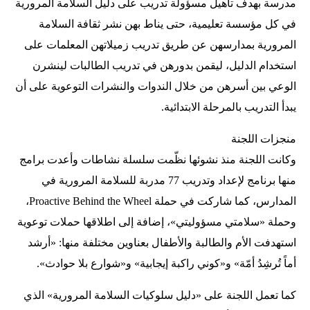
مدرسة بهدف تأهيل مسؤولة تدريب على دليل السلامة المرورية
في كل مؤسسة تعليمية، حتى يناط بهن نشر ثقافة السلامة
المرورية بمدارسهن عن طريق تدريب زميلاتهن المعلمات على
استخدام الدليل، ليقمن بدورهن في تدريب الطالبات لينشرن
الوعي بين أسرهن من خلال الندوات والنشرات التوعوية على أن
يبدأ التدريب بالمرحلة الابتدائية.
منجزات اللجنة
وكانت اللجنة منذ نشوئها نظّمت سلسلة نشاطات وأعدت برامج
منها برنامج لإعداد وتدريب 77 مدربة للسلامة المرورية في
المدارس، كما شاركت في حملة Proactive Behind the Wheel،
وحملة «سلامتي مسؤوليتي»، إضافة إلى اطلاقها حملات توعوية
استهدفت الأم والطالبة والأطفال بعناوين مختلفة منها: «أرشد
أماً تُرشِدُ أمّة» و«كوني راكبة إيجابية» و«شوارع بلا حوادث».
كما تعمل اللجنة على «دليل سلوكيات السلامة المرورية» الذي