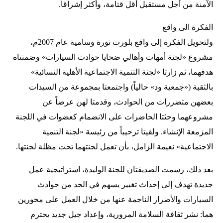
الآمنة من أجل مستقبل أقل قتامة، وأكثر إشراقاً.
الفكرة الى واقع
ولتحويل الفكرة إلى واقع بلورت نورة وسامية عام 2007م،
مشروع «لجنة أمهات وأهالي ضحايا حوادث السيارات» وضمنتاه
هدفهما، ثم زارتا «لجنة التنمية الاجتماعية الأهلية النسائية»
بالثقبة («جمعية ود» حالياً) واجتمعتا بمجموعة من السيدات
بعضهن متضررات من الحوادث، وقدمتا لهن عرضاً عن
مشروعهما وحثتا الحاضرات على الانضمام كعضوات في اللجنة
المزمعة الإنشاء. ولقيتا ترحيباً من رئيسة «لجنة التنمية
الاجتماعية» نعيمة الزامل، بأن تعمل لجنتهما تحت مظلة لجنتها.
بعد ذلك، رسمت الصديقتان للجنة الوليدة، استراتيجية عمل
جديدة تهدف إلى إحداث تغيير يسهم في الحد من حوادث
السيارات والأضرار الناجمة عنها من خلال العمل على محورين
هما: نشر ثقافة السلامة المرورية، وإعداد جيل جديد يحترم