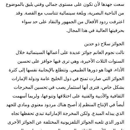
سعت جهدها لأن تكون على مستوى جمالي وفني يليق بالموضوع
من الناحية البصرية، وبلغة سينمائية تتناسب مع القصة. وقد
اعترفت ردود الأفعال من الجمهور والنقاد على حد سواء
بحرفيتها العالية في هذا المجال.
الجوائز سلاح ذو حدين
نالت نجوم الغانم جوائز عديدة على أعمالها السينمائية خلال
السنوات الثلاث الأخيرة، وهي ترى فيها حوافز على تحسين
الأداء، فهذا هو دورها الطبيعي. وتتطلع بالإيجابية نفسها إلى كثرة
الجوائز التي صارت تمنح في دول الخليج عامة ودولة الإمارات
بشكل خاص، فترى أنها استثمار يصب في تحسين المخرجات
الثقافية والأدبية والفنية على اختلافها وتنوعها، ولربما أسهمت
أيضاً في الإنتاج المنظم إذ أصبح هناك مردود معنوي ومادي للجهد
الذي يبذله المبدع. ولكن المخرجة الإماراتية تبدي تحفظها تجاه
الدور الذي تلعبه الجوائز التلفزيونية المختلفة عن الجوائز الأخرى