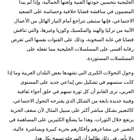
الخليجية بتحسين جودتها الفنية ولغتها الجمالية، وإذا لم يبدأ
المضمون في مناقشة قضايا خلافية وحساسة على الصعيد
الاجتماعي، فإنها ستبقى تتراجع أمام التيار الهائل من الأعمال
الآتية من تركيا والهند والمكسيك وكوريا وغيرها، والتي تناقش
قضايا في غاية السخونة، وذلك على القنوات نفسها التي تفرض
رقابة أقسى على المسلسلات الخليجية مما تفعله على
المسلسلات المستوردة.
وحول التحولات الكبرى التي تشهدها بعض البلدان العربية وما إذا
كانت ستسهم في تشكيل نص إبداعي جديد على المستوى
العربي، ترى الغانم أن كل ثورة تسهم في خلق أجواء ثقافية
وفنية جديدة نابعة من الشكل الذي يقترحه التحول الاجتماعي،
كالتعبير بشكل مباشر أكثر على سبيل المثال لأن سقف الحرية
يرتفع خلال الثورات. وهذا ما يشجِّع الكثيرين على المساهمة في
التعبير عن مشاعرهم وأفكارهم بحرية كبيرة وبمباشرة عالية،
ولا بأس في ذلك طالما أن المرحلة تسمح بكل هذا.