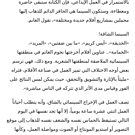
بالاستمرار في العمل الإبداعي، فإن الكتابة ستبقى حاضرة
ومعطاءة، وستكون السينما هي الحافز الدائم للذهاب إليها
محملين بمشاريع أفلام جديدة ومختلفة»، تقول الغانم.
السينما الشاقة!
«الحديقة»، «آيس كريم»، «ما بين ضفتين»، «المريد»،
«الحمامة».. عناوين أفلام أخرجتها نجوم الغانم في منطقتها
السينمائية الملاصقة لمنطقتها الشعرية. ومع ذلك، فهي ترسم
بعض أوجه الاختلاف التي تميز العمل في صناعة الأفلام، فتراه
«مليئاً بالإثارة والتشويق والتحقق، حيث يمكن لمس النتائج على
الفور وقياس مدى الأثر الذي تتركه في الناس مباشرة».
تصف العمل في الإخراج السينمائي بالشاق، وأنه يتطلب أحياناً
العمل اثنتي عشرة ساعة يومياً، إلا أنها تجد نفسها في اليوم
التالي تستيقظ بالحماس نفسه والشغف نفسه للذهاب إلى موقع
التصوير أو استديو المونتاج أو الصوت ومواصلة العمل، وكأنها