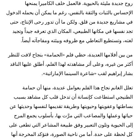
روح جديدة مليئة بالحيوية. فالعمل خلف الكاميرا يمنحها
الإحساس بالثبات والثقة بالنفس، رغم ما يمكن أن يحمله الدخول
في مشاريع جديدة من قلق. ولكن ما أن تدور رحى الإنتاج، حتى
تجد نفسها في مكانها الطبيعي، المكان الذي تعرفه جيداً وتجيد
لغته، وتستطيع التعاطي مع ظروفه وبيئته ومفاجآته أيضاً.
من بين أفلامها العديدة، حظي فلم «الحمامة» بنجاح لافت للنظر
أكثر من غيره، وعلى أثر مشاهدته لهذا الفلم، أطلق عليها الناقد
بشار إبراهيم لقب «شاعرة السينما الإماراتية».
تعلل الغانم نجاح هذا الفلم بعوامل عديدة، منها أن حمامة
الطنيجي استطاعت كإنسانة أن تدخل قلب كل مشاهد بسبب
بساطتها وعفويتها وحيويتها وطريقة تقديمها لنفسها وحديثها عن
حياتها وعملها والمصاعب التي مرَّت بها، بأسلوب يجمع المرح
إلى الحيوية وتلون التعبير وفق طبيعة المشاعر التي تطغى على
كل لحظة على حدة. أما من ناحية الصورة، فتؤكد المخرجة أنها