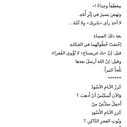
مِعطَفاً وحِذاءً !»
ونَهضَ يَسيرُ في إِثْرِ أُمّهِ.
لا أحدَ رأى «باتريك» ولا أمَّهُ…
بعدَ ذلكَ المساءِ
اِخْتفتْ خُطُواتُهما في الحِكايةِ
قيل: إنّ «باد غريسباخ» لا تُؤْوي الفُقراءَ.
وقيل: إنّ اللهَ أرسلَ بعدَها
ثلْجاً كثيراً.
******
كَرزُ الأيامِ الأسْودُ
وَالآنَ أَيُمكِنُنيْ أنْ أَذهبَ ؟
أَحمِلُ سلـَّتيْ منْ
كَرَزِ الأيامِ الأَسْودِ
وتُوتِ الفجرِ الدَّاكِنِ ؟