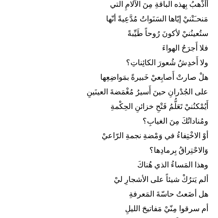
أَأَذْهبُ بِهذه الباقةِ مِنَ الآلامِ التي
مَنحـَتْنيْ إيّاها السَنَواتُ مُدَّعِيةً أنّها
ستُعينُنيْ لأكونَ رُوحاً طَيِّبةً
فلا أَجرَحُ الهواءَ
ولا أَخدِشُ شُعورَ الكائِناتِ؟
هلْ صارتْ أَصابِعيْ خَبيرةً بمَواضِعِها
على الجُدْرانِ حينَ أَسيرُ مُغْمَضةَ العينَينِ
أَيُمْكنُنيْ تَعَلُّمُ فَتْحِ خزائنِ الحِكْمةِ
ومُناداتُكَ مِنَ الغيابِ؟
أوْ الاخْتِفاءُ في وَمْضةِ نجمةِ الرّاعيْ
وَالاحْتِراقُ بِرمادِها؟
وهذا المَساءُ الذي هُناكَ
ألم يَترُكْ شيئاً على الأشجارِ ليْ
هل أضَعتُ حاسّةَ المَعرفةِ
أم سرقوا مِنّيْ مَفاتيحَ الليلِ