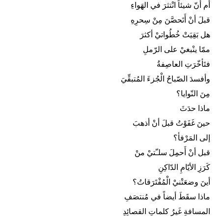
أم أنّ شيئاً انْتثرَ في الهَواءِ
قبلَ أنْ أَتَحصَّنَ مِنْ سِحرِهِ
هل بَقِيَتْ خُطُواتيْ أكثرَ
ممّا ينْبغيْ على الرّملِ
فتَأخّرَتِ العاصِفةُ
وأفسدَ الصّباحُ الْجُزءَ المُتبقِّيَ
مِنَ النّوايا؟
ماذا حدَثَ
حينَ غَفَوْتُ قبلَ أنْ أذهبَ
إلى المَرْفأ؟
قبل أنْ أَحمِلَ سلـّتيْ منْ
كَرَزِ الأيّامِ الدّاكِنِ
أينَ وضعَتْنيْ الْمُفْتَرَقاتُ؟
ماذا سقَطَ أيضاً في مُنتصَفِ
المسافةِ غَيرُ كلماتِ القصائِدِ