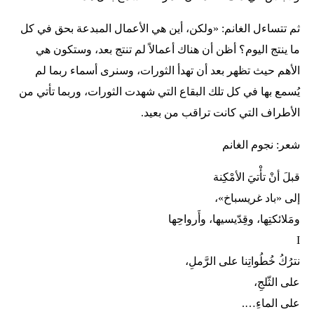
ثم تتساءل الغانم: «ولكن، أين هي الأعمال المبدعة بحق في كل
ما ينتج اليوم؟ أظن أن هناك أعمالاً لم تنتج بعد، وستكون هي
الأهم حيث تظهر بعد أن تهدأ الثورات، وسنرى أسماء ربما لم
يُسمع بها في كل تلك البقاع التي شهدت الثورات، وربما تأتي من
الأطراف التي كانت تراقب من بعيد.
شعر: نجوم الغانم
قبلَ أنْ تأْتيَ الأمْكِنة
إلى «باد غريسباخ»،
ومَلائكتِها، وقِدّيسيها، وأَرواحِها
I
نترُكُ خُطُواتِنا على الرَّملِ،
على الثّلجِ،
على الماءِ….