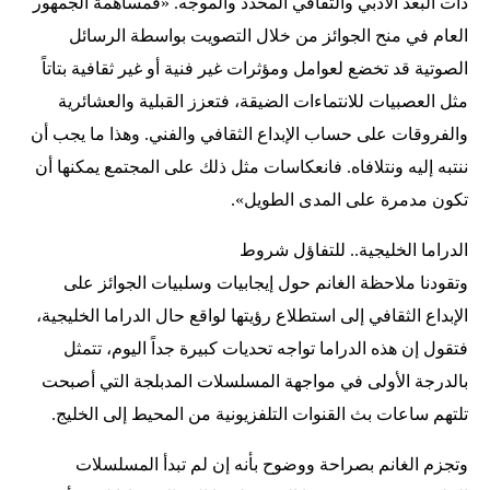
ذات البعد الأدبي والثقافي المحدد والموجه. «فمساهمة الجمهور
العام في منح الجوائز من خلال التصويت بواسطة الرسائل
الصوتية قد تخضع لعوامل ومؤثرات غير فنية أو غير ثقافية بتاتاً
مثل العصبيات للانتماءات الضيقة، فتعزز القبلية والعشائرية
والفروقات على حساب الإبداع الثقافي والفني. وهذا ما يجب أن
ننتبه إليه ونتلافاه. فانعكاسات مثل ذلك على المجتمع يمكنها أن
تكون مدمرة على المدى الطويل».
الدراما الخليجية.. للتفاؤل شروط
وتقودنا ملاحظة الغانم حول إيجابيات وسلبيات الجوائز على
الإبداع الثقافي إلى استطلاع رؤيتها لواقع حال الدراما الخليجية،
فتقول إن هذه الدراما تواجه تحديات كبيرة جداً اليوم، تتمثل
بالدرجة الأولى في مواجهة المسلسلات المدبلجة التي أصبحت
تلتهم ساعات بث القنوات التلفزيونية من المحيط إلى الخليج.
وتجزم الغانم بصراحة ووضوح بأنه إن لم تبدأ المسلسلات