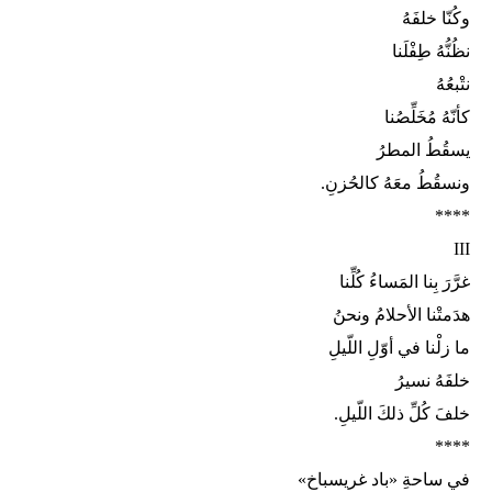
وكُنّا خلفَهُ
نظُنُّهُ طِفْلَنا
نتْبعُهُ
كأنّهُ مُخَلِّصُنا
يسقُطُ المطرُ
ونسقُطُ معَهُ كالحُزنِ.
****
III
غرَّرَ بِنا المَساءُ كُلِّنا
هدَمتْنا الأحلامُ ونحنُ
ما زلْنا في أوّلِ اللّيلِ
خلفَهُ نسيرُ
خلفَ كُلِّ ذلكَ اللّيلِ.
****
في ساحةِ «باد غريسباخ»