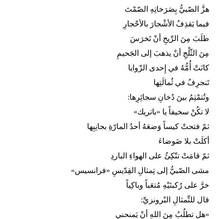
هزَّ الصّبيُّ بِصَرَخاتِهِ الصّمْتَ
فيما يَقذِفُ الأشْجارَ بالأحْجارِ
طلَبَ مِنَ الرِّيحِ أنْ تَخرَسَ
مِنَ الثّلْجِ أنْ يذهبَ إلى الجَحيمِ
كانَتْ أُمُّهُ في إِحدى الزّوايا
تَنجرِفُ في ثُمالَتِها
وتُتمْتِمُ بينَ دُخانِ سجائِرِها:
لا تكُنْ سخيفاً يا «باتريك»
ثمّ فتحتْ كيساً وَضعَهُ أحدُ المارّةِ بجانِبِها
أكلَتْ بلا ضَوضاءَ
ثمّ قامَتْ تتّكِئُ على الهواءِ الباردِ
مشى الصّبيُّ إلى تِمثالِ القِدّيسِ «فرانسيس»
خرَّ على رُكبتَيْهِ مُتعَباً وباكِياً
قال للتِّمثالِ البْرونزيِّ:
«هل تطلُبُ مِنَ اللهِ أنْ يَمنحني