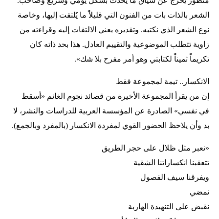
منظور يخرج عن سياق ما يحدث بشكل يومي وسريع وصاخب.
الشعر بالذات بات من الفنون التي قليلاً ما يُلتفت إليها، وخاصة
نوع الشعر الذي نكتبه. وتقديره يعني الالتفات إليه وقراءته من
زاوية تتطلب الموضوعية والتقييم العادل. هذا بحد ذاته كان
تكريماً ثميناً لكتابتي وهو أمر مفرح بلا شك».
الانكسار.. تيمة لمجموعة فقط
إن من يقرأ المجموعة الأخيرة من قصائد نجوم الغانم «أسقط
في نفسي» الصادرة عن المؤسسة العربية للدراسات والنشر، لا
بد وأن يلاحظ الحضور القوي لمفردة الانكسار (بالمفرد وبالجمع).
«نعبر مثل ظلال على حجر الطريق
تتعقبنا انكساراتنا الشقية
ويفرقنا سيف الفصول
نمضي
نقبض على التنهيدة الهاربة