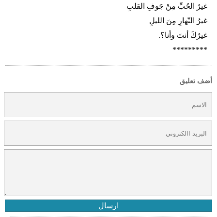
غيرُ الحُبِّ مِنْ جَوفِ القلبِ
غيرُ النّهارِ مِنَ الليلِ
غيرُكَ أنتَ وأنا؟.
*********
أضف تعليق
ارسال