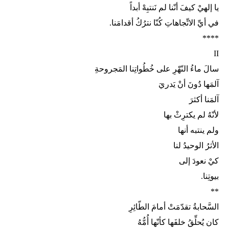
يا إلهيْ كيفَ أنّنا لم نَنتبِهْ أبداً
في أيِّ الاتِّجاهاتِ كُنّا نترُكُ أقدامَنا.
****
II
سالَ ماءُ النّهْرِ على خُطُواتِنا المَجروحةِ
آلمَها دُونَ أنْ يَدريَ
آلمَنا أكثرَ
لأنّهُ لم يكترِثْ بها
ولم ينتبه أنها
الأثرُ الوحيدُ لنا
كيْ نعودَ إلى
بيوتِنا.
**
السَّحابةُ تقدّمَتْ أمامَ الطّائِرِ
كان يُحلِّقُ خلفَها كأنّها أُمُّهُ