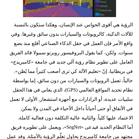
الرؤية هي أقوى الحواس عند الإنسان، وهكذا ستكون بالنسبة
للآلات الذكية، كالروبوتات والسيارات بدون سائق وغيرها. وفي
واقع الأمر فإن العمل في حقل الذكاء الصناعي أقلع منذ بضع
سنوات. ولكن، كما يقول البروفيسور روبرتو سيبولا قائد الفريق
العامل على تطوير نظام رؤية آلي جديد في جامعة «كامبريدج»
في بريطانيا، إنّ «تعليم الآلة كي ترى أصعب كثيراً مما يُظن».
حالياً، تعمل الروبوتات والسيارات من دون سائق، إما بواسطة
نظام تحديد المواقع العالمي (GPS)، الذي يعاني في هذا الحقل
سلبيات عديدة، أو الرادارات مع أجهزة استشعار. الأولى لا تعمل
في الأنفاق أو حتى أحياناً داخل الأحياء في المدن ولا يمكن
الاعتماد عليها كلياً. والثانية عالية التكلفة دون فعالية كاملة.
أما النظام الجديد فيدعى «SegNet»، ويعمل على تطويره فريق
مجتهد من جامعة كامبريدج يحاول تعلّم الرؤية بالأمثلة. وقد عمل