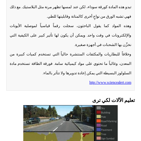
تبدو هذه المادة كورقة سوداء، لكن عند لمسها تظهر مرنة مثل البلاستيك. مع ذلك
فهي تشبه الورق من نواحٍ أخرى كالمتانة وقابليتها للطي.
وهذه المواد كما يقول الباحثون، سجلت رقماً قياسياً لموصلية الأيونات
والإلكترونات في وقت واحد. ويمكن أن يكون لها تأثير كبير على الكيفية التي
نخزِّن بها الشحنات في أجهزة صغيرة.
وخلافاً للبطاريات والمكثفات المنتشرة حالياً التي تستخدم كميات كبيرة من
المعدن، وغالباً ما تحتوي على مواد كيميائية سامة. فورقة الطاقة تستخدم مادة
السلولوز البسيطة التي يمكن إعادة تدويرها ولا تتأثر بالماء.
http://www.sciencealert.com
تعليم الآلات لكي ترى