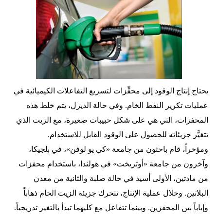
يحتاج إنتاج الوقود إلى محفِّزات لتسريع التفاعلات الكيميائية في
عمليات تكرير النفط الخام. وفي حالة الديزل، يتم خلط هذه
المحفزات، التي هي على شكل حبيبات صغيرة، مع الزيت الذي
تتغيَّر جزيئاته للحصول على الوقود القابل للاستخدام.
ومؤخراً، قام باحثون من جامعة «كي يو لوفن»، في بلجيكا،
وآخرون من جامعة «أوتريخت» في هولندا، باستخدام محفزات
من مادتين، الأولى أسيد في حالة صلبة والثانية من معدن
البلاتين. وخلال عملية الإنتاج، تتحرك جزيئة الزيت الخام ذهاباً
وإياباً بين المحفزين. وبينما تتفاعل مع كليهما تبدأ بالتغير تدريجياً.