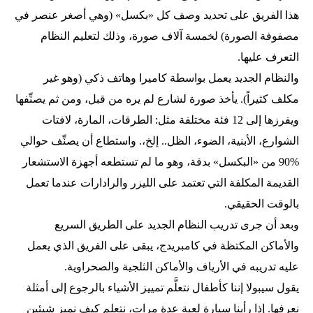
هذا الفريق على تحديد وصف كل «بكسل» (وهي أصغر عنصر في
مصفوفة الصورة) لخمسة آلاف صورة، وذلك لتعليم النظام
التعرف عليها.
والنظام الجديد يعمل بواسطة كاميرا وهاتف ذكي (وهو غير
مكلف كثيراً). يأخذ صورة لشارع لم يره من قبل، ومن ثم يصنِّفها
ويفرزها إلى 12 فئة مختلفة مثل: الطرقات، المارة، لافتات
الشوارع، الأبنية، الضوء، الظل.. إلخ،. واستطاع أن يصنِّف حوالي
%90 من «البكسل» بدقة، وهو ما لم تستطعه أجهزة الاستشعار
القديمة المكلفة التي تعتمد على الليزر والرادارات عندما تعمل
بالوقت الحقيقي.
وبعد أن جرى تدريب النظام الجديد على الطريق السريع
والأماكن المكتظة في كامبريدج، يبقى على الفريق الذي يعمل
عليه تدريبه في الأرياف والأماكن الثلجية والصحراوية.
يقول سيبولا إننا كأطفال نتعلَّم تمييز الأشياء بالرجوع إلى أمثلة
نعرفها. إذا رأينا سيارة لعبة عدة مرات، نتعلم كيف نميز شيئين