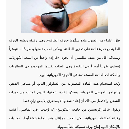
طوَّر علماء من السويد مادة سمُّوها «ورقة الطاقة»، وهي رقيقة وتشبه الورقة
العادية مع قدرة فائقة على تخزين الطاقة. ويمكن لصفيحة منها بقطر 15 سنتيمتراً
وسماكة أقل من نصف ملليمتر، أن تخزن «فاراد» واحداً من السعة الكهربائية
(تساوي تقريباً أمبيراً في الثانية)، وهي الطاقة نفسها الموجودة في البطاريات
والمكثفات الفائقة المستخدمة في الأجهزة الكهربائية اليوم.
ويُعد استخدام هذه المادة المصنوعة من السلولوز النانو، أو متناهي الصغر،
والبولمر الموصل للكهرباء، ويمكن إعادة شحنها، لتدوم لمئات من دورات
الشحن. والأفضل من ذلك أن إعادة شحنها لا يستغرق إلا بضع ثوانٍ فقط.
ويقول خافياركريسبين من جامعة «ليكوبينغ» إنّه وُجدت، في الماضي، أغشية
رقيقة كمكثفات كهربائية، لكن الجديد هو إنتاج هذه المادة بثلاثة أبعاد. كما بات
بالإمكان اليوم إنتاج ورقة سميكة أيضاً بسهولة.