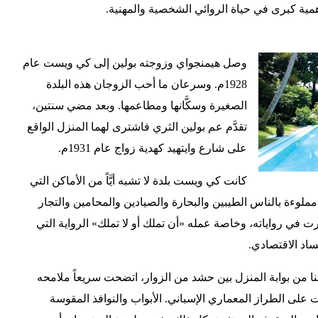
همية كبرى في حياة الروائي الشخصية والمهنية.
وصل هيمنجواي وزوجته بولين إلى كي ويست عام
1928م. وسرعان ما أحب الزوجان هذه البلدة
الصغيرة وسكَّانها ومطاعمها. وبعد مضي سنتين،
تقدَّم عم بولين الثري فاشترى لهما المنزل الواقع
على شارع وايتهيد كهدية زواج عام 1931م.
كانت كي ويست بلدة لا تشبه أيَّاً من الأماكن التي
لوءة بالناس الطيبين والبحارة والصيادين والمحامين والتجار
ي رواياته، وخاصة عمله «أن تملك أو لا تملك» الرواية التي
ساد الاقتصادي.
ا من بوابة المنزل بين حشد من الزوار، اتضحت سريعاً ملامحه
يت على الطراز المعماري الإسباني. الأبواب والنوافذ المقوسة