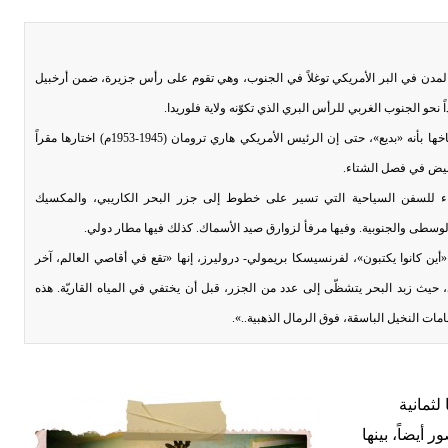
المدن في البر الأمريكي توغلاً في الجنوب، وهي تقوم على رأس جزيرة، ضمن أرخبيل
اً نحو الجنوب الغربي للرأس البري الذي تكوّنه ولاية فلوريدا.
وُصف مناخها بأنه «بديع»، حتى إن الرئيس الأمريكي هاري ترومان (1945-1953م) اختارها مقراً
أبيض في فصل الشتاء.
اء للسفن السياحية التي تسير على خطوط إلى جزر البحر الكاريبي، والمكسيك
لوسطى والجنوبية. وفيها مرفأ لزوارق صيد الأسماك. كذلك فيها مطار دولي.
كانوا يكتبون»، لفرنسيسكا بريمولي- دروليرز، إنها «تقع في أقاصي العالم، آخر
ث زبد البحر يتشظّى إلى عدد من الجزر، قبل أن يختفي في المياه القاريّة. هذه
ات النخيل الباسقة، فوق الرمال الذهبية..».
لثمانية
أيضاً، بينها