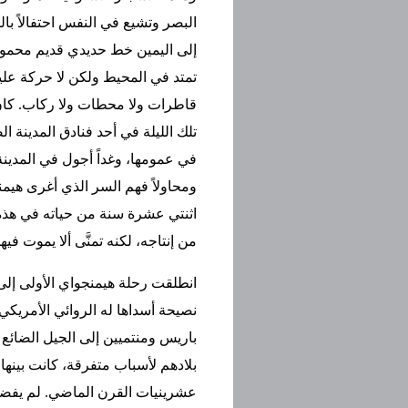
البصر وتشيع في النفس احتفالاً بالط
إلى اليمين خط حديدي قديم محمول
تمتد في المحيط ولكن لا حركة عليه
قاطرات ولا محطات ولا ركاب. كان
تلك الليلة في أحد فنادق المدينة ال
في عمومها، وغداً أجول في المدينة 
ومحاولاً فهم السر الذي أغرى هيم
اثنتي عشرة سنة من حياته في هذه ا
من إنتاجه، لكنه تمنَّى ألا يموت فيها
انطلقت رحلة هيمنجواي الأولى إل
نصيحة أسداها له الروائي الأمري
باريس ومنتميين إلى الجيل الضائع ال
بلادهم لأسباب متفرقة، كانت بينها
عشرينيات القرن الماضي. لم يفضل 