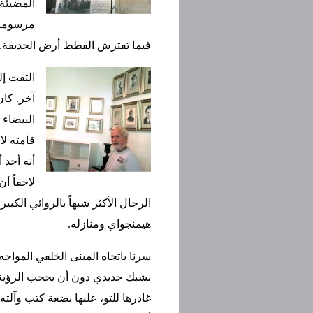
المضيئة 
مرسومة ب
فيما تفترش القطط أرض الحديقة.
التفت إل
آخر. كان
البيضاء 
قامته لا
أنه أحد 
لاحقاً أ
الرجال الأكثر شبهاً بالروائي الك
هيمنجواي ومنازله.
سرنا باتجاه المبنى الخلفي المواجه ل
بشبك حديدي دون أن يحجب الرؤية. 
غادرها للتو، عليها بضعة كتب وآلت