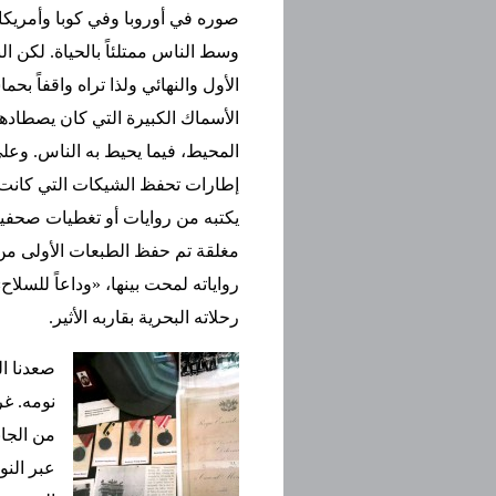
صوره في أوروبا وفي كوبا وأمريكا ض
وسط الناس ممتلئاً بالحياة. لكن ا
الأول والنهائي ولذا تراه واقفاً بح
الأسماك الكبيرة التي كان يصطاده
المحيط، فيما يحيط به الناس. وعل
إطارات تحفظ الشيكات التي كانت تُ
يكتبه من روايات أو تغطيات صحفي
مغلقة تم حفظ الطبعات الأولى م
رواياته لمحت بينها، «وداعاً لل
رحلاته البحرية بقاربه الأثير.
صعدنا ال
نومه. غر
من الجان
عبر النو