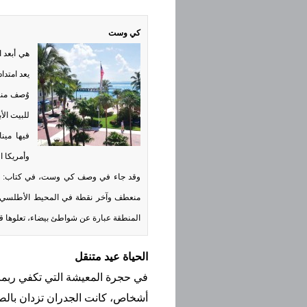
كي وست
هي أبعد 
يعد امتداد
للبيت ال
فيها مين
وأمريكا ا
وقد جاء في وصف كي وست، في كتاب: «أين 
منعطف وآخر نقطة في المحيط الأطلسي، حي
المنطقة عبارة عن شواطئ بيضاء، تعلوها قام
الحياة عيد متنقل
في حجرة المعيشة التي تكفي ربما 
أشخاص، كانت الجدران تزدان بالصور 