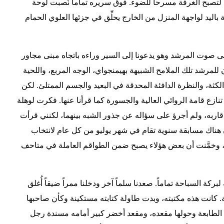
لتصبح الغرفة مسرحاً للضوء. فوق سريره تماماً نُصبت لوحة
اليد لواجهة المنزل من الخارج يحلِّق في جزئها العلوي الحمام
ى صوت المرشد وهو يدعونا إلى السير وراءه باتجاه مبنى مجاور
 للمرشد تلك الملامح الشبيهة بهيمنجواي، الوجه المربع، واللحية
الكثة، والنظرة الدافئة المحدقة في البعيد والجسم الممتلئ. لكن
 تنازع قامة الروائي العالية والجسورة كما قرأنا عنها. فكرت لوهلة
أقاربه، ولم أجرؤ على سؤاله عن جذور الشبه بينهما، لكنني قرأت
ن هناك مسابقة سنوية تقام في شهر يوليو من كل عام لانتخاب
بير، وخمَّنت أن بعض هؤلاء يصبح ضمن الطواقم العاملة في متاحف
بركة السباحة تماماً. صعدنا سلماً آخر ودخلنا ممراً ضيقاً أُغلق
كانت هذه مكتبته، وبدت طاولة كتابته مستكينة وكأن صاحبها
ه الطابعة وحولها مقعده، ومقعد أخضر كبير أمامه مسندة رجل