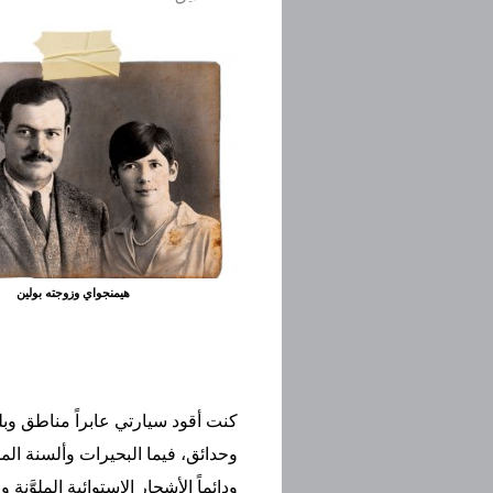
هيمنجواي وزوجته بولين
كنت أقود سيارتي عابراً مناطق وبل
وحدائق، فيما البحيرات وألسنة ال
ودائماً الأشجار الاستوائية الملوَّنة 