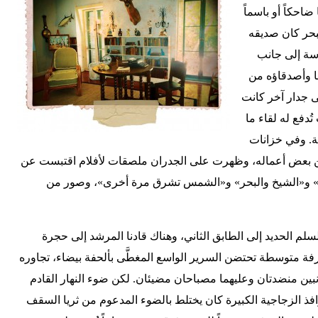
احكاً أو باسماً
لبحر كان صديقه
ماسة إلى جانب
ا وأصدقاؤه من
ى جدار آخر كانت
دفع له لقاء ما
ة. وفي خزانات
ن بعض أعماله، وظهرت على الجدران ملصقات لأفلام اقتبست عن
سلاح» و«الشيخ والبحر» و«الشمس تشرق مرة أخرى»، وصور من
سلم الحديد إلى الطابق الثاني، وهناك قادنا المرشد إلى حجرة
فة متوسطة تحتضن السرير الواسع المغطَّى بألحفة بيضاء، تجاوره
بين منضدتان وعليهما مصباحان مضيئان. لكن ضوء النهار القادم
افذ الزجاجية الكبيرة كان يختلط بالضوء المدعوم من ثريا السقف