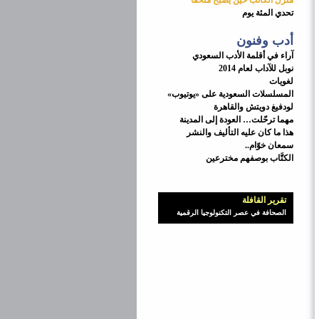
منزل الكاتب حين يصبح متحفاً
تحدي المئة يوم
أدب وفنون
آراء في أقلمة الأدب السعودي
نوبل للآداب لعام 2014
لغويات
المسلسلات السعودية على «يوتيوب»
لودفيغ دويتش والقاهرة
مهما ترحّلت… العودة إلى المدينة
هذا ما كان عليه التأليف والنشر
سمعان خوّام..
الكتَّاب بوصفهم مخترعين
تقرير القافلة
الصحافة في عصر التكنولوجيا الرقمية