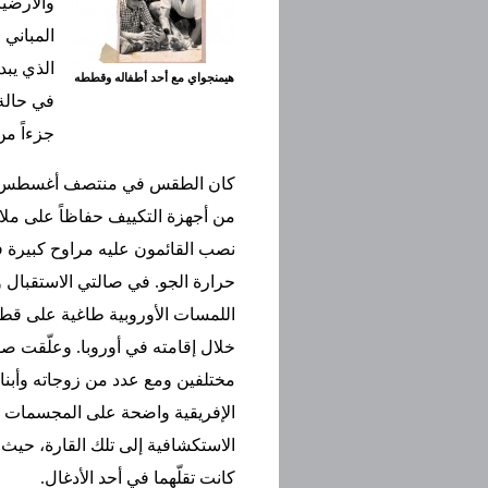
والأرضيا
المباني 
الذي يبد
هيمنجواي مع أحد أطفاله وقططه
في حالة 
جزءاً من
كان الطقس في منتصف أغسطس حاراً
من أجهزة التكييف حفاظاً على ملا
نصب القائمون عليه مراوح كبيرة
حرارة الجو. في صالتي الاستقبال 
اللمسات الأوروبية طاغية على قطع
خلال إقامته في أوروبا. وعلّقت
مختلفين ومع عدد من زوجاته وأبنائ
الإفريقية واضحة على المجسمات والت
الاستكشافية إلى تلك القارة، حيث 
كانت تقلّهما في أحد الأدغال.