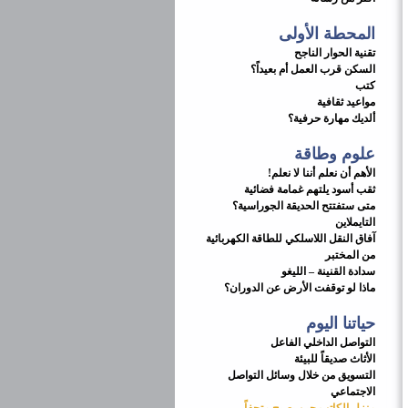
المحطة الأولى
تقنية الحوار الناجح
السكن قرب العمل أم بعيداً؟
كتب
مواعيد ثقافية
ألديك مهارة حرفية؟
علوم وطاقة
الأهم أن نعلم أننا لا نعلم!
ثقب أسود يلتهم غمامة فضائية
متى ستفتتح الحديقة الجوراسية؟
التايملاين
آفاق النقل اللاسلكي للطاقة الكهربائية
من المختبر
سدادة القنينة – الليغو
ماذا لو توقفت الأرض عن الدوران؟
حياتنا اليوم
التواصل الداخلي الفاعل
الأثاث صديقاً للبيئة
التسويق من خلال وسائل التواصل
الاجتماعي