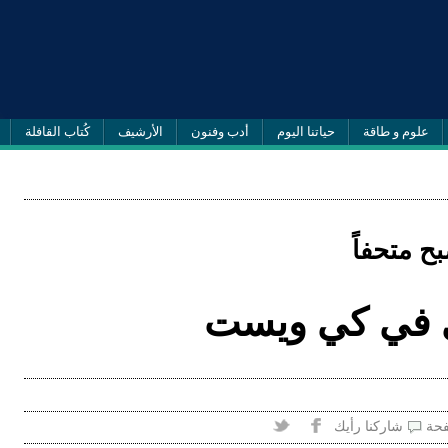
علوم و طاقة
حياتنا اليوم
أدب وفنون
الأرشيف
كُتاب القافلة
ح متحفاً
ي في كي ويست
فحة
شاركنا رأيك