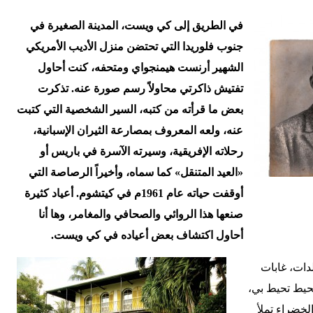
في الطريق إلى كي ويست، المدينة الصغيرة في
جنوب فلوريدا التي تحتضن منزل الأديب الأمريكي
الشهير أرنست هيمنجواي ومتحفه، كنت أحاول
تفتيش ذاكرتي محاولاً رسم صورة عنه. تذكرت
بعض ما قرأته من كتبه، السير الشخصية التي كتبت
عنه، ولعه المعروف بمصارعة الثيران الإسبانية،
رحلاته الإفريقية، وسيرته الآسرة في باريس أو
«العيد المتنقل» كما سماه، وأخيراً الرصاصة التي
أوقفت حياته عام 1961م في كيتشوم. أعياد كثيرة
صنعها هذا الروائي والصحافي والمغامر، وها أنا
أحاول اكتشاف بعض أعياده في كي ويست.
دات، غابات
محيط تحيط بي،
والخضراء تملأ