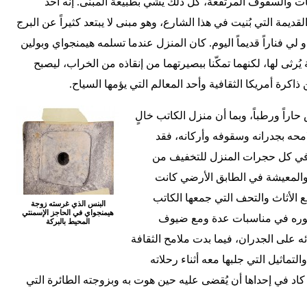
ت والسقوف المرتفعة، كل ذلك يشي بطبيعة المبنى. إنه أحد
القديمة التي بُنيت في هذا الشارع، وهو مبنى لا يبتعد كثيراً عن البرج
و لي فناراً قديماً اليوم. كان المنزل عندما تسلمه هيمنجواي وبولين
يُرثى لها، لكنهما تمكّنا ببصيرتهما من إنقاذه من الخراب، ليصبح
 ذاكرة أمريكا الثقافية وأحد المعالم التي يؤمها السياح.
 ورطباً، وبما أن منزل الكاتب خالٍ
محه بجدرانه وسقوفه وأركانه، فقد
 في كل حجرات المنزل للتخفيف من
والمعيشة في الطابق الأرضي كانت
 الأثاث والتحف التي جمعها الكاتب
البنس الذي غرسته زوجة
هيمنجواي في الحاجز الإسمنتي
 صوره في مناسبات عدة ومع ضيوف
المحيط بالبركة
ه على الجدران، فيما بدت ملامح الثقافة
ماثيل التي جلبها معه أثناء رحلاته
كاد في إحداها أن يُقضى عليه حين هوت به وبزوجته الطائرة التي