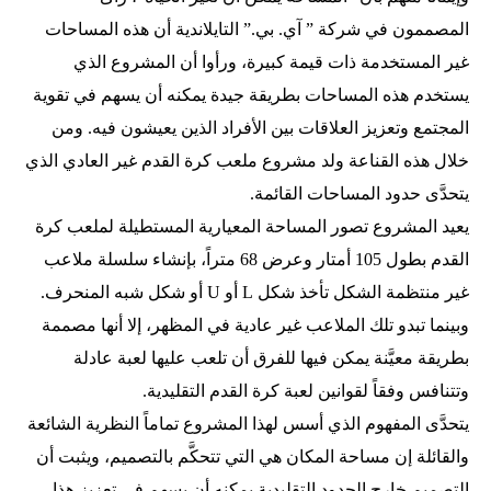
المصممون في شركة ” آي. بي.” التايلاندية أن هذه المساحات
غير المستخدمة ذات قيمة كبيرة، ورأوا أن المشروع الذي
يستخدم هذه المساحات بطريقة جيدة يمكنه أن يسهم في تقوية
المجتمع وتعزيز العلاقات بين الأفراد الذين يعيشون فيه. ومن
خلال هذه القناعة ولد مشروع ملعب كرة القدم غير العادي الذي
يتحدَّى حدود المساحات القائمة.
يعيد المشروع تصور المساحة المعيارية المستطيلة لملعب كرة
القدم بطول 105 أمتار وعرض 68 متراً، بإنشاء سلسلة ملاعب
غير منتظمة الشكل تأخذ شكل L أو U أو شكل شبه المنحرف.
وبينما تبدو تلك الملاعب غير عادية في المظهر، إلا أنها مصممة
بطريقة معيَّنة يمكن فيها للفرق أن تلعب عليها لعبة عادلة
وتتنافس وفقاً لقوانين لعبة كرة القدم التقليدية.
يتحدَّى المفهوم الذي أسس لهذا المشروع تماماً النظرية الشائعة
والقائلة إن مساحة المكان هي التي تتحكَّم بالتصميم، ويثبت أن
التصميم خارج الحدود التقليدية يمكنه أن يسهم في تعزيز هذا