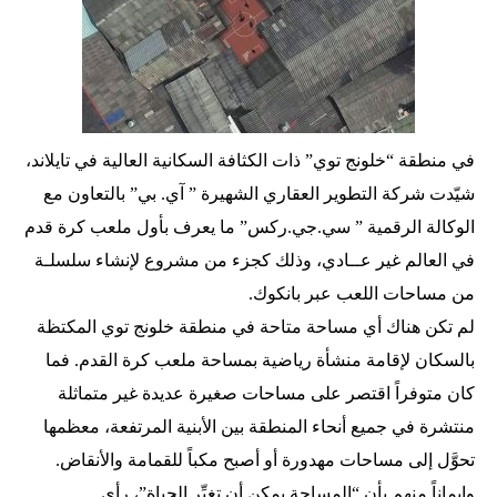
في منطقة “خلونج توي” ذات الكثافة السكانية العالية في تايلاند،
شيّدت شركة التطوير العقاري الشهيرة ” آي. بي” بالتعاون مع
الوكالة الرقمية ” سي.جي.ركس” ما يعرف بأول ملعب كرة قدم
في العالم غير عــادي، وذلك كجزء من مشروع لإنشاء سلسلـة
من مساحات اللعب عبر بانكوك.
لم تكن هناك أي مساحة متاحة في منطقة خلونج توي المكتظة
بالسكان لإقامة منشأة رياضية بمساحة ملعب كرة القدم. فما
كان متوفراً اقتصر على مساحات صغيرة عديدة غير متماثلة
منتشرة في جميع أنحاء المنطقة بين الأبنية المرتفعة، معظمها
تحوَّل إلى مساحات مهدورة أو أصبح مكباً للقمامة والأنقاض.
وإيماناً منهم بأن “المساحة يمكن أن تغيِّر الحياة”، رأى