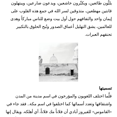
يلبُّون طائعين، ويكبِّرون خاشعين، ويدعون ضارعين، ويبتهلون
قانتين مهطعين، متذوقين لسر الله في جمع هذه القلوب على
إيمان واحد والتفافهم حول أول بيت وضع للناس مباركاً وهدى
للعالمين، يشق التهليل أعماق الصدور وتُبح الحلوق بالتكبير
تحنقهم العبرات.
تسميتها
قلَّما اختلف اللغويون والمؤرخون في اسم مدينة من المدن
واشتقاقها وتعدد أسمائها كما اختلفوا في اسم مكة.. فقد جاء في
«القاموس» للفيروز آبادي أن فلاناً مك فلاناً، أي أهلكه. ويقال إنها