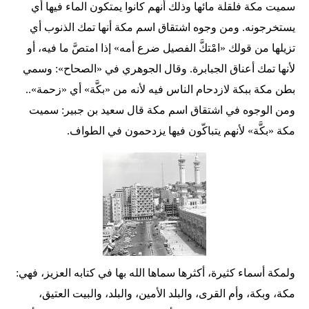
سميت مكة فلقلة مائها وذلك أنهم كانوا يمتكون الماء فيها أي
يستخرجونه. ومن وجوه اشتقاق اسم مكة أنها تمك الذنوب أي
تزيلها من قولك «امْتكَّ الفصيل ضرع أمه» إذا امتصَّ ما فيه، أو
لأنها تمك أعناق الجبابرة. وقال الجوهري في «الصحاح»: وسمي
بطن مكة ببكة لازدحام الناس فيه لأنه من «بكَّة» أي «زحمة»..
ومن الوجوه في اشتقاق اسم مكة قال سعيد بن جبير: سميت
مكة «بكَّة» لأنهم يتباكّون فيها يزدحمون في الطواف.
ولمكة أسماء كثيرة، أكثرها سماها الله بها في كتابه العزيز، فهي:
مكة، وبكة، وأم القرى، والبلد الأمين، والبلد، والبيت العتيق،