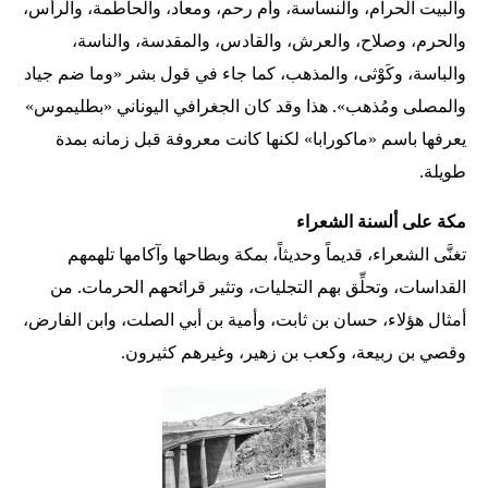
والبيت الحرام، والنساسة، وأم رحم، ومعاد، والحاطمة، والرأس،
والحرم، وصلاح، والعرش، والقادس، والمقدسة، والناسة،
والباسة، وكَوْثى، والمذهب، كما جاء في قول بشر «وما ضم جياد
والمصلى ومُذهب». هذا وقد كان الجغرافي اليوناني «بطليموس»
يعرفها باسم «ماكورابا» لكنها كانت معروفة قبل زمانه بمدة
طويلة.
مكة على ألسنة الشعراء
تغنَّى الشعراء، قديماً وحديثاً، بمكة وبطاحها وآكامها تلهمهم
القداسات، وتحلِّق بهم التجليات، وتثير قرائحهم الحرمات. من
أمثال هؤلاء، حسان بن ثابت، وأمية بن أبي الصلت، وابن الفارض،
وقصي بن ربيعة، وكعب بن زهير، وغيرهم كثيرون.