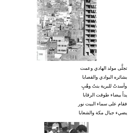
تجلَّى مولد الهادي وعمت
بشائره البوادي والقصابا
وأسدتْ للبرية بنتُ وهْبٍ
يداً بيضاء طوقت الرقابا
فقام على سماء البيت نور
يضيء جبال مكة والشعابا