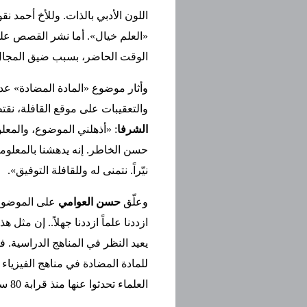
اللون الأدبي بالذات. وللأخ أحمد 
«العلم خيال». أما نشر القصص على
الوقت الحاضر، بسبب ضيق المجال
وأثار موضوع «المادة المضادة» عدداً
والتعقيبات على موقع القافلة، نق
الشرفا
: «أذهلني الموضوع، والمعلو
حسن الخاطر. إنه يدهشنا بالمعلومات
نيّراً. نتمنى له وللقافلة التوفيق».
وعلّق
حسن العوامي
على الموضوع 
ازددنا علماً ازددنا جهلاً.. إن مثل 
يعيد النظر في المناهج الدراسية. فأن
للمادة المضادة في مناهج الفيزياء أ
العلماء تحدثوا عنها منذ قرابة 80 سنة».