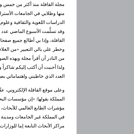
مجلة القافلة منذ أكثر من خمس 
منها وطلابي في الجامعات الأسترا
الدراسات اللغوية والثقافية وعلوم 
وقد تسلَّمت الأسبوع الماضي عد
القافلة، وإذا بي أطالع جميع صفحات
وخطر على بالي التعبير «من الغلا
من النادر أن أقرأ مجلة وبهذه الصو
ولذا أحببت أن أكتب إليكم شاكراً ومع
العدد الذي خاطبني واهتماماتي ب
وعلى موقع القافلة الإلكتروني، ع
المملكة بقولها: «إن مؤسسات البح
مؤشرات الطابع العالمي للأبحاث،
في المملكة غير الجامعات ومدينة ال
مراكز الأبحاث التابعة إما للوزارا