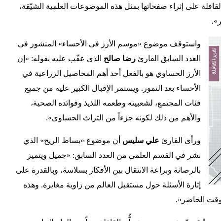
قافلة على إثراء صفحاتها بمثل هذه الموضوعات العلمية الشيّقة،
».
واستوقف موضوع «موسم الأرز في الأحساء» المنشور في
العدد السابق القارئ
رضا صالح
الذي عقّب عليه بقوله: «إن
الأرز الحساوي هو بالفعل أحد أهم المحاصيل الزراعية في
الأحساء بعد التمور. ويستمر الإقبال الكبير عليه من جميع
فئات المجتمع، لشعبيته وطعمه اللذيذ وفوائده الصحية،
والأهم من ذلك لكونه جزءاً من التراث الحساوي».
ورأى القارئ
علي سليس
أن موضوع «بساط الريح» الذي
نشر في القسم العلمي من العدد السابق: «جميل ويتميز
بالرصانة وبراعة الانتقال بين الأفكار بسلاسة، وبالقدرة على
إثارة الأسئلة حول مستقبل العالم من زاوية مغايرة. وهذه
لوقت الحاضر».