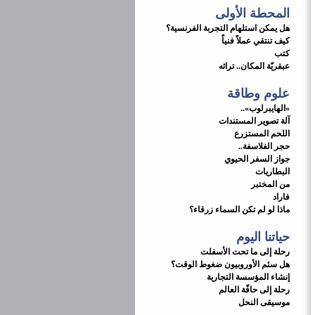
المحطة الأولى
هل يمكن استلهام التجربة الفرنسية؟
كيف تنتقي عملاً فنياً
كتب
عبقريّة المكان.. تراثه
علوم وطاقة
«الهايبرلوب»..
آلة تصوير المستندات
اللحم المستزرع
حجر الفلاسفة..
جواز السفر الحيوي
البطاريات
من المختبر
فاراد
ماذا لو لم تكن السماء زرقاء؟
حياتنا اليوم
رحلة إلى ما تحت الأسفلت
هل سئم الأوروبيون ضغوط الوقت؟
إنشاء المؤسسة التجارية
رحلة إلى حافّة العالم
موسيقى النحل