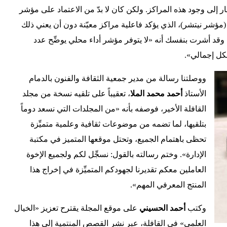
ار إلى وجود هذه المراكز. ولكن كان لا بدّ من الاعتماد على مؤشر
 (مؤشر نيتشر)، الذي يؤكد فاعلية مراكز معيّنة دون أن يعني ذلك
وقد أشرت بنفسك أنه «لا يتوفر مؤشر أداء محلي يوضِّح عدد
كل إجمالي».
ووصلتنا رسالة من مدير جمعية الثقافة والفنون بالدمام
الأستاذ
أحمد محمد الملا
، تعقيباً على تلقيه نسخة من مجلد
القافلة الأخير، فوصفه بأنه «من المجلدات التي نسعد دوماً
بتلقيها، لما تضمه من موضوعات ثقافية وعلمية متميِّزة
تحظى باهتمام الجميع، وتحتل موقعها المتميز في مكتبة
الإدارة». وختم رسالته بالقول: نسجِّل لكم ولجميع الإخوة
العاملين معكم تقديرنا لجهودكم المتميِّزة في إخراج هذا
المنتج المعرفي المهم».
وكتب
أحمد الحسيني
على موقع المجلة يقترح تعزيز «الخيال
العلمي» في القافلة، عبر نشر القصص المنتمية إلى هذا