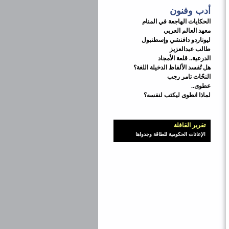
أدب وفنون
الحكايات الهاجعة في المنام
معهد العالم العربي
ليوناردو دافنشي وإسطنبول
طالب عبدالعزيز
الدرعية.. قلعة الأمجاد
هل تُفسد الألفاظ الدخيلة اللغة؟
النحّات تامر رجب
عطوى..
لماذا انطوى ليكتب لنفسه؟
تقرير القافلة
الإعانات الحكومية للطاقة وجدواها