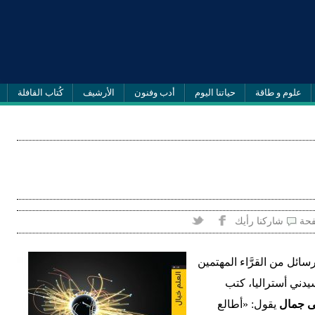
علوم و طاقة
حياتنا اليوم
أدب وفنون
الأرشيف
كُتاب القافلة
فحة
شاركنا رأيك
رسائل من القرَّاء المهتمين
يدني أستراليا، كتب
ى جمال
يقول: «أطالع