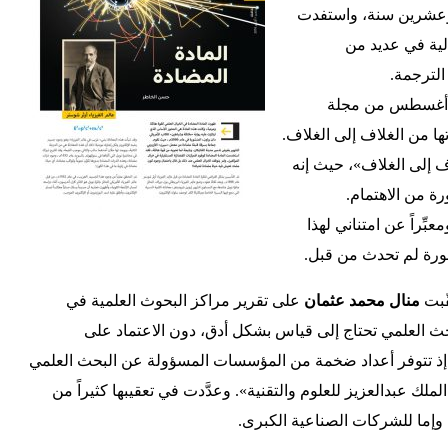
وعشرين سنة، واستفدت
لية في عديد من
الترجمة.
د أغسطس من مجلة
ها من الغلاف إلى الغلاف.
ف إلى الغلاف»، حيث إنه
رة من الاهتمام.
بِّراً عن امتناني لهذا
صورة لم تحدث من قبل.
قّبت
منال محمد عثمان
على تقرير مراكز البحوث العلمية في
ث العلمي تحتاج إلى قياس بشكل أدق، دون الاعتماد على
 إذ تتوفر أعداد ضخمة من المؤسسات المسؤولة عن البحث العلمي
ملك عبدالعزيز للعلوم والتقنية». وعدَّدت في تعقيبها كثيراً من
ت وإما للشركات الصناعية الكبرى.