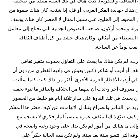
 (الثقافية والفكرية). كنت هناك في تلك السنة منتدباً من صحيفة
 هناك جهابذة الفكر العربي، أو قل، إذا شئت، كان هناك صفوة من
ن المحيط إلى الخليج. على سبيل المثال لا الحصر كان هناك يوسف
يرة، ومحمد أركون، صاحب النصوص الجدلية التي تحتاج إلى معامل
ء البسطاء من أمثالي. وكان هناك حشد من كل أطياف الثقافة
يغب يوماً عن الساحة.
العرب، لم يكن هناك ما يبعث على التفاؤل بحدوث متغير ثقافي
ف أو أديب أو شاعر (كبير) يعيش في واديه القطري من دون أن
ي أودية الأقطار العربية الأخرى. أكثر من ذلك كنت كلما سألت،
معروف آخر وجدت أن بينهما من الخلاف والتنافر ما تنوء بحمله
كان يحدث في تلك الندوة على مدار ثلاثة أيام هو خليط من الحضور
يد من التنافر والصراخ وتبادل الاتهامات عن كيف قصّر هذا المفكر
أو كيف ضيّع ذلك المثقف عمره منتسباً لتيار فكري لا ينسجم مع
ر، وإلى ما هنالك من أمور لم تكن تدل على وجود رغبة واضحة في
قه التي تتسع سنة بعد سنة. ولم تكن هذه الحالة حكراً على