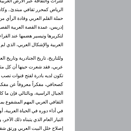
للتراث والثقافة عبر الأرض العربية
الرياض كمحرر ثقافي مبتدئ.. وكان
حملة القلم العربي وقادة الرأي م
إدريس، عمدة القصة العربية القص
لتكريرها وتيسير هضمها عند القرا
العربية والإشكال العربي، الذي لم 
وللتاريخ، تاريخ الجنادرية وتاريخ 
عربي، فقد شعرت حينها أن كل مثق
تكون لديه بادرة لفتح قنوات تصب ف
كصحافي، مفكراً معروفاً عن مفكر 
الجبال الراسية، وبالتالي فإن ما 
الثقافي العربي المهم المشفوع بمز
في أداء دوره في الحياة العربية، 
التيار العام الذي يتبناه ذلك الآخ
إصلاح خلل البيت العربي ورتق شقو