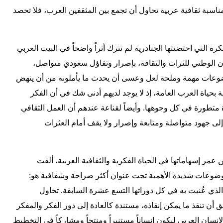
ناسبة ثقافية عربية تحاول أن تجمع بين المثقفين العرب، فلا تحصد
رة التي احتضنتها الجنادرية لم تترك أثراً واضحاً في البيت العربي
ان الوطني للتراث والثقافة، بإصرار وتفاؤل سعودي متواصل،
ضوعات مهمة وملحة لعل وعسى أن يحدث ما يأملونه من أن ينهض
ة بحياة العرب العامة، إذ لا يوجد لديهم أدنى شك في أن الفكر
ة متطورة في كل وجوهها. وأيضاً لقناعة عندهم أن العمل الثقافي
 إلى جهود متواصلة ومتابعة وإصرار ولا يقف أمام العثرات
 عمر إسهاماتها في الحياة الفكرية والثقافية العربية، ألقت
 موضوعات شديدة الأهمية تحت عنوان أكثر صراحة وشفافية هو:
الذي عُنيت به في كل دوراتها التسع عشرة السابقة. تحاول
 أن تنقذ ما يمكن إنقاذه، مستندة كالعادة إلى دور الفكر والمفكر
لإنسان العربي ليكون إنساناً مستنيراً ومنتجاً ومشاركاً في التخطيط