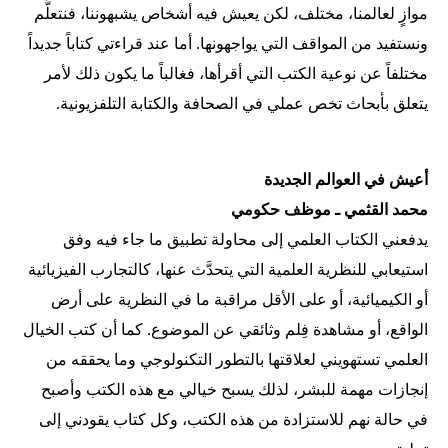
موازٍ لعالمنا، مختلف، لكن يعيش فيه أشخاص يشبهوننا، فنتعلَّم
ونستفيد من المواقف التي يواجهونها. أما عند قراءتي كتاباً جديداً
مختلفاً عن نوعية الكتب التي أقرأها، فغالباً ما يكون ذلك لأمر
يتعلق بأبحاث تخص عملي في الصحافة والكتابة التلفزيونية.
أعيش في العوالم الجديدة
محمد القثمي ـ موظف حكومي
يدفعني الكتاب العلمي إلى محاولة تطبيق ما جاء فيه وفق
استيعابي للنظرية العلمية التي يتحدَّث عنها، كالتجارب الفيزيائية
أو الكيميائية، أو على الأقل مراقبة ما في النظرية على أرض
الواقع، أو مشاهدة فِلم وثائقي عن الموضوع. كما أن كتب الخيال
العلمي تستهويني لعلاقتها بالتطور التكنولوجي وما يحققه من
إنجازات مهمة للبشر، لذلك يسبح خيالي مع هذه الكتب وأصبح
في حالة نهم للاستزادة من هذه الكتب، وكل كتاب يقودني إلى