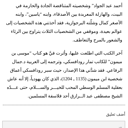
أحمد عبد الجواد” وشخصيته المتناقضة الجادة والحازمة في
البيت، والهازلة المعربدة بين الأصدقاء، وابنه “ياسين”، وابنه
الأصغر كمال وشلّته البرجوازية، فقد أخذتني هذه الشخصيات إلى
عوالم بعيدة، وموقفي من الشخصيات الثلاث يتراوح بين الرثاء
والشعور بالمرح والتعاطف.
آخر الكتب التي اطلعت عليها، وأثرت فيَّ هو كتاب “موسى بن
ميمون” للكاتب تمار رودافسكي، وترجمه إلى العربية د.جمال
الرفاعي. فقد شدَّني هذا الإصدار، حيث سبر رودافسكي أعماق
شخصية ابن ميمون (1135 ـ 1204)، الذي كان يهودياً، إلا أنه عاش
بعقلية المسلم الوسطي المحب للخيـــر والســـلام، حتى عـــدّه
الشيخ مصطفى عبد الــرازق أحد فلاسفة المسلمين.
أضف تعليق