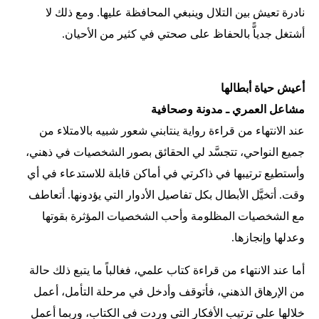
نادرة تعيش بين التلال وينبغي المحافظة عليها. ومع ذلك لا
أشتغل جدياًّ بالحفاظ على صحتي في كثير من الأحيان.
أعيش حياة أبطالها
مشاعل العمري ـ مدونة وصحافية
عند الانتهاء من قراءة رواية ينتابني شعور شبيه بالامتلاء من
جميع النواحي، تتجسَّد لي الحقائق بصور الشخصيات في ذهني،
وأستطيع ترتيبها في ذاكرتي في أماكن قابلة للاستدعاء في أي
وقت. أتخيَّل الأبطال بكل تفاصيل الأدوار التي يؤدونها. أتعاطف
مع الشخصيات المظلومة وأحب الشخصيات المؤثرة بقوتها
وعدلها وإنجازها.
أما عند الانتهاء من قراءة كتاب علمي، فغالباً ما يتبع ذلك حالة
من الإرهاق الذهني، فأتوقف وأدخل في مرحلة التأمل، أعمل
خلالها على ترتيب الأفكار التي وردت في الكتاب، وربما أعمل