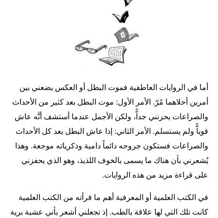
أما في الروايات العاطفية فموت البطل أو العكس يضعني بين
أمرين أحلاهما مُرّ. الأمر الأول: موت البطل بعد كثير من الأحداث
والصراعات يحزنني جداًّ، ولكن الأجمل عندما أستشف أنَّه عاش
قوياًّ ولم يستسلم. الأمر الثاني: إذا عاش البطل بعد كل الأحداث
والصراعات فستكون جروحه دائماً دامية وذكرياته موجعة. وهذا
يُشعرني بأن هناك ما يسمى بالخوف اللذيذ، وهو الذي يحفزني
على قراءة مزيد من هذه الروايات.
في الكتب العلمية أو المعرفية أهم ما قرأته من الكتب العلمية
كانت تلك التي لها علاقة بالطب. إذ تجعلني أشعر بأني عشبة برية