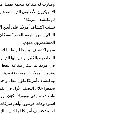
وصارت له صناعة ضخمة بفضل مزارع
الأمريكيون الأصليون الذين التقاه
لم تكتشف أمريكا؟
تسبَّب اكتشاف أمريكا على أيدي الأ
الملايين من “الهنود الحمر” وسكان 
المستعمرون معهم.
سمح اكتشاف أمريكا لبريطانيا لاح
المعاصرة بالكثير. وتدين لها الديمو
في أمريكا تم ابتكار صناعة النفط ال
وقدمت أمريكا لنا مصفوفة مدهشة م
وباكتشاف أمريكا تكوّن ببطء واحد
وانتعشت، وفي نيويورك تكوّن “و
استوديوهات هوليوود وأهم شركات ال
لو لم تكتشف أمريكا لما كان هناك “