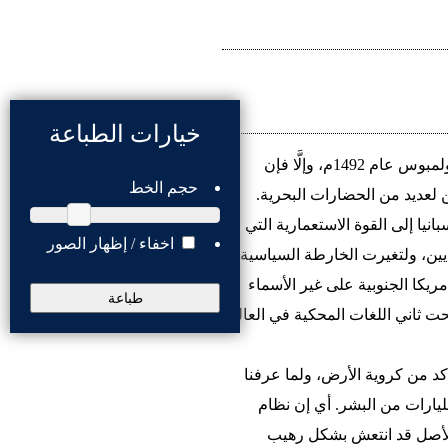
خيارات الطباعة
ونقصد هنا اكتشافها الشهير المنسوب إلى كريستوف كولمبوس عام 1492م، وإلَّا فإن
حجم الخط
ن لعديد من الحضارات البحرية.
نيا إلى القوة الاستعمارية التي
اخفاء / إظهار الصور
يين، ولتغيرت الخارطة السياسية
مريكا الجنوبية على غير الأسماء
طباعة
ضحت ثاني اللغات المحكية في العالم
د من كروية الأرض، ولما عرفنا
مليارات من البشر. أي إن نظام
ي الأصل قد انتعش بشكل رهيب