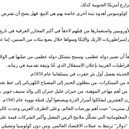
 أمريكا الجنوبية كذلك.
م كولومبوس أهدوه نبتة أخرى خاصة بهم هي التبغ. فهل يصح أن نفترض أ
وروبيين واستعمارها من قِبلهم لاحقاً في أكبر المجازر العرقية في تاري
إمبراطوريات الآزتك والإنكا وسواها خلال بضع مئات من السنين، إما عنو
قاً أن تصير دولة عظمى، وسمح بتشكل دولة عظمى من صلبها هي الولايات
قراطيات الغربية بإعلان الاستقلال الذي عُدّ وثيقة تقدمية في زمانه.
حديثة بفضل أول بئر حفرت في بنسلفانيا عام 1859م.
ن المبتكرات، من بنطلون الجينز إلى المصباح الكهربائي إلى خط تجميع
 من أهم مهاجر الموهبة، من جبران خليل جبران إلى والد ستيف جوبز. ب
تجمعوا خلال 
ول ستريت” حيث أهم بورصات العالم، وعلى الطرف الغربي وجدت كالي
معلوماتية التي تشكِّل ملامح الزمن المقبل وأكبر الشركات قيمة على 
دولار” ترتبط به عملات الاقتصاد العالمي. ومن دون كولومبيا وتشيلي لما