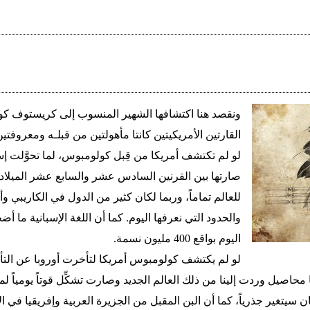
القارتين الأمريكيتين كانتا مأهولتين من قبلـه ومعروفتي
لو لم تكتشف أمريكا من قِبل كولومبوس، لما تحوَّلت إسبا
صارتها بين القرنين السادس عشر والسابع عشر الميلاد
للعالم تماماً، وربما لكان كثير من الدول في الكاريبي وأ
والحدود التي نعرفها اليوم. كما أن اللغة الإسبانية ما أ
اليوم بواقع 400 مليون نسمة.
لو لم يكتشف كولومبوس أمريكا لتأخرت أوروبا عن التأك
 محاصيل وردت إلينا من ذلك العالم الجديد وصارت تشكِّل قوتاً يومياً ل
كان سيتغير جذرياً، كما أن البن المقبل من الجزيرة العربية وإفريقيا ف