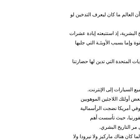
ن العالم ما كان ليعرف التدخين لو
خ البشرية، إذ استتبعته إبادة عشرات
ة وإما بسبب الأوبئـة التي جلبها
 المتحدة التي تدين لها حضارتنا
 السيارات إلى الإنترنت.
عض أولئك اللاجئين الموهوبين
النصف الأول في القرن العشرين ليفككوا أسرار الذرة ويصنعوا أول قنبلة نووية عام 1945م. وفي أمريكا نضجت الرأسمالية
فورنيا، حيث تأسست أهم
مر التاريخ البشري.
 كان هناك ماركيز ولا نيرودا ولا