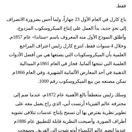
فقط.
باع كارل في العام الأول 23 جهازاً، ولما أحس بضرورة الانصراف
إلى تحدٍ جديد، بدأ العمل على إنتاج الميكروسكوب المزدوج،
وأطلق النموذج الأول منه المعروف باسم «ستاندا» عام 1857م.
وخلال 4 سنوات فقط، انتزع كارل زايس اعتراف المراجع
العلمية بأن الميكروسكوبات التي يصنعها هي من أفضل الأدوات
العلمية التي تنتجها ألمانيا. فحاز في العام 1861م الميدالية
الذهبية في أحد المعارض الألمانية الشهيرة. وفي العام 1866م
تمكن مصنعه من بيع الميكروسكوب رقم 1000.
وسلك زايس منعطفاً بالغ الأهمية عام 1872م، عندما ضم إلى
محترفه عالم الفيزياء أرنست أبي، الذي راح يعمل معه على
تطوير نظرية يفترض بها أن تسمح بإنتاج عدسات تتلافى تشويه
أطراف الصورة. وأصبحت النظرية قابلة للتطبيق عام 1886م
عندما انضم عالم الكيمياء أوتو شوت إلى الفريق. وسمحت