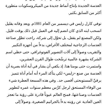
العدسة الجديدة بإنتاج أنماط جديدة من الميكروسكوبات متطورة
أكثر من السابق بكثير.
توفي كارل زايس في ديسمبر من العام 1881م. وبعد وفاته بقليل
انسحب ابنه الذي كان انضم إليه في العمل قبل ذلك بوقت قليل.
ولكن المصنع لم يقفل، بل تحوَّل إلى شركة، راحت تطوِّر صناعة
العدسات الزجاجية لمختلف الأغراض، بدءاً من أجهزة التكبير
والتقريب وصولاً إلى آلات التصوير الفوتوغرافي. حتى حظي اسم
الشركة بشهرة عالمية ترسَّخت طوال القرن العشرين،
واستمرت حتى يومنا هذا. إذ يكفي أن يشار في أية أداة بصرية أن
العدسة من صنع «زايس» لكي يتأكد المرء أنه أمام أداة تتميز
برقيِّ المستوىحتى أقصى حد.. وفي هذه السمعة العطرة شيء
من الوفاء المستحق لرجل كرَّس معظم سنوات عمره لتطوير
العدسات وصناعتها، فمنح العالم عيوناً قادرة على رؤية ما تعجز
العين العادية عن رؤيته بدءاً بالجراثيم الصغيرة، وصولاً إلى