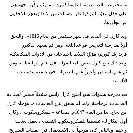
والمخترعين الذين درسوا علوماً كثيرة، ومن ثم ركَّزوا جهودهم
على حقل معيَّن ليتركوا عليه بصمات من الإبداع يعجز اللاحقون
عن تجاوزها.
ولد كارل في ألمانيا في شهر سبتمبر من العام 1816م، والتحق
أولاً بمدرسة لتدريس قواعد اللغة، ومن ثم بمعهد الدكتور
فريدريك كورنر، مزوِّد البلاط باحتياجاته من الأدوات الميكانيكية.
وبعد ذلك تابع كارل بعض المحاضرات في علم الرياضيات، ومن
ثم علم المعادن وأخيراً علم البصريات في جامعة مدينة جينا
الألمانية.
بعد تخرجه بسنوات سبع افتتح كارل زايس مشغلاً صغيراً لصناعة
العدسات الزجاجية. ولما لم يحقق إنتاج العدسات ما يتوخاه كارل
من نجاح، بدأ من العام 1847م، بصناعة «الميكروسكوب». وكان
أول ابتكار له، تبسيطاً للميكروسكوب التقليدي، يعمل بعدسة
واحدة، وبالتالي كان موجهاً إلى الاستعمال في عمليات التشريح