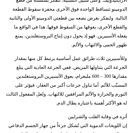
الأرايكيدونيك. وعلى سبيل التشبيه، لنفكر بسلسلة من قطع
الدومينو تتساقط الواحدة فوق الأخرى محفزة سقوط القطعة
التالية. ولنفكر بغرض نضعه بين قطعتي الدومينو الأولى والثانية
والقطع الأخرى، يعوقها من السقوط فوقها. هذا في الواقع ما
يفعله الأسبيرين. فهو إذ يحول دون إنتاج البروستغلندين، يمنع
ظهور الحمى والالتهاب والألم.
وللأسبيرين ثلاث طرائق عمل أساسية يرتبط كل منها بمقدار
الجرعة التي يتناولها المريض. ففي الجرعة العادية التي يبلغ
مقدارها 300 – 600 مليغرام، يعوق الأسبيرين البروستغلندين
المسبِّب للألم. أما تناول جرعات أكبر من العقار، فيؤثر على
التورم والحرارة والألم المرافقين للالتهاب. ولعل المفعول الثالث
له هو الأكثر أهمية باعتباره يطال الدم.
أثره في وقاية القلب والشرايين
إن اللويحات الدموية التي تُشكل جزءاً من جهاز الجسم الدفاعي