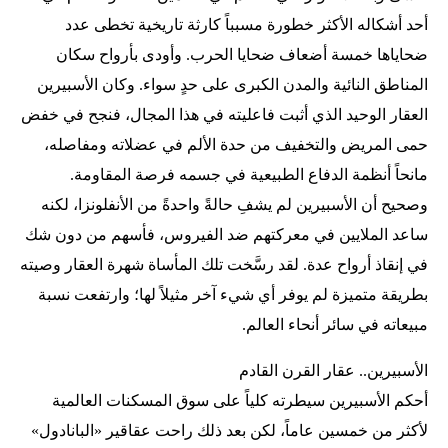
أحد أشكاله الأكثر خطورة مسبباً كارثة تاريخية تخطى عدد
ضحاياها خمسة أضعاف ضحايا الحرب. وأودى بأرواح سكان
المناطق النائية والمدن الكبرى على حدٍ سواء. وكان الأسبيرين
العقار الوحيد الذي أثبت فاعليته في هذا المجال، فنجح في خفض
حمى المريض والتخفيف من حدة الألم في عضلاته ومفاصله،
مانحاً أنظمة الدفاع الطبيعية في جسمه فرصة المقاومة.
وصحيح أن الأسبيرين لم يشفِ حالةً واحدةً من الأنفلونزا، لكنه
ساعد الملايين في معركتهم ضد الفيروس، فأسهم من دون شك
في إنقاذ أرواح عدة. لقد رسَّخت تلك المأساة شهرة العقار وصيته
بطريقة متميزة لم يوفر أي شيء آخر مثيلاً لها؛ وارتفعت نسبة
مبيعاته في سائر أنحاء العالم.
الأسبيرين.. عقار القرن القادم
أحكم الأسبيرين سيطرته كلياً على سوق المسكنات العالمية
لأكثر من خمسين عاماً، لكن بعد ذلك راحت عقاقير «البانادول»