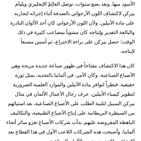
الأسود منها. وبعد بضع سنوات، توصل العالِمْ الإنجليزي ويليام
بيركن لاكتشاف اللون الأرجواني بالصدفة أثناء إجرائه لتجاربه
على مادة الأنيلين. ولأن اللون الأرجواني كان أحد الألوان النادرة
والبالغة التقدير وإنتاجه كان مشوباً بمصاعب كثيرة في ذلك
الوقت؛ حصل بيركن على براءة الاختراع، ثم أسس مصنعاً
لإنتاجه.
كان هذا الاكتشاف مفتاحاً في ظهور صناعة جديدة مربحة وهي
الأصباغ الصناعية، وكان الأمر، في ألمانيا بالتحديد، يمثل ثورة
حقيقية. فنظراً لتوافر مادة الأنيلين والموارد العلمية الضرورية
لتطوير كيمياء الأنيلين، عرف رجال الأعمال الألمان في مثال
بيركن السبيل لتلبية الطلب على الأصباغ الصناعية، بعد استيائهم
من السيطرة البريطانية على إنتاج الأصباغ الطبيعية، والتكاليف
الباهظة المفروضة عليهم. بدأت شركات الأصباغ تغزو سائر أنحاء
ألمانيا، وأصبحت هذه الشركات اللاعب الأول في هذا القطاع بعد