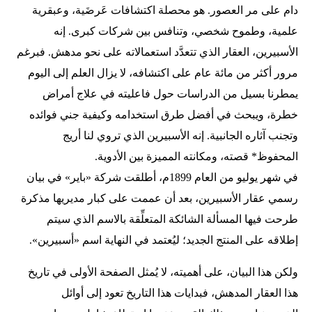
دام على مر العصور. هو محصلة اكتشافات عَرضَية، وعبقرية
علمية، وطموح شخصي، وتنافس بين شركات كبرى. إنه
الأسبيرين، العقار الذي تتعدَّد استعمالاته على نحو مدهش. فبرغم
مرور أكثر من مائة عام على اكتشافه، لا يزال العلم إلى اليوم
يمطرنا بسيل من الدراسات حول فاعليته في علاج أمراض
خطرة، ويبحث في أفضل طرق استخدامه وكيفية جني فوائده
وتجنب آثاره الجانبية. إنه الأسبيرين الذي تروي لنا أريج
المحفوظ* قصته، ومكانته المميزة بين الأدوية.
في شهر يوليو من العام 1899م، أطلقت شركة «باير» في بيان
رسمي عقار الأسبيرين، بعد أن عممت على كبار مديريها مذكرة
طرحت فيها المسألة الشائكة المتعلِّقة بالاسم الذي سيتم
إطلاقه على المنتج الجديد؛ ليُعتمد في النهاية اسم «أسبيرين».
ولكن هذا البيان، على أهميته، لا يُمثل الصفحة الأولى في تاريخ
هذا العقار المدهش، فبدايات هذا التاريخ تعود إلى أوائل