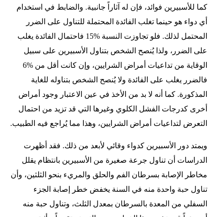
كما للأسبيرين فوائد، فإن له آثاراً جانبية. والضابط في استخدام
أي دواء هو حينما تغلب الفائدة المحتملة للتناول على الضرر
المحتمل لذلك. فلو تجاوزت النسبة %15 فاحتمال الفائدة يغلب
على الضرر، ولذا يُنصح الشخص بتناول الأسبيرين على سبيل
الوقاية من تداعيات أمراض الشرايين، وإن كانت أقل من %6
فالضرر يغلب على الفائدة ولا يُنصح الشخص بتناوله للغاية
المذكورة. كما أنه لا بد من الأخذ في عين الاعتبار وجود أمراض
أخرى كدرجات الفشل الكلوي وغيرها التي قد تزيد من احتمال
التعرض لتداعيات أمراض الشرايين، وهذا مما يُراجع فيه الطبيب.
ويمتد دور الأسبيرين كدواء وقائي لأبعد من ذلك. فقد أظهرت
الدراسات أن تناول جرعة صغيرة من الأسبيرين بانتظام يقلل
مخاطر الإصابة بسرطان الفم والحلق والمريء بنحو الثلثين، وأن
تناول حبة واحدة منه في السنة يخفض خطر إصابة الجزء
السفلي من المعدة بالسرطان بمعدل الثلث، وتناول حبة منه