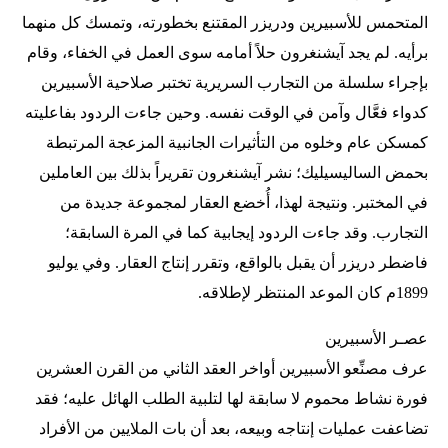
المتحمس للأسبيرين ودريزر المقتنع بخطورته، وتمسك كل منهما
برأيه. لم يجد آيشنغرون حلاً أمامه سوى العمل في الخفاء، وقام
بإجراء سلسلة من التجارب السريرية تختبر صلاحية الأسبيرين
كدواء فعَّال وآمن في الوقت نفسه. وحين جاءت الردود بفاعليته
كمسكن عام وخلوه من التأثيرات الجانبية المزعجة المرتبطة
بحمض الساليسيليك؛ نشر آيشنغرون تقريراً بذلك بين العاملين
في المختبر. ونتيجة لهذا، أُخضع العقار لمجموعة جديدة من
التجارب. وقد جاءت الردود إيجابية كما في المرة السابقة؛
فاضطر دريزر أن يقبل بالواقع، وتقرر إنتاج العقار. وفي يوليو
1899م كان الموعد المنتظر لإطلاقه.
عصـر الأسبيرين
عرف مصنِّعو الأسبيرين أواخر العقد الثاني من القرن العشرين
فورة نشاط محموم لا سابقة لها لتلبية الطلب الهائل عليه؛ فقد
تضاعفت عمليات إنتاجه وبيعه، بعد أن بات الملايين من الأفراد