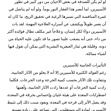
لو لم يكن للصدفة في بعض الأحيان من دور كبير في تطور
الأسبيرين، لما أبصر هذا العقار النور يوماً. ولو أنه لم يناضل في
غمرة المنافسة التي تسيرها الرغبة في تحقيق الربح، ما كان له
أن يعمر طويلاً ويكشف عن أسراره العلاجية المهمة. لقد بات
الأسبيرين دواءً لكل إنسان، وعلاجاً غير مكلف تطال فوائده أكثر
من داء، حتى أنه يصعب علينا تصور ما قد تكون عليه الحياة من
دونه. وقليلة هي ثمار العبقرية البشرية التي يمكن أن نقول فيها
أشياء مماثلة.
التأثيرات الجانبية للأسبيرين
رغم الفوائد الكثيرة للأسبيرين إلا أنه لا يخلو من الآثار الجانبية،
وتتفاوت تلك الآثار بحسب كمية الجرعة وعدد الجرعات. فكلما
زادت كمية الجرعات أو عددها زادت الآثار الجانبية، وأهمها
اضطرابات المعدة على هيئة غثيان وإحساس بحرقة في المعدة،
وقد يصل الأثر إلى قرحة في المعدة. ويعود سبب ذلك إلى تثبيط
الأسبيرين لمادة البروستغلندين التي تساعد على زيادة تصنيع