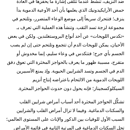
ضد النزيف، تنشط عندما تتلقى إشارة ما يحفزها في العادة
حمض الأرايكيدونيك الذي يعلمها بأن أحد الأوعية الدموية بدأ
ينزف؛ فتتحرك سريعاً إلى موضع الوعاء المتضرر، وتلتحم في
مجموعة لزجة تسد الثقب. وتنشأ هذه العملية التي تعرف بـ
«تكدس اللويحات» عن أحد أنواع البروستغلندين. ولكن في بعض
الأحيان، يمكن للويحات الدم أن تتجمع وتلتحم حتى إن لم يصب
الجسم بأي جرح؛ فتتكدس في وعاء سليم، إنما مخدوش أو
متقرح، مسببة ظهور ما يعرف بالحواجز المخثرة التي تعوق دفق
الدم في الجسم وتسد الشرايين الحيوية. وإذ يمنع الأسبيرين
اللويحات الدموية من الالتحام باعتراضه إنتاج أنزيم
السيكلوكسجيناز؛ فإنه يحول دون حدوث الحواجز المخثرة.
تشكِّل الحواجز المخثرة أحد أسباب أمراض شرايين القلب
والسكتات الدماغية. وفيما لا تزال أمراض القلب والشرايين
السبب الأول للوفيات بين الذكور والإناث على المستوى العالمي؛
تحل السكتات الدماغية في المرتبة الثانية في قائمة الأمراض