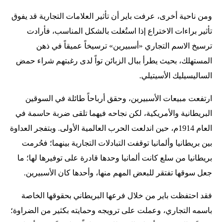
ومن ناحية أخرى، عرفت باير أن تأثير العلامات التجارية قد يفوق
تأثير براءات الاختراع إذا استُغلت بالشكل المناسب، فأرادت
ترسيخ الاسم التجاري «أسبيرين» ترسيخاً عميقاً في ذهن
المستهلك، بحيث يطرأ ببال الزبائن تواً لدى رغبتهم شراء حمض
الساليسيليك الأسيتيلي.
ارتفعت مبيعات الأسبيرين، وحقق أرباحاً طائلة في السوقين
البريطانية والأمريكية، لكن نجاحه فيهما تلقى ضربة حاسمة في
العام 1914م، حين اندلعت الحرب العالمية الأولى. وبتفجر العداوة
بين بريطانيا وألمانيا توقفت التبادلات التجارية بينهما؛ فحُرمت
بريطانيا من سلع كانت ألمانيا وحدها قادرة على توفيرها لها؛ ما
جعل سوقها تفتقر للبعض المهم منها، وأحدها كان الأسبيرين.
فقد احتفظت باير من خلال فرعها البريطاني بحقوقها الخاصة
باسمه التجاري، وعملت على ترويجه وحمايته بكثير من الضراوة؛