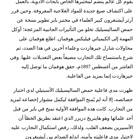
يقوم كل عالم ينضم لمختبرها الخاص بأبحاث الأدوية، بالعمل
على اكتشاف صيغ جديدة للمواد العلاجية المعروفة. وحين قرر
آرثر آيشنغرون كبير العلماء في مختبر باير تطوير نسخة عن
حمض الساليسيليك تخلو من التأثيرات الجانبية المزعجة؛ أوكل
المهمة إلى الكيميائي فيليكس هوفمان. اطلع هوفمان على
محاولات شارل جيرهاردت وعلماء آخرين في هذا الصدد، ثم
شرع باستنساخ تلك التجارب مضيفاً بعض التعديلات عليها. وفي
العاشر من أغسطس 1897م، حقق هوفمان ما توصل إليه
جيرهاردت إنما بمزيد من الفاعلية.
ظهرت مدى فاعلية حمض الساليسيليك الأسيتيلي لدى اختبار
خصائصه، إلا أنه لم يُمنح الموافقة ليكمل مشوار إخضاعه لمزيد
من التجارب. كانت هذه الموافقة الأولية تمنح في باير من قبل
أحد علمائها وهو هاينريخ دريزر الذي اعتقد بطريق الخطأ أن
الأسبيرين يضعف القلب. ولذلك، رفض استكمال التجارب عليه
لاختبار مدى فاعليته وأمنه. اندلع الصدام بين آيشنغرون