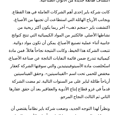
اكتشاف طائفة جديدة من الألوان الصناعية.
كانت شركة باير إحدى أهم الشركات العاملة في هذا القطاع.
وبجانب الأرباح الهائلة التي استطاعت أن تجنيها من الأصباغ،
اكتشفت باير «منجم ذهب» آخر ربما يكون أكثر ربحية من
نشاطها الأصلي. فالكثير من المواد الكيميائية التي تنتج كنواتج
جانبية أثناء عملية تصنيع الأصباغ، يمكن أن تكون مواد دوائية.
تتبعت الشركة هذا الخيط، وكانت النتيجة نجاحاً هائلاً. فمن مادة
كيميائية تندرج ضمن قائمة النفايات الناتجة عن صناعة الأصباغ،
استُخلصت مادة الأسيتوفينيتيدين والتي سوقتها الشركة كعقار
مخفض للحمى تحت اسم «الفيناسيتين». وحقق الفيناسيتين
أرباحاً طائلة لباير على مر السنوات التالية. ثم مضت الشركة
قدماً في غزو قطاع إنتاج الأدوية والعقاقير بعد أن حقق عقارها
الثاني ثم الثالث النجاح المرجو.
ونظراً لهذا التوجه الجديد، وضعت شركة باير نظاماً يقتضي أن