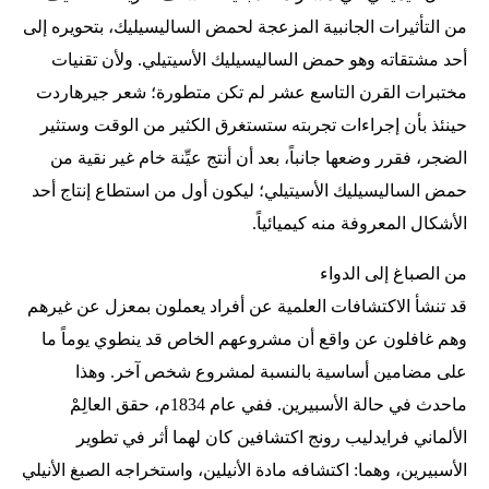
من التأثيرات الجانبية المزعجة لحمض الساليسيليك، بتحويره إلى
أحد مشتقاته وهو حمض الساليسيليك الأسيتيلي. ولأن تقنيات
مختبرات القرن التاسع عشر لم تكن متطورة؛ شعر جيرهاردت
حينئذ بأن إجراءات تجربته ستستغرق الكثير من الوقت وستثير
الضجر، فقرر وضعها جانباً، بعد أن أنتج عيِّنة خام غير نقية من
حمض الساليسيليك الأسيتيلي؛ ليكون أول من استطاع إنتاج أحد
الأشكال المعروفة منه كيميائياً.
من الصباغ إلى الدواء
قد تنشأ الاكتشافات العلمية عن أفراد يعملون بمعزل عن غيرهم
وهم غافلون عن واقع أن مشروعهم الخاص قد ينطوي يوماً ما
على مضامين أساسية بالنسبة لمشروع شخص آخر. وهذا
ماحدث في حالة الأسبيرين. ففي عام 1834م، حقق العالِمْ
الألماني فرايدليب رونج اكتشافين كان لهما أثر في تطوير
الأسبيرين، وهما: اكتشافه مادة الأنيلين، واستخراجه الصبغ الأنيلي