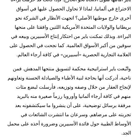
الاختراع في ألمانيا، لماذا لا تحاول الحصول عليها في أسواق
أخرى خارج موطنها الأصلي؟ اتجهت الأنظار في الشركة نحو
بريطانيا والولايات المتحدة الأمريكية اللتين وافقتا على منحها
البراءة. وبذلك تمكنت باير من احتكار إنتاج الأسبيرين وبيعه في
سوقين من أكبر الأسواق العالمية. كما نجحت في الحصول على
العلامة التجارية الحصرية «أسبيرين» في كافة أرجاء العالم.
واتّبعت باير استراتيجية محكمة لتسويق منتجها المدهش. فمن
ناحية، أدركت أنها بحاجة لنية الأطباء والصيادلة الحسنة وتعاونهم
لإنجاح العقار من خلال وصفه وتوزيعه، فأرسلت لبضع مئات
منهم في كافة أرجاء ألمانيا وأوروبا رزماً صغيرة منه بالبريد
مرفقة برسائل توضيحية، على أن ينشروا ما سيكتشفونه بعد
تجربته على مرضاهم. وسرعان ما انتشرت الشائعات في
الأوساط الطبية حول فائدة الأسبيرين وضرورة أخذه على محمل
الجد.