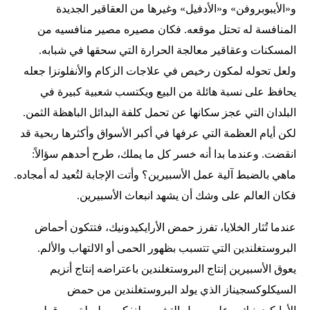
و«الأيبوبروفن» و«الأدفيل» وغيرها من العقاقير الجديدة
المنافسة له تحتل موقعه. فكان مصيره مصير منافسيه من
المسكنات وعقاقير معالجة الحرارة التي سحقها في شبابه.
ولعل تحوله لمكون رخيص في علاجات الزكام والأنفلونزا جعله
يحافظ على نسبة هائلة من البيع ويكتسب شعبية كبيرة في
البلدان التي عجز سكانها عن تحمل كلفة البدائل الباهظة الثمن.
لكن أيام العظمة التي عرفها في أكبر الأسواق وأكثرها ربحية قد
انقضت. وعندما بدا أنه خسر كل ما يملك، طرح أحدهم سؤالاً:
ماهي بالضبط آلية عمل الأسبيرين؟ وأتت الإجابة لتُعيد له أمجاده.
فكان العالم على وشك أن يشهد انبعاث الأسبيرين.
عندما تُثار الخلايا، تفرز حمض الأرايكيدونيك، فتتكون أحماض
البروستغلندين التي تتسبب بظهور الحمى أو الالتهاب والألم.
يعوق الأسبيرين إنتاج البروستغلندين باعتراضه إنتاج أنزيم
السيكلوكسجيناز الذي يولد البروستغلندين من حمض