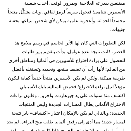
مقتنعين بقدراته العلاجية. وبمرور الوقت، أخذت شعبية
الأسبيرين تتنامى؛ فتحول سريعاً لرمز ثقافي، وبات يشكِّل منتجاً
مجسداً للحداثة، وأعجوبة علمية يمكن لأي شخص ابتياعها بحفنة
جنيهات.
لكن التطورات التي كان لها الأثر الحاسم في رسم ملامح هذا
العصر، كانت نتيجة عدة عوامل، بدأت بتقديم باير طلبات
للحصول على براءة اختراع للأسبيرين في ألمانيا ومناطق أخرى
من العالم؛ لأنها رأت أن تضبط منتجها وتحميه وتستغله بأفضل
طريقة ممكنة. ولكن لم يكن الأسبيرين منتجاً جديداً كفاية ليكون
مؤهلاً لنيل براءة الاختراع؛ فحمض الساليسيليك الأسيتيلي
اكتشف منذ سنوات على يد جيرهاردت وآخرين، وقانون براءات
الاختراع الألماني يطال المسارات الجديدة وليس المنتجات
الجديدة؛ وبالتالي لم يكن بالإمكان اعتبار «اكتشاف» باير نتيجة
لمسار جديد؛ مما أدى إلى رفض ألمانيا طلب منح البراءة. لم تجد
باير أمامها سوى الاتجاه نحو الخارج. فإذا كانت قد حُرمت براءة