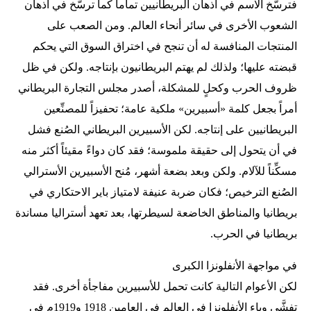
فترسَّخ الاسم في أذهان البريطانيين تماماً كما ترسَّخ في أذهان
الشعوب الأخرى في سائر أنحاء العالم. ومن الصعب على
المنتجات المنافسة له أن تنجح في اختراق السوق التي يحكم
قبضته عليها؛ ولذلك لم يهتم البريطانيون بإنتاجه. ولكن في ظل
ظروف الحرب وكحلٍ للمشكلة، أصدر مجلس التجارة البريطاني
أمراً بجعل كلمة «أسبيرين» ملكية عامة؛ تحفيزاً للمصنِّعين
البريطانيين على إنتاجه. لكن الأسبيرين البريطاني الصُنع فشل
في أن يتحول إلى حقيقة ملموسة؛ فقد كان دواءً مقيئاً أكثر منه
مسكِّناً للآلام. ولكن وبعد بضعة أشهر، مُنح الأسبيرين الأسترالي
الصُنع الترخيص؛ فكان ضربة عنيفة لامتياز باير الاحتكاري في
بريطانيا والمناطق الخاضعة لسيطرتها، بعد تعهد أستراليا مساندة
بريطانيا في الحرب.
في مواجهة الأنفلونزا الكبرى
لكن الأعوام التالية كانت تحمل للأسبيرين مفاجأة أخرى. فقد
تفشَّى وباء الأنفلونزا في العالم في العامين 1918 و1919م في