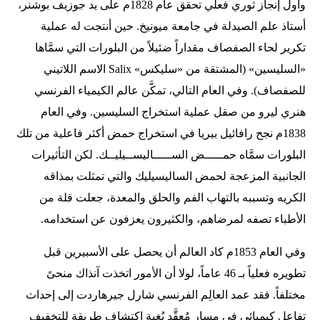
وأول إنجاز ثوري فعلي تحقق عام 1828م على يد جوزيف بوشنر،
أستاذ علم الصيدلة في جامعة ميونيخ. حين أنتجت له عملية
تكرير لحاء الصفصاف مقداراً ضئيلاً من البلورات التي سمَّاها
«السليسين» (المشتقة من «سليكس» Salix الاسم اللاتيني
للصفصاف). وفي العام التالي، تمكَّن عالم الكيمياء الفرنسي
هنري ليرو من صقل عملية استخراج السليسين. وفي العام
1838م نجح رافائيل بيريا في استخراج حمض أكثر فاعلية من تلك
البلورات سمَّاه حمـــــض الســـــاليســيليــك. لكن التأثيرات
الجانبية المزعجة لحمض الساليسيليك والتي تمثلت بمذاقه
الكريه وتسببه بالتهاب الفم والحلق والمعدة، جعلت قلة من
الأطباء تصفه لمرضاهم، والكثيرون يعزفون عن استخدامه.
وفي العام 1853م كاد العالم أن يحصل على الأسبيرين قبل
تطويره فعلياً بـ 46 عاماً، لولا أن الأمور اتخذت آنذاك منحىً
مختلفاً. فقد عمد العالِم الفرنسي شارل جيرهاردت إلى إحداث
تفاعل كيميائي في مسار مُعقَّد بُغية اكتشاف طريقة للتخفيف