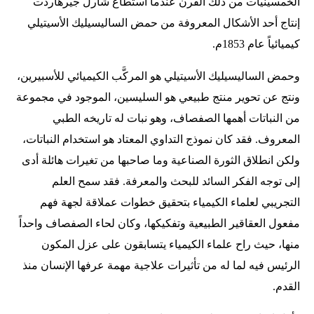
الخمسينيات من ذلك القرن عندما استطاع شارل جيرهاردت
إنتاج أحد الأشكال المعروفة من حمض الساليسيليك الأسيتيلي
كيميائياً عام 1853م.
وحمض الساليسيليك الأسيتيلي هو المركَّب الكيميائي للأسبيرين،
ونتج عن تحوير منتج طبيعي هو السليسين، الموجود في مجموعة
من النباتات أهمها الصفصاف، وهو نبات له تاريخه الطبي
المعروف. فقد كان نموذج التداوي المعتاد هو استخدام النباتات،
ولكن انطلاق الثورة الصناعية وما صاحبها من تغيرات هائلة أدى
إلى توجه الفكر السائد للبحث والمعرفة. فقد سمح العلم
التجريبي لعلماء الكيمياء بتحقيق خطوات عملاقة لجهة فهم
مفعول العقاقير الطبيعية وتفكيكها، وكان لحاء الصفصاف واحداً
منها، حيث راح علماء الكيمياء يتسابقون على عزل المكون
الرئيس فيه لما له من تأثيرات علاجية مهمة عرفها الإنسان منذ
القدم.