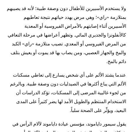
ولا يستخدم الأسبيرين للأطفال دون وصفة طبية؛ لأنه قد يصيبهم
بمتلازمة «راي»؛ وهي مرض يهدد حياتهم نتيجة تعاطيهم
الأسبيرين أثناء إصابتهم بالأمراض الفيروسية أو المعدية
كالأنفلونزا والجديري المائي. وتظهر أعراضها في مرحلة التعافي
من المرض الفيروسي أو المعدي. تصيب متلازمة «راي» الكبد
والمخ والجهاز العصبي، ومن يصاب بها قد يموت أو يعيش بتلف
دائم بالمخ.
عندما يشتد الألم على أي شخص يسارع إلى تعاطي مسكنات
الألم التي يباع أكثرها في الصيدليات دون وصفة طبية. وبالرغم
من لجوء غالبية المرضى إلى المسكنات، تؤكد الدراسات أن
الاستخدام المنتظم والطويل الأمد لها يضر كثيراً على المدى
البعيد، ويؤثِّر على الصحة سلباً.
يقول سيمور داياموند، مؤسس عيادة داياموند لآلام الرأس في