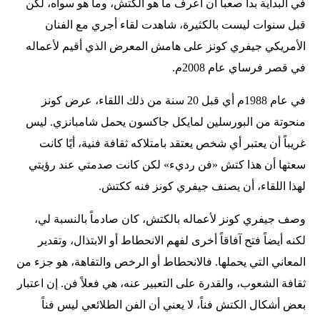
في البداية بدا صعباً أن أعرف ما هو الكتش، وما هو سواه، لكن
قبل سنوات ليست بالكثيرة، شاهدت لقاء أجري مع الفنان
الأمريكي جيفري كونز على هامش المعرض الذي أقيم لأعماله
في قصر فرساي عام 2008م.
في عام 1988م أي قبل 20 سنة من ذلك اللقاء، عرض كونز
منحوتة من البورسلين لمايكل جاكسون يحمل شامبانزي. ليس
غريباً أن يعتبر أي شخص يعتقد بامتلاكه ثقافة فنية، أيًا كانت
سعتها أن هذا كتش «فن رديء» لكن كانت صدمتي عند رؤيتي
لهذا اللقاء، أن يصنف جيفري كونز فنه ككتش.
وصف جيفري كونز لأعماله بالكتش، كان صادماً بالنسبة لي،
لكنه أيضاً فتح آفاقاً أخرى لفهم الانحطاط أو الابتذال، وتقدير
المعاني التي يحملها. فالانحطاط أو الرخص والتفاهة، هو جزء من
ثقافة الشعوب، والقدرة على التعبير عنه، هي فعلاً فن. إن اعتبار
بعض أشكال الكتش فناً، لا يعني أن الفن الطلائعي ليس فناً