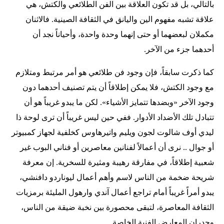
بالتالي، بل قد تكون العلاقة بين الفن الطلائعي والكتش، هي
علاقة تشبه مفهوم الين واليانق في الثقافة الصينية. فالاثنان
مكملان لبعضهما أو حتى إنهما وحدة واحدة، وأحياناً نجد أن
أحدهما جزء من الآخر.
كما ذكرت سابقاً، فإن وجود فن طلائعي هو أمر مرتبط ومتلازم
مع وجود الكتش، فلا يمكن إطلاقاً أن يتم تصنيف أحدهما دون
وجود الآخر «وبضدها تتمايز الأشياء». لكن ما يبدو غريباً هو أن
تتبادل تلك الأضداد الأدوار. ففي حين ليس غريباً أن ترى لوحة ذا
ليدي أوف شالوت لجون ويليم واتيرهاوس كخلفية لجهاز كمبيوتر
أو جوال .. نرى أن أعمالاً لفنانين معاصرين أو فناني البوب غير
شعبية إطلاقاً، في مفارقة رهيبة ومثيرة للسخرية. إن معرفة
شريحة ضخمة من الناس لاسم وأهم أعمال ليوناردو دافنشي،
يبدو أمراً غريباً أمام تراجع أعمال آندي وارهول المليئة برمزيات
الثقافة المعاصرة، لتبقى محصورة بين نخبة ضيقة من الناس،
وجدران المعارض الفنية الخاصة.