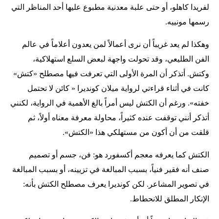
لفريدا كاهلو، أو حتى علبة معدنية مطبوع عليها أحد المناظر التي
رسمها مونييه.
وهكذا لم يعد غريباً أن نرى أعمالاً لمن يعدون أعلاماً في عالم
الفن الطليعي، وقد تحولت واجهة لبعض السلع استهلاكية،
وكتش. أتذكر أن المرة الأولى التي تعرفت فيها مصطلح «كتش»
كانت في أثناء قراءتي لرواية ميلان كونديرا « كائن لا تحتمل
خفته». ورغم أن الكتش ليس أمراً بالغ الأهمية في الرواية، لكنني
أتذكر أنني توقفت عنده كثيراً، محاولة معرفة معناه أولاً، ثم
قلقت من أن أكون من مستهلكي هذا «الكتش».
الكتش كما يعرفه معجم أكسفورد هو: فن، جسم أو تصميم
صنف أنه فقير فنياً، بسبب المبالغة في تزيينه، أو بسبب المبالغة
في تصوير المشاعر. لكن كونديرا يعرف مصطلح الكتش بأنه:
الإنكار المطلق للانحطاط.