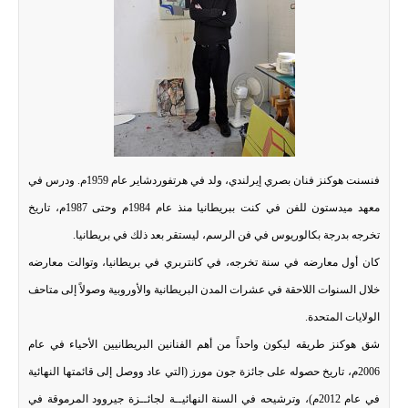
فنسنت هوكنز فنان بصري إيرلندي، ولد في هرتفوردشاير عام 1959م. ودرس في
معهد ميدستون للفن في كنت ببريطانيا منذ عام 1984م وحتى 1987م، تاريخ
تخرجه بدرجة بكالوريوس في فن الرسم، ليستقر بعد ذلك في بريطانيا.
كان أول معارضه في سنة تخرجه، في كانتربري في بريطانيا، وتوالت معارضه
خلال السنوات اللاحقة في عشرات المدن البريطانية والأوروبية وصولاً إلى متاحف
الولايات المتحدة.
شق هوكنز طريقه ليكون واحداً من أهم الفنانين البريطانيين الأحياء في عام
2006م، تاريخ حصوله على جائزة جون مورز (التي عاد ووصل إلى قائمتها النهائية
في عام 2012م)، وترشيحه في السنة النهائيــة لجائــزة جيروود المرموقة في