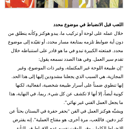
اللعب قبل الانضباط في موضوع محدد
خلال عمله على لوحة أو تركيب ما، يبدو هوكنز وكأنه ينطلق من
دون أية ضوابط تلزمه بمتابعة مسار محدد، أو تقيّده إلى موضوع
محدد. فمتعته الكبيرة تبدو في ما هو قادر على استنباطه خلال
تقدم سير العمل. وفي هذا الصدد نسمعه يقول:
“إن طبيعة اللوحة غير المكتملة، وغير ذات الموضوع، وغير
المجازية، هي السبب الذي يجعلنا مشدودين إليها إلى هذا الحد.
إنها تنطوي ضمناً على أسرار طبيعة شخصية، انفعالية، لكنها
كونية أيضاً، إلا أنها لا تكشف عن كل شيء. ربما، في النهاية، هذا
ما يجعل العمل الفني غير نهائي”.
ويشبِّه هوكنز العمل في الفن “بحفر حفرة في البستان بحثاً عن
كنز دفين. فاللعب، مرة أخرى، هو مفتاح العملية”. إنه يفترض
الانخراط الكامل، وفي الوقت نفسه عدم الإفراط في التأنق