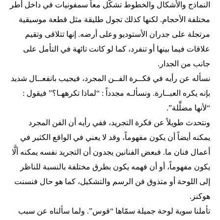
النماذج والأشكال والخطوط تشكّل معاً سمفونيات في داخل أطر
مختلفة الأحجام. لكنها كذلك تجول طليقة مثل قطعة موسيقية
مرتجلة على جدران الأستوديو وعلى أرضه. إنها تتلاقى وتقيم
علاقات فيما بينها أو تنفرد، كما لو كانت تائهة في التأمل على
جانب من الجدار.
نسأله عن رأيه في فكــرة الفــن المجرد، فيجيب بانفعــال شديد
بإنه يكره العبــارة. ونسألـه مجدداً : “لماذا تكرههـا؟” فيقول :
“لأنها مضلِّلة”.
ونتحدث طويلاً عن فكرة التجريد، ففي رأيه أن الفن المجرد
يمكنه أيضاً أن يكون مفهوماً، وقد لا يعني في الواقع الكثير في
أعمال فنان ما. فبعض الفنانين يجدون أن التجريد نفسه يمكنه ألَّا
يكون مفهوماً، أو أن فهمه يكون بطرق مختلفة بالنسبة للناظر
إلى اللوحة أو متذوق فن الرسم والتشكيل، كما هو حال فنسنت
هوكنز.
تأملنا سوية لوحة جميلة سمّاها “قوس”. ولما سألناه عن سبب