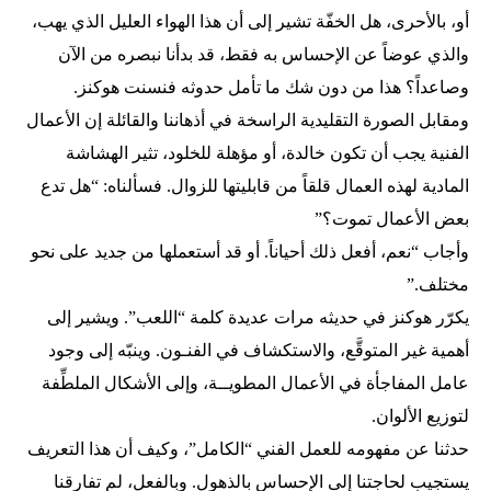
أو، بالأحرى، هل الخفّة تشير إلى أن هذا الهواء العليل الذي يهب،
والذي عوضاً عن الإحساس به فقط، قد بدأنا نبصره من الآن
وصاعداً؟ هذا من دون شك ما تأمل حدوثه فنسنت هوكنز.
ومقابل الصورة التقليدية الراسخة في أذهاننا والقائلة إن الأعمال
الفنية يجب أن تكون خالدة، أو مؤهلة للخلود، تثير الهشاشة
المادية لهذه العمال قلقاً من قابليتها للزوال. فسألناه: “هل تدع
بعض الأعمال تموت؟”
وأجاب “نعم، أفعل ذلك أحياناً. أو قد أستعملها من جديد على نحو
مختلف.”
يكرّر هوكنز في حديثه مرات عديدة كلمة “اللعب”. ويشير إلى
أهمية غير المتوقَّع، والاستكشاف في الفنـون. وينبّه إلى وجود
عامل المفاجأة في الأعمال المطويــة، وإلى الأشكال الملطِّفة
لتوزيع الألوان.
حدثنا عن مفهومه للعمل الفني “الكامل”، وكيف أن هذا التعريف
يستجيب لحاجتنا إلى الإحساس بالذهول. وبالفعل، لم تفارقنا