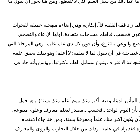
ما عدا ذلك من سبل العلم التي لا تنقطع، ومن هنا يجوز أن نقول ما
كلما زاد فقه الفقيه قلّ إنكاره، وهي إضاءة منهجية عميقة لفجوات
اعون فحسب، فالعلم مساحات متعددة، أولها الإدعاء والتضخم،
تواضع والوعي بالتنوع، وأن فوق كل ذي علم عليم، وهي المرحلة التي
ي غضاضة في أن يقول لما لا يعلمه: لا أعلم! وهو بذلك يحقق علمه،
 شجاعة الاعتراف بتنوع مسائل العلم وكثرتها، ويؤمن بأنه جاد في
لمأثور لدينا، وفيه: أكبر منك بيوم أعلم منك بسنة)، وهو قول
أن اليوم الواحد ـ فحسب ـ مصدر لتعلم معارف وعلوم متنوعة،
 يكون أكبر منك علماً ومعرفةً بسنة، ومن هنا جاء الاهتمام
ره فقد زاد في علمه، وذلك من خلال التجارب والرؤى والمعارف