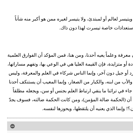
يتيسر لعالم أو لمبتدئ، ولا يتيسر لغيره ممن هو أكبر منه شأناً
واستعدادات خاصة تيسرت لهذا دون ذاك.
عرفة وعلماً يعيه أحدنا، ومن هنا، فمن المؤكد أن الفوارق العلمية
ة أو متزايدة، فإن القيمة العليا هي في الوعي بها، وتفهم مساراتها،
فرد أو جيل دون آخر، وإنما الناس شركاء في العلم والمعرفة، وليس
 والأب من ابنه، والكبار من الصغار، وإنما المعيب أن يستنكف أحدنا
اء في تراثنا ما ينفي ارتباط العلم بجنس أو سن، ويجعله مطلقاً
ن (الحكمة ضالة المؤمن)، ومن كانت الحكمة ضالته، فسوف يجدّ
؟! وإنما الذي يعنيه أن يلتقطها، ويحوزها لنفسه.