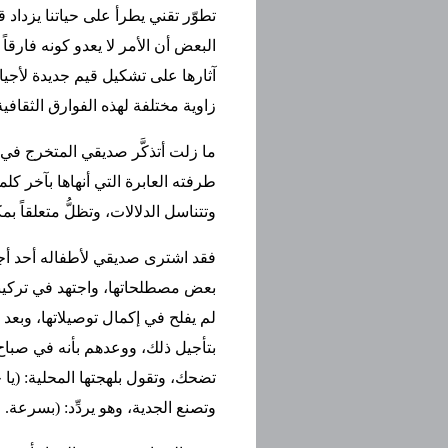
تطوّر تقني يطرأ على حياتنا يزداد 
البعض أن الأمر لا يعدو كونه فارقاً ع
آثارها على تشكيل قيم جديدة لأجيا
زاوية مختلفة لهذه الفوارق الثقافية
ما زلت أتذكَّر صديقي المتخرج ف
طرفته العابرة التي أنهاها بآخر كلم
وتتناسل الدلالات، وتظلُّ متعلقاً 
فقد اشترى صديقي لأطفاله أحد أجهز
بعض مصطلحاتها، واجتهد في تركيب
لم يفلح في إكمال توصيلاتها، وبعد
بتأجيل ذلك، ووعدهم بأنه في صباح
تضحك، وتقول بلهجتها المحلية: (يا 
وتصنع الجدية، وهو يردِّد: (بسرعة.