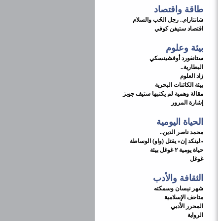
طاقة واقتصاد
شانتارام.. رجل الحُب والسلام
اقتصاد ستيفن كوفي
بيئة وعلوم
ستانفورد أوفشينسكي
البطارية..
زاد العلوم
بيئة الكائنات البحرية
مقالة وهمية لم يكتبها ستيف جوبز
إشارة المرور
الحياة اليومية
محمد ناصر الدين..
«لينكد إن» يقتل (واو) الوساطة
حياة يومية ٢ غوغل بيئة
غوغل
الثقافة والأدب
شهر نيسان وسمكته
متاحف الإسلامية
المحرر الأدبي
الرواية