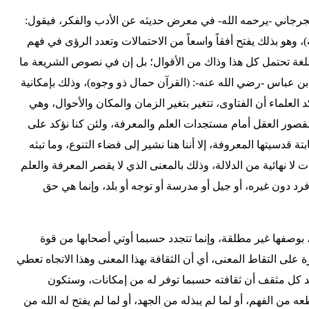
ي الجرجاني -يرحمه الله- في معرض حديثه عن الأدب والفكر، فيقول:
، وهو بذلك يفتح أفقاً واسعاً من الاحتمالات وتعدد الرؤى في فهم
اللغة تحتمل كل هذا وذاك من الأقوال؛ بل إن في نصوص الشريعة ما
 ابن عباس -رضي الله عنه-: (القرآن حمال ذو وجوه)، وذلك بإمكانية
 العلماء أن الفتاوى، تتغير بتغير الزمان والمكان والأحوال، وهي
صور العقل أمام مستجدات العلم والمعرفة، ولئن كنا نؤكد على
 قدسيتها المعروفة، إلا أننا هنا نشير إلى فضاء التنوع، وما تبثه
 لا نهائية من الدلالة، وذلك بالمعنى الذي لا يقصر المعرفة والعلم
رد دون غيره، أو جيل أو مدرسة أو توجه أو بلد، وإنما هي حق
، بوصفها غير مطلقة، وإنما تتجدد حسبما أوتي أصحابها من قوة
 على التقاط المعنى، أي أن الثقافة بهذا المعنى وهذا الاتجاه تعطي
 كل مثقف أن ثقافته حسبما توفر له من إمكانات، وستكون
ه من الفهم، أو لما لم يبذله من الجهد، أو لما لم يفتح له الله من