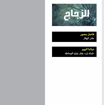
فاصل مصور
عادل الهلال
حياتنا اليوم
«لينكد إن» يقتل (واو) الوساطة