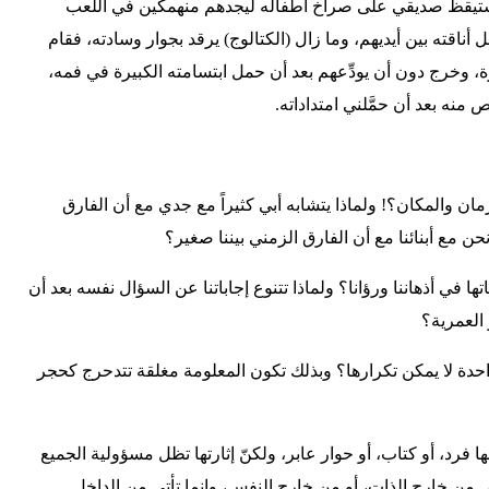
يستيقظ صديقي على صراخ أطفاله ليجدهم منهمكين في اللعب
ل أناقته بين أيديهم، وما زال (الكتالوج) يرقد بجوار وسادته، فقام
رة، وخرج دون أن يودِّعهم بعد أن حمل ابتسامته الكبيرة في فمه،
 منه بعد أن حمَّلني امتداداته.
مان والمكان؟! ولماذا يتشابه أبي كثيراً مع جدي مع أن الفارق
حن مع أبنائنا مع أن الفارق الزمني بيننا صغير؟
تها في أذهاننا ورؤانا؟ ولماذا تتنوع إجاباتنا عن السؤال نفسه بعد أن
و العمرية؟
 واحدة لا يمكن تكرارها؟ وبذلك تكون المعلومة مغلقة تتدحرج كحجر
فرد، أو كتاب، أو حوار عابر، ولكنّ إثارتها تظل مسؤولية الجميع
 من خارج الذات، أو من خارج النفس، وإنما تأتي من الداخل