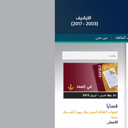
 القافلة
من نحن
قضايا
فجوات الثقافة أصغر منك بيوم أعلم منك
بسنة
الانتحار..