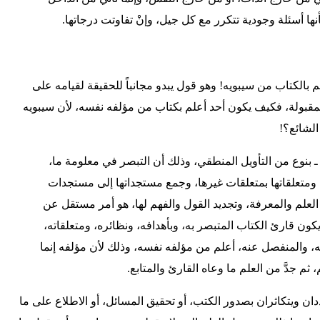
ها أسئلة وجودية تتكرر مع كل جيل، وإنْ تفاوتت درجاتها.
 بالكتاب من سيبويه! وهو قول يبدو مجانباً للحقيقة لقيامه على
ر المقبولة، فكيف يكون أحد أعلم بكتاب من مؤلفه نفسه، لأن سيبويه
الشائع؟!
حت ـ بنوع من التأويل المنطقي، وذلك أن التبصر في معلومة ما،
 ومتعلقاتها بمتعلقات غيرها، وجمع مستجداتها إلى مستجدات
لعلم والمعرفة، وتجديد القول والفهم لها، هو أمر مستقل عن
كون قارئ الكتاب المتبصر به، وبأهدافه، ونظائره، ومتعلقاته،
، والمنفصل عنه، أعلم من مؤلفه نفسه، وذلك لأن مؤلفه إنما
، ثم جدَّ من العلم ما وعاه القارئ والمتابع.
دان ويتكاثران بصدور الكتب، أو تحقيق المسائل، أو الاطلاع على ما