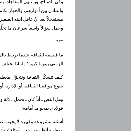
وفي الصباح، وبمنتهى المفاجأة، 
والتبادل بين أدوارهم، والجهاز بكام
مستعجلاً بعد أنْ غافل ابنته الصغي
وحمل سؤالاً واسعاً سرعان ما تخلَّص
***
ما فلسفة الثقافة عندما ترتبط بالز
الزمني بينهما كبير؟ ولماذا نختلف ن
كيف تتشكَّل الثقافة وتتحوَّل معطيا
تتنوع مواقعنا الثقافية أو الإدارية أ
وهل النص ـ أياً كان ـ يحمل دلالة
فولاذي يمحو ما أمامه!
أسئلة مشروعة وكبيرة لا يجيب عنها 
ومطمع أنظارهم، فهي أسئلة لا تأتي