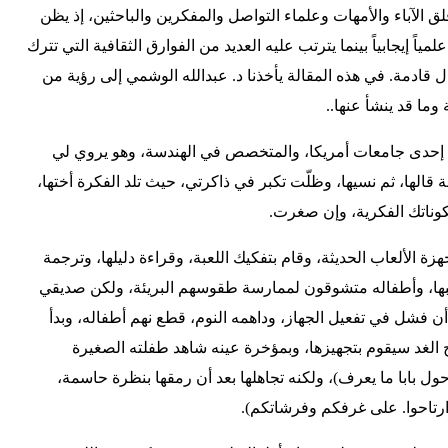
قلق الآباء والأمهات وعلماء التواصل والمفكرين والباحثين، إذ يظن
لمياً إيجابياً بينما يترتب عليه العديد من الفوارق الثقافية التي تترك
ل قادمة. في هذه المقالة يأخذنا د. عبدالله الوشمي إلى رؤية من
 وما قد ينشأ عنها..
ي إحدى جامعات أمريكا، والمتخصص في الهندسة، وهو يروي لي
ة قالها، ثم نسيها، وظلّت تكبر في ذاكرتي، حيث تلد الفكرة أختها،
بمكوناتك الفكرية، وإن صغرت.
ة الألعاب الحديثة، وقام بتفكيك اللعبة، وقراءة دليلها، وترجمة
ها، وأطفاله متشوقون لممارسة طقوسهم البريئة، ولكن صديقي
 أن فشل في تفعيل الجهاز، وداهمه النوم، قطع نهم أطفاله، وبدأ
 الغد سيقوم بتجهيزها، وبمؤخرة عينه شاهد طفلته الصغيرة
حول بابا ما يعرف)، ولكنه تجاهلها بعد أن رمقها بنظرة حاسمة،
 ارتاحوا. على غرفكم وفرشاتكم).