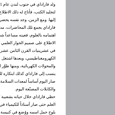
لتجليد الكتب، فأتاح له ذلك الاطل
إليها. ومع الزمن، وجد نفسه يحضر 
فاراداي بجمع تلك المحاضرات، مدوّن
اهتمامه بالعلوم، فعينه مساعداً ش
الاطلاع على صميم الحوار العلمي ف
في عشرينيات القرن الثامن عشر، نش
الكهرومغناطيسي، وبعدها اشتغل 
والمحولات الكهربائية، ومنها طوَّر اب
ينسب إلى فاراداي كذلك ابتكاره لل
صار اليوم أساساً لمعدات السلامة 
والكابلات المصنّعة اليوم.
حظي فاراداي خلال حياته بشعبية كبي
بلوح حمل اسمه ووُضع في كنيسة (و