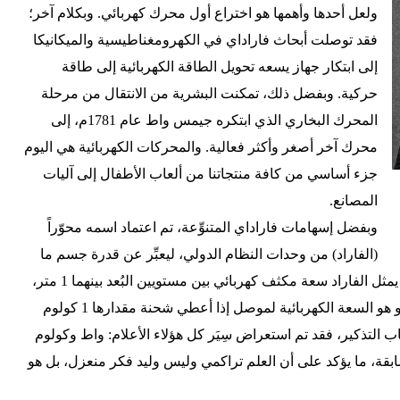
ولعل أحدها وأهمها هو اختراع أول محرك كهربائي. وبكلام آخر؛
فقد توصلت أبحاث فاراداي في الكهرومغناطيسية والميكانيكا
إلى ابتكار جهاز يسعه تحويل الطاقة الكهربائية إلى طاقة
حركية. وبفضل ذلك، تمكنت البشرية من الانتقال من مرحلة
المحرك البخاري الذي ابتكره جيمس واط عام 1781م، إلى
محرك آخر أصغر وأكثر فعالية. والمحركات الكهربائية هي اليوم
جزء أساسي من كافة منتجاتنا من ألعاب الأطفال إلى آليات
المصانع.
وبفضل إسهامات فاراداي المتنوِّعة، تم اعتماد اسمه محوّراً
(الفاراد) من وحدات النظام الدولي، ليعبِّر عن قدرة جسم ما
على خزن شحنة كهربائية. وعلمياً، يمثل الفاراد سعة مكثف كهربائي بين مستويين البُعد بينهما 1 متر،
وفرق الجهد بين طرفيه 1 فولت، أو هو السعة الكهربائية لموصل إذا أعطي شحنة مقدارها 1 كولوم
ار 1 فولت. ومن باب التذكير، فقد تم استعراض سِيَر كل هؤلاء الأعلام: واط وكولوم
ابقة، ما يؤكد على أن العلم تراكمي وليس وليد فكر منعزل، بل هو