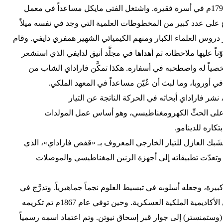
ولد فاراداي في جنوب لندن عام 1791م في أسرة فقيرة. واشتغل الفتى مايكل مساعداً في معمل
اع على عدد كبير من المخطوطات العلمية التي وجد في نفسه ميلاً
دروس العلماء الكبار ومنهم الكيميائي الشهير همفري دايفي. وقام
اً عليها ملاحظاته ثم أهداها في مجلَّد أنيق لدايفي الذي استشعر
خصياً له واصطحبه في أسفاره. هكذا تمكَّن فاراداي الشاب من
ي أوروبا، وما لبث أن عُيّن مساعداً في المعهد الملكي.
ر فاراداي أبحاثه في الحركة الناتجة عن التيار
على الحثِّ الكهرومغناطيسي، وهو أساس عمل المولدات
تكاره للدينامو.
شَبك العازل للتيار الخارجي المعروف بـ «قفص فاراداي»، الذي
وتعدّت تطبيقاته إلى أجهزة الرنين المغناطيسي والموصلات
رة، وجعله أسلوبه في تبسيط العلوم نجماً جماهيرياً. وتدرَّج في
العلم حتى صار أستاذاً للكيمياء في الأكاديمية الملكية العسكرية. وحين توفي عام 1867م تم تكريمه
ستمنستر) إلى جوار قبر إسحاق نيوتن. وتم اعتماد اسمه رسمياً