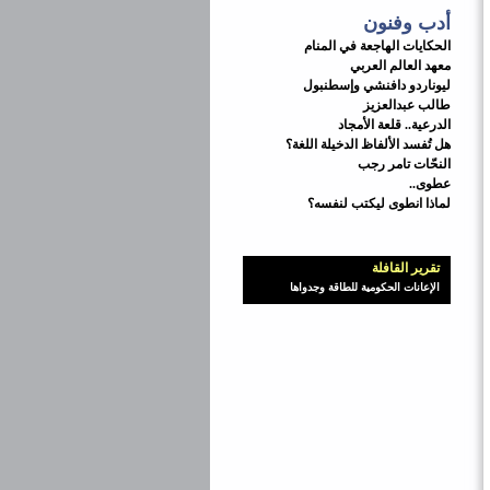
أدب وفنون
الحكايات الهاجعة في المنام
معهد العالم العربي
ليوناردو دافنشي وإسطنبول
طالب عبدالعزيز
الدرعية.. قلعة الأمجاد
هل تُفسد الألفاظ الدخيلة اللغة؟
النحّات تامر رجب
عطوى..
لماذا انطوى ليكتب لنفسه؟
تقرير القافلة
الإعانات الحكومية للطاقة وجدواها