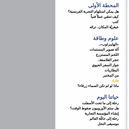
المحطة الأولى
هل يمكن استلهام التجربة الفرنسية؟
كيف تنتقي عملاً فنياً
كتب
عبقريّة المكان.. تراثه
علوم وطاقة
«الهايبرلوب»..
آلة تصوير المستندات
اللحم المستزرع
حجر الفلاسفة..
جواز السفر الحيوي
البطاريات
من المختبر
فاراد
ماذا لو لم تكن السماء زرقاء؟
حياتنا اليوم
رحلة إلى ما تحت الأسفلت
هل سئم الأوروبيون ضغوط الوقت؟
إنشاء المؤسسة التجارية
رحلة إلى حافّة العالم
موسيقى النحل