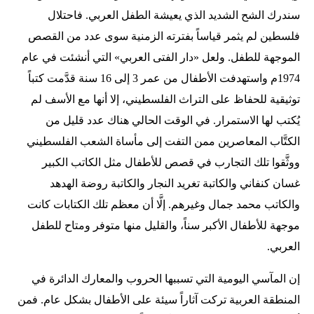
سندرك الشح الشديد الذي يعيشة الطفل العربي. فاحتلال
فلسطين لم يثمر قياساً بفترته الزمنية سوى عدد من القصص
الموجهة للطفل. ولعل «دار الفتى العربي» التي أنشئت في عام
1974م واستهدفت الأطفال من عمر 3 إلى 16 سنة قدَّمت كتباً
توثيقية للحفاظ على التراث الفلسطيني، إلا أنها مع الأسف لم
يُكتب لها الاستمرار. في الوقت الحالي هناك عدد قليل من
الكتَّاب المعاصرين ممن التفت إلى مأساة الشعب الفلسطيني
ووثَّقوا تلك التجارب في قصص للأطفال مثل الكاتب الكبير
غسان كنفاني والكاتبة تغريد النجار والكاتبة روضة الهدهد
والكاتب محمد جمال وغيرهم. إلَّا أن معظم تلك الكتابات كانت
موجهة للأطفال الأكبر سناً، والقليل منها متوفر ومتاح للطفل
العربي.
إن المآسي اليومية التي تسببها الحروب والمعارك الدائرة في
المنطقة العربية تركت آثاراً سيئة على الأطفال بشكل عام. فمن