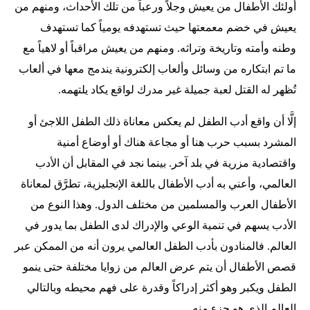
أولئك الأطفال من يعيش وجلاً ورعباً من تلك الأحداث، ومنهم من
يعيش في خضم معمعتها حيث تستهدفه يومياً كما تستهدف
وطنه وأمته وتاريخة وتراثه. ومنهم من يعيش مراقباً أو لاهياً مع
ما تم ابتكاره من وسائل وألعاب إلكترونية يندمج معها في ألعاب
تُظهر له القتل لعبة جميلة غير مدرك لواقع يكاد يلتهمه.
إلَّا أن واقع أدب الطفل لم يعكس معاناة ذلك الطفل اللاجئ أو
المشرد بسبب حرب هنا أو مجاعة هناك أو أوضاع أمنية
واقتصادية مزرية في بلد آخر. بينما نجد في المقابل أن الأدب
العالمي، وأعني به أدب الأطفال باللغة الإنجليزية، تطرَّق لمعاناة
الأطفال العرب والمسلمين من مختلف الدول. وهذا النوع من
الأدب يسهم في تنمية الوعي والإدراك لدى الطفل بما يدور في
العالم. فالمنادون بأدب الطفل العالمي يرون أنه من الممكن عبر
قصص الأطفال أن يتم عرض العالم من زوايا مختلفة حتى ينمو
الطفل ويكبر وهو أكثر إدراكاً وقدرة على فهم محيطه وبالتالي
العالم الذي هو جزء منه.