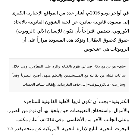
في أواخر يونيو 2016م، أشار عدد من المواقع الإخبارية الكبرى
إلى مسودة قانونية صادرة عن لجنة الشؤون القانونية بالاتحاد
الأوروبي، تتضمن اقتراحاً بأن تكون للإنسان الآلي (الروبوت)
حقوق كحقوق العمّال! وتؤكد هذه المسودة مراراً على أن
الروبوتات هي «شخوص
«تاي» هو برنامج ذكاء صناعي يقوم بالكتابة والرد على المغرِّدين. وفي خلال
ساعات قليلة من تفاعله مع المستخدمين والتعلم منهم، أصبح عنصرياً وقحاً
وسارعت «مايكروسوفت» إلى حذف التغريدات، وإيقاف نشاط الحساب
إلكترونية» يجب أن تكون لديها الأهلية القانونية للمتاجرة
بالأموال، واستحقاق التعويضات حين يلحق بها أي نوع من الضرر.
وعلى الجانب الآخر من الأطلسي، وفي 2014م، أعلن مكتب
البحوث البحرية التابع لإدارة البحرية الأمريكية عن منحة بقدر 7.5