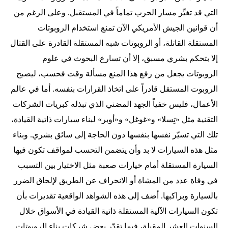
التي قد تغيِّر مسار الحرب تماماً في المستقبل. وعلى الرغم من
أن قوانين الجيش الأمريكي الآن تمنع استخدام الروبوتات
المستقلة القاتلة، أو الروبوتات شبه المستقلة القادرة على القتال
إلا بتحكم بشري مسبق، إلا أن تسارع البحوث في علوم
الروبوتات يجعل من رفع هذا المنع مسألة وقت فحسب، ليصبح
الروبوت المستقل قادراً على اتخاذ القرارات بنفسه. أما في عالم
الأعمال، فليس خفياً الجهد المضني الذي تبذله كبريات الشركات
التقنية مثل «تِسلا» و«غوغل» و«أوبر» لبناء سيارات ذاتية القيادة،
تلك التي تسيّر نفسها بنفسها دون الحاجة إلى سائق بشري. وبناء
مثل هذه السيارات لا بد وأن يتضمن التحسب لمواقف تكون فيها
السيارة المستقلة أمام خيارات صعبة مثل الاختيار بين التسبب
في وفاة عدد من المشاة أو الانحراف عن الطريق لإلحاق الضرر
بالسيارة وبراكبها. أضف إلى هذه الشواهد الواقعية تقديرات بأن
تكون السيارات الآلية المستقلة ذاتية القيادة في الأسواق خلال
السنوات العشر المقبلة، فيما تقدّر بعض شركات بناء الروبوتات