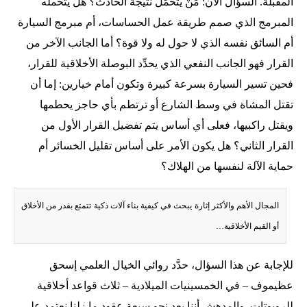
المقبلة. السؤال الآن: مَنْ يتحمَّل نتيجة الحادث؟ هل يتحمله
المبرمج الذي صمم طريقة عمل الحساسات، أم مبرمج السيارة
أم السائق نفسه الذي لا حول له ولا قوة؟ أما الجانب الآخر من
القرار فهو الجانب النفعي الذي يحدِّد البوصلة الأخلاقية للقرار،
فحين تسير السيارة بسرعة كبيرة وتكون أمام خيارين: إما أن
تقتل المشاة في وسط الشارع أو ترتطم بأي حاجز يحطمها
ويقتل راكبيها، فعلى أي أساس يتم تفضيل القرار الأول من
القرار الثاني؟ هل يكون الأمر على أساس تقليل الخسائر أم
حماية الآلة لنفسها من الهلاك؟
المجال الأهم والأكثر إثارة يبحث في كيفية بناء آلات ذكية تتمتع بقدر من الأخلاق
أو القيم الأخلاقية…
للإجابة عن هذا السؤال، حدَّد روائي الخيال العلمي إسحق
عظيموف – في الخمسينيات الميلادية – ثلاث قواعد أخلاقية
للروبوتات. والمدهش أننا بعد نحو سبعة عقود ما زلنا نعتمد على