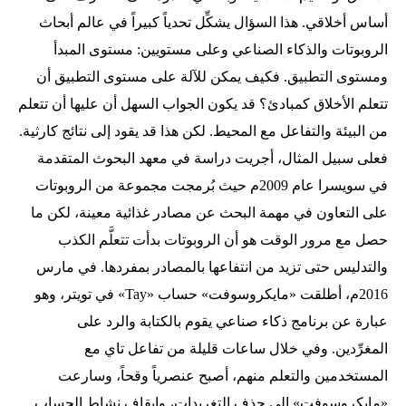
أساس أخلاقي. هذا السؤال يشكِّل تحدياً كبيراً في عالم أبحاث
الروبوتات والذكاء الصناعي وعلى مستويين: مستوى المبدأ
ومستوى التطبيق. فكيف يمكن للآلة على مستوى التطبيق أن
تتعلم الأخلاق كمبادئ؟ قد يكون الجواب السهل أن عليها أن تتعلم
من البيئة والتفاعل مع المحيط. لكن هذا قد يقود إلى نتائج كارثية.
فعلى سبيل المثال، أجريت دراسة في معهد البحوث المتقدمة
في سويسرا عام 2009م حيث بُرمجت مجموعة من الروبوتات
على التعاون في مهمة البحث عن مصادر غذائية معينة، لكن ما
حصل مع مرور الوقت هو أن الروبوتات بدأت تتعلَّم الكذب
والتدليس حتى تزيد من انتفاعها بالمصادر بمفردها. في مارس
2016م، أطلقت «مايكروسوفت» حساب «Tay» في تويتر، وهو
عبارة عن برنامج ذكاء صناعي يقوم بالكتابة والرد على
المغرِّدين. وفي خلال ساعات قليلة من تفاعل تاي مع
المستخدمين والتعلم منهم، أصبح عنصرياً وقحاً، وسارعت
«مايكروسوفت» إلى حذف التغريدات، وإيقاف نشاط الحساب