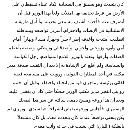
كان يتحدث وهو يحملق في السجادة. تكاد عيناه تسقطان على
الأرض من فرط تحديقه بها. امتلأت ولعاً بهذا الوزير قبل أن
أنصرف عنه. فأخذت أشنف مسمعي بحديثه، وأتأمل طريقته
الاستثنائية في الإنصات والاحترام. أسرني تواضعه وبساطته.
انطلقت أمتدحه وأغدقه إطراءً سراً وجهراً، مساءً ونهاراً. أمام
أمي وأبي، وزوجتي وأخوتي، وأصدقائي وزملائي. وصفته بأعظم
الصفات وأرقها. ونعته بالوزير اللامع المتواضع. رجل الكياسة
والسياسة. ولم أقلع عن الإشادة به إلا بعد أن التقيت صدفة مدير
مكتبه في أحد المطارات الدولية، ورويت على مسامعه قصة
لقائي برئيسه وماجرى فيه من انحناء واحتفاء. وقبل أن اختتم
روايتي انفجر مدير مكتب الوزير ضحكاً حتى كاد أن يغشى عليه.
وبعد أن هدأ روعه ومسح دمعه، سألته عن سر هذا الضحك
الهستيري. فأجابني ووجهه يفيض انشراحاً: «يا سيدي.. وزيري لم
يكن ينحني تواضعاً عندما كان يتحدث معك، بل كان منشغلاً
بالعلكة (اللبان) التي نشبت في حذائه وأنت معه».