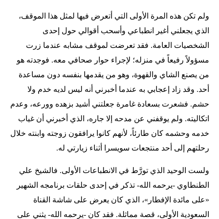
ولم تكن هذه المرة الأولى التي أتعرض فيها لمثل هذا الموقف،
الذي يجعلني أغير انطباعي وأسحب أقوالي حول إحدى
الشخصيات العامة. فقد تعرضت لموقف مشابه عندما زرت
مسؤولاً رفيعاً في منزله؛ لإجراء حوار صحافي معه. فوجدته هو
من يصنع الشاي والقهوة، وهو من يقدمها بنفسه دون مساعدة
أحد. وقد زاد إعجابي به عندما أخبرني أنه ليس لديه خدم ولا
حشم. فشعرت بسعادة غامرة جعلتني أشيد بزهده وورعه، وعدم
اتكاليته. ولم يوقفني عن مدحه إلا جاره، الذي أخبرني أن غياب
خدمه وحشمه كان طارئاً، لأنهم كانوا يرافقون زوجته وابنته خلال
رحلتهم إلى أحد منتجعات سويسرا أثناء زيارتي له.
ولست الوحيد الذي تورَّط في الانطباعات الأولى. فالشيخ علي
الطنطاوي -يرحمه الله- تذكر في إحدى حلقات برنامجه الشهير
«على مائدة الإفطار»، الذي كان يعرض على شاشة القناة
السعودية الأولى، قصة مماثلة. فقد كان -يرحمه الله- يثني على