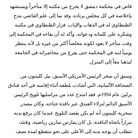
قاض في محكمة دمشق لا يخرج من مكتبه إلا متأخراً ويستشهد
بإخلاصه في كل مجلس يرتاده. وقد نما إلى علم القاضي مدح
الطنطاوي له في الذهاب والإياب. فزار الطنطاوي في مكتبه
وشكره على كلماته ودعواته، وأكد له أن بقاءه في المحكمة إلى
وقت متأخر لا يعود لكونه مخلصاً أكثر من غيره بل لأنه ينتظر
يومياً ابنه في المحكمة حتى يفرغ من محاضراته في الجامعة
ليذهبا معاً إلى المنزل.
وسبق أن سخر الرئيس الأمريكي الأسبق، بيل كلينتون من
الصحافة الألمانية، التي أشادت بلطفه أثناء إقامته في أحد فنادق
برلين عام 1994م. فقد امتدح عدد من مراسليها تلويح الرئيس
الأسبق الدائم لنزلاء الفندق عبر نافذة جناحه. وكان مصدر
سخرية كلينتون أنه لم يكن يقصد التلويح عندما كان يرفع يديه
مراراً باتجاه النافذة، بل كان يمارس تمارين رياضية، وقتئذ،
تتطلب أن يوجه يديه إلى الأعلى على نحو متقطع لمدة نصف