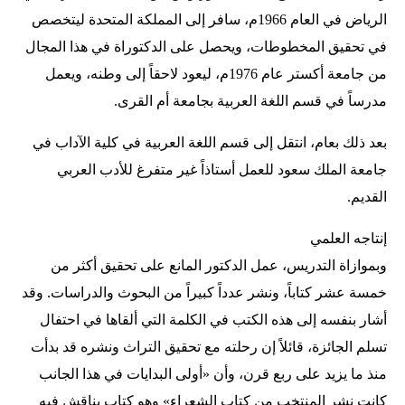
الرياض في العام 1966م، سافر إلى المملكة المتحدة ليتخصص
في تحقيق المخطوطات، ويحصل على الدكتوراة في هذا المجال
من جامعة أكستر عام 1976م، ليعود لاحقاً إلى وطنه، ويعمل
مدرساً في قسم اللغة العربية بجامعة أم القرى.
بعد ذلك بعام، انتقل إلى قسم اللغة العربية في كلية الآداب في
جامعة الملك سعود للعمل أستاذاً غير متفرغ للأدب العربي
القديم.
إنتاجه العلمي
وبموازاة التدريس، عمل الدكتور المانع على تحقيق أكثر من
خمسة عشر كتاباً، ونشر عدداً كبيراً من البحوث والدراسات. وقد
أشار بنفسه إلى هذه الكتب في الكلمة التي ألقاها في احتفال
تسلم الجائزة، قائلاً إن رحلته مع تحقيق التراث ونشره قد بدأت
منذ ما يزيد على ربع قرن، وأن «أولى البدايات في هذا الجانب
كانت نشر المنتخب من كتاب الشعراء» وهو كتاب يناقش فيه