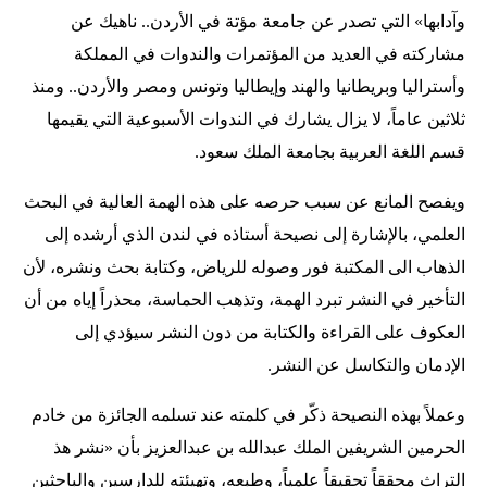
وآدابها» التي تصدر عن جامعة مؤتة في الأردن.. ناهيك عن
مشاركته في العديد من المؤتمرات والندوات في المملكة
وأستراليا وبريطانيا والهند وإيطاليا وتونس ومصر والأردن.. ومنذ
ثلاثين عاماً، لا يزال يشارك في الندوات الأسبوعية التي يقيمها
قسم اللغة العربية بجامعة الملك سعود.
ويفصح المانع عن سبب حرصه على هذه الهمة العالية في البحث
العلمي، بالإشارة إلى نصيحة أستاذه في لندن الذي أرشده إلى
الذهاب الى المكتبة فور وصوله للرياض، وكتابة بحث ونشره، لأن
التأخير في النشر تبرد الهمة، وتذهب الحماسة، محذراً إياه من أن
العكوف على القراءة والكتابة من دون النشر سيؤدي إلى
الإدمان والتكاسل عن النشر.
وعملاً بهذه النصيحة ذكّر في كلمته عند تسلمه الجائزة من خادم
الحرمين الشريفين الملك عبدالله بن عبدالعزيز بأن «نشر هذ
التراث محققاً تحقيقاً علمياً، وطبعه، وتهيئته للدارسين والباحثين