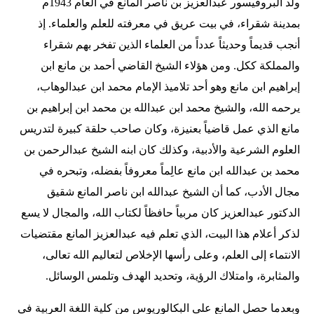
ولد البروفيسور عبدالعزيز بن ناصر المانع في العام 1943م
بمدينة شقراء، في بيت عريق في معرفته للعلم والعلماء. إذ
أنجب قديماً وحديثاً عدداً من العلماء الذين تفخر بهم شقراء
والمملكة ككل. ومن هؤلاء الشيخ القاضي أحمد بن مانع ابن
إبراهيم ابن مانع وهو أحد تلاميذ الإمام محمد ابن عبدالوهاب،
يرحمه الله، والشيخ محمد ابن عبدالله بن محمد ابن إبراهيم بن
مانع الذي عمل قاضياً بعنيزة، وكان صاحب حلقة كبيرة لتدريس
العلوم الشرعية والأدبية، وكذلك كان ابنه الشيخ عبدالرحمن بن
محمد بن عبدالله ابن مانع عالِماً معروفاً بفضله، وتبحره في
مجال الأدب، كما أن الشيخ عبدالله ابن ناصر المانع شقيق
الدكتور عبدالعزيز كان مربياً حافظاً لكتاب الله، والمجال لا يسع
لذكر أعلام هذا البيت، الذي تعلم فيه عبدالعزيز المانع مقتضيات
الانتماء إلى العلم، وعلى رأسها الإخلاص لتعاليم الله تعالى،
والمثابرة، وامتلاك الرؤية، وتحديد الهدف وتلمس الوسائل.
وبعدما حصل المانع على البكالوريوس من كلية اللغة العربية في