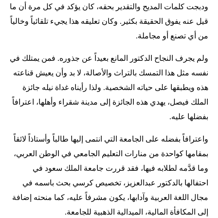
ودبجت كلمات المديح والتقدير بحقه، كان يؤكد في كل مرة أن ما
قيل عنه يفوق الحقيقة بكثير. وكان تعليقه هذا يجيء تلقائياً وخالياً
من أي تصنع أو مجاملة.
ولم يجرف النجاح الدكتور المانع بعيداً عن جذوره. فمن يمتلك في
نفسه مثل هذا التمسك بالتراث والأصالة، لا بد وأن يعيش قناعته
هذه ويطبقها على حياته الشخصية. ولذا رأيناه غداة نيله جائزة
الملك فيصل، يهدي هذه الجائزة إلى مدينة شقراء وأهلها، اعترافاً
بفضلها عليه.
واعترافاً بفضله على الجامعة التي انتمى إليها طالباً وأستاذاً لائقاً
بمقامها كواحدة من منارات التعليم الجامعي في الوطن العربي،
وما قدَّمه لطلابه فيها، فقد قررت جامعة الملك سعود في
احتفالها بالدكتور عبدالعزيز، تخصيص كرسي بحث باسمه في
مجال اللغة العربية وآدابها، يكون مشرفاً عليه، كما منحته إضافة
إلى المكافأة المالية، الميدالية الذهبية للجامعة.