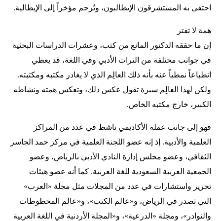
احتفى به المستشرقون الإيطاليون، وتُرجم مؤخراً إلى الإيطالية.
همة لا تفتر
إن ما حققه الدكتور المانع من كتب، وعشرات الدراسات البحثية
في جوانب مختلفة من التراث الأدبي وفي اللغة، قد يعطي
انطباعاً نمطياً عنه بأنه ذلك العالِم الذي لا يغادر مكتبه ومكتبته.
ولكن لهذا العالِم سيرة تقول عكس ذلك، وتعكس همته ونشاطه
الكبير، خارج مكتبه الخاص.
فهو إلى جانب عمله الأكاديمي ناشط في عدد من المراكز
العلمية والأدبية. إذ إنه عضو اللجنة العلمية في مركز حمد الجاسر
الثقافي، وعضو مجلس إدارة النادي الأدبي بالرياض، وعضو
الجمعية العربية السعودية للغة العربية. كما أنه عضو هيئات
تحرير واستشارات في عدد من المجلات مثل مجلة «العرب»
التي تصدر في الرياض، و«عالم الكتب»، و«عالم المخطوطات
والنوادر»، ومجلة «الدرعية»، و«المجلة الأردنية في اللغة العربية