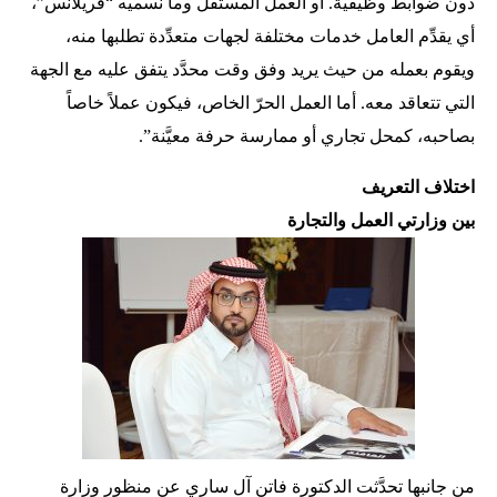
دون ضوابط وظيفية. أو العمل المستقل وما نسميه “فريلانس”،
أي يقدِّم العامل خدمات مختلفة لجهات متعدِّدة تطلبها منه،
ويقوم بعمله من حيث يريد وفق وقت محدَّد يتفق عليه مع الجهة
التي تتعاقد معه. أما العمل الحرّ الخاص، فيكون عملاً خاصاً
بصاحبه، كمحل تجاري أو ممارسة حرفة معيَّنة”.
اختلاف التعريف
بين وزارتي العمل والتجارة
من جانبها تحدَّثت الدكتورة فاتن آل ساري عن منظور وزارة