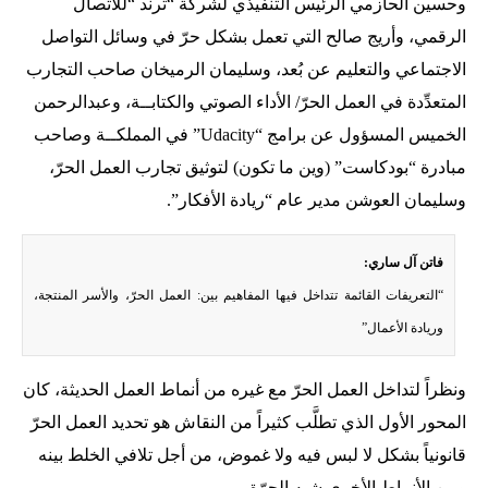
وحسين الحازمي الرئيس التنفيذي لشركة “ترند “للاتصال
الرقمي، وأريج صالح التي تعمل بشكل حرّ في وسائل التواصل
الاجتماعي والتعليم عن بُعد، وسليمان الرميخان صاحب التجارب
المتعدِّدة في العمل الحرّ/ الأداء الصوتي والكتابــة، وعبدالرحمن
الخميس المسؤول عن برامج “Udacity” في المملكــة وصاحب
مبادرة “بودكاست” (وين ما تكون) لتوثيق تجارب العمل الحرّ،
وسليمان العوشن مدير عام “ريادة الأفكار”.
فاتن آل ساري:
“التعريفات القائمة تتداخل فيها المفاهيم بين: العمل الحرّ، والأسر المنتجة،
وريادة الأعمال”
ونظراً لتداخل العمل الحرّ مع غيره من أنماط العمل الحديثة، كان
المحور الأول الذي تطلَّب كثيراً من النقاش هو تحديد العمل الحرّ
قانونياً بشكل لا لبس فيه ولا غموض، من أجل تلافي الخلط بينه
وبين الأنماط الأخرى شبه الحرّة.