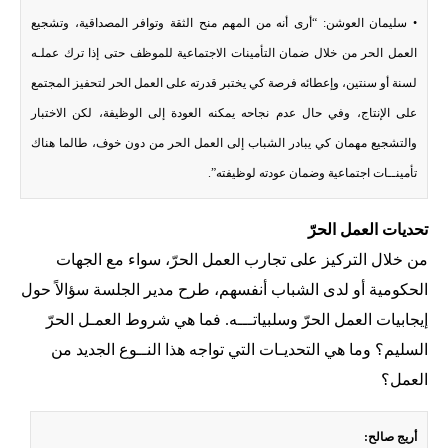
• سليمان العوشن: “أرى أنه من المهم منح الثقة وتوافر المصداقية، وتشجيع
العمل الحر من خلال ضمان التأمينات الاجتماعية للموظف حتى إذا ترك عملـه
لسنة أو سنتين، وإعطائه فرصة كي يختبر قدرته على العمل الحر لتحفيز المجتمع
على الإنتاج، وفي حال عدم نجاحه يمكنه العودة إلى الوظيفة، لكن الاختبار
والتشجيع مهمان كي يبادر الشباب إلى العمل الحر من دون خوف، طالما هناك
تأمينــات اجتماعية وضمان عودته لوظيفته”.
تحديات العمل الحرّ
من خلال التركيز على تجارب العمل الحرّ، سواء مع الجهات
الحكومية أو لدى الشباب أنفسهم، طرح مدير الجلسة سؤالاً حول
إيجابيات العمل الحرّ وسلبياتـــه. فما هي شروط العمـل الحرّ
السليم؟ وما هي التحديـات التي تواجه هذا النــوع الجديد من
العمل؟
أريج صالح: