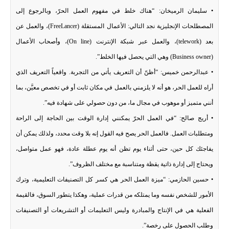
• سليمان الرميخان: “هناك خلط في مفهوم العمل الحرّ، وبالرجوع إلى
المصطلحات الإنجليزية نجد التالي: الأعمال المستقلة (FreeLancer)، والعمل عن
بعد (telework)، والعمل عبر شبكة الإنترنت (On line)، وأصحاب الأعمال
(Business owner) وهي التي يحصل فيها الخلط”.
• عبدالرحمن خميس: “أظنّ أن التعريف يأتي من التجربة. واقعياً التعريف الذي
أراه للعمل الحر، هو أنه لا يلزمني بالعمل في مكان ثابت أو في تخصص معيَّن، بما
أنني متميز أو موهوب في مجال ما، من دون حصولي على شهادة فيه”.
• أريج صالح: “في العمل الحرّ يمكنني إدارة الوقت بين الحاجة إلى الراحة
ومتطلبات العمل. فالعمل الحر يصح فيه القول إنه بلا وقت محدد، ولذلك يمكن أن
يفاجئك كل حين، حتى أثناء يوم تظن أنه يوم عطلة عادة، فهو عمل متواصل،
ويحتاج إلى إدارة ذاتية يقظة ومتناسبة مع مختلف الظروف”.
• حسين الحازمي: “ميزة العمل الحر هي كسر كل التصنيفات التعليمية، وترك
الأمور للشخص نفسه وما يمتلكه من قدرات عملية، وهكذا يتطور السوق، فالقيمة
الفعلية هي في الإنتاج والمبادرة وليس التعليمات أو التشريعات أو التصنيفات
وطلب الحصول على رخصة”.