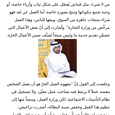
من لا شيء، مثل قماش يُفصّل على شكل ثياب وأزياء خاصة، أو
وجبة تجمع مكوناتها وتنتج بصورة خاصة. أما العمل عن بُعد فهو
شراء منتجات جاهزة من السوق، وبيعها للناس، وهذا العمل
مرخَّص من وزارة التجارة”. وأشارت إلى أنّ بعض الأعمال التي
تتضمَّن تقديم خدمة ما وليس منتجاً تُصنَّف ضمن الأعمال الحرّة.
وخلصت إلى القول إنَّ “مفهوم العمل الحرّ هو أن يعمل الشخص
بنفسه عملاً لا يرتبط فيه بصاحب عمل معيَّن، ولا بتسجيل في
نظام التأمينات الاجتماعية. لكن وزارة العمل، وسعياً منها إلى
تنظيم هذا العمل وخفض نسبة البطالة، أصدرت تراخيص،
ووضعت له نظاماً حديثاً، وهذا من شأنه أن يفيد صاحب العمل