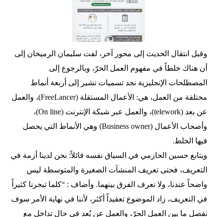
وقبل انتقال الحديث إلى محور آخر، لفت سليمان الرميخان إلى
أن هناك خلطاً في مفهوم العمل الحرّ، وبالرجوع إلى
المصطلحات الإنجليزية نجد تسميات تشير إلى أربعة أنماط
مختلفة من العمل، هي: الأعمال المستقلة (FreeLancer)، والعمل
عن بعد (telework)، والعمل عبر شبكة الإنترنت (On line)،
وأصحاب الأعمال (Business owner) وهي الأنماط التي يحصل
فيها الخلط.
ويتابع حسين الحازمي في السياق نفسه قائلاً: نحن لدينا أزمة في
التعريف، فحتى تعريف المنشآت الصغيرة والمتوسطة ليس
واضحاً عندنا، ولا نعرف الفرق بينهما. وأضاف : “كلما تبحرنا كثيراً
في التعريف، زاد الموضوع تعقيداً أكثر، لأننا في نهاية الأمر سوف
نفصل ما بين العمل الحرّ، والعمل عن بُعد في حال تداخل مع