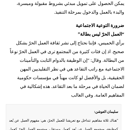
يمكن الحصول على تمويل مبدئي بشروط مقبولة وميسرة،
والبدء بالعمل والدخول بمرحلة التنفيذ.
ضرورة التوعية الاجتماعية
“العمل الحرّ ليس بطالة”
برأي الخميس، فإننا نحتاج إلى نشر ثقافة العمل الحرّ بشكل
صحيح. اذ إن فئات كثيرة من المجتمع ترى في العمل الحرّ نوعاً
من البطالة. وقال: “إن الوظيفة بالدوام الثابت والتأمينات
الاجتماعية مع راتب التقاعد هي في نظر التقليديين المهن
الحقيقية، بل والأفضل لو كانت مهناً في مؤسسات حكومية
لضمان الحياة في مرحلة ما بعد التقاعد. هذه إشكالية في
المفاهيم العامة. وفي الغالب
سليمان العوشن:
“هناك ثلاثة مفاهيم تتداخل مع تعريفنا للعمل الحرّ، هي: مفهوم العمل عن بُعد
كوظيفة، ومفهوم العمل عن بُعد كعمل مستقل، ومفهوم العمل الحرّ كعمل