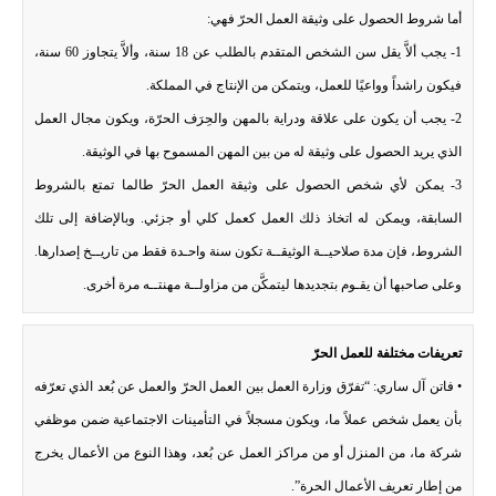
أما شروط الحصول على وثيقة العمل الحرّ فهي:
1- يجب ألاَّ يقل سن الشخص المتقدم بالطلب عن 18 سنة، وألاَّ يتجاوز 60 سنة،
فيكون راشداً وواعيًا للعمل، ويتمكن من الإنتاج في المملكة.
2- يجب أن يكون على علاقة ودراية بالمهن والحِرَف الحرّة، ويكون مجال العمل
الذي يريد الحصول على وثيقة له من بين المهن المسموح بها في الوثيقة.
3- يمكن لأي شخص الحصول على وثيقة العمل الحرّ طالما تمتع بالشروط
السابقة، ويمكن له اتخاذ ذلك العمل كعمل كلي أو جزئي. وبالإضافة إلى تلك
الشروط، فإن مدة صلاحيــة الوثيقــة تكون سنة واحـدة فقط من تاريــخ إصدارها.
وعلى صاحبها أن يقـوم بتجديدها ليتمكَّن من مزاولــة مهنتــه مرة أخرى.
تعريفات مختلفة للعمل الحرّ
• فاتن آل ساري: “تفرّق وزارة العمل بين العمل الحرّ والعمل عن بُعد الذي تعرّفه
بأن يعمل شخص عملاً ما، ويكون مسجلاً في التأمينات الاجتماعية ضمن موظفي
شركة ما، من المنزل أو من مراكز العمل عن بُعد، وهذا النوع من الأعمال يخرج
من إطار تعريف الأعمال الحرة”.