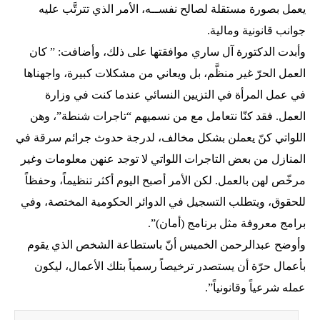
يعمل بصورة مستقلة لصالح نفســه، الأمر الذي تترتَّب عليه
جوانب قانونية ومالية.
وأبدت الدكتورة آل ساري موافقتها على ذلك، وأضافت: ” كان
العمل الحرّ غير منظَّم، بل ويعاني من مشكلات كبيرة، واجهناها
في عمل المرأة في التزيين النسائي عندما كنت في وزارة
العمل. فقد كنّا نتعامل مع من نسميهم “تاجرات شنطة”، وهن
اللواتي كنّ يعملن بشكل مخالف، لدرجة حدوث جرائم سرقة في
المنازل من بعض التاجرات اللواتي لا توجد عنهن معلومات وغير
مرخّص لهن بالعمل. لكن الأمر أصبح اليوم أكثر تنظيماً، وحفظاً
للحقوق، ويتطلب التسجيل في الدوائر الحكومية المختصة، وفي
برامج معروفة مثل برنامج (أمان)”.
وأوضح عبدالرحمن الخميس أنّ باستطاعة الشخص الذي يقوم
بأعمال حرّة أن يستصدر ترخيصاً رسمياً بتلك الأعمال، ليكون
عمله شرعياً وقانونياً”.