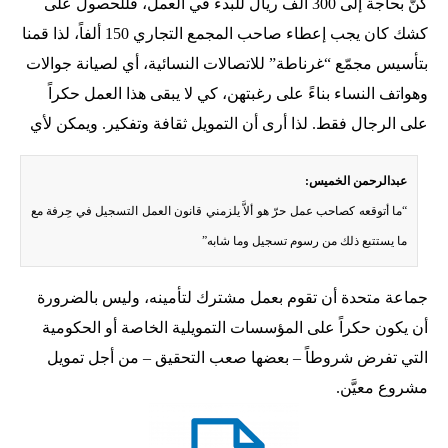
كنّ بحاجة إلى 300 ألف ريال للبدء في العمل، فللحصول على
كشك كان يجب إعطاء صاحب المجمع التجاري 150 ألفاً، لذا قمنا
بتأسيس مجمّع “غرناطة” للاتصالات النسائية، أي لصيانة جوالات
وهواتف النساء بناءً على رغبتهن، كي لا يبقى هذا العمل حكراً
على الرجال فقط. لذا أرى أن التمويل ثقافة وتفكير. ويمكن لأي
عبدالرحمن الخميس:
“ما أتوقعه كصاحب عمل حرّ هو ألاَّ يلزمني قانون العمل التسجيل في حِرفة مع
ما يستتبع ذلك من رسوم تسجيل وما شابه”
جماعة متحدة أن تقوم بعمل مشترك لتأمينه، وليس بالضرورة
أن يكون حكراً على المؤسسات التمويلية الخاصة أو الحكومية
التي تفرض شروطاً – بعضها صعب التحقيق – من أجل تمويل
مشروع معيَّن.