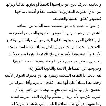
والعامية، نعزف نحن عن دراستها أكاديمياً أو تداولها ثقافياً وتركها
بين أيدي القنوات التلفزيونية الشعبية لتقدِّم أضعف ما فيها
كنصوص تُعمِّق القبلية والعصبية.
إن أسوأ ما حدث لدينا هو القطيعة شبه التامة بين الثقافة
الشعبية والرصينة، وبين النصوص العامية والنصوص الفصيحة،
بل واختلاق الحروب بينهما، على الرغم من أن حياتنا اليومية تعج
بالثقافتين، وتتعانقان وتنصهران داخل وجداننا وإحساسنا وهويتنا
الأدبية والفنية، وهذا الأمر يجعل فك الارتباط بينهما مستحيلاً، إذ
إنه يعني شطب جزء من ذاكرتنا ولغتنا وفنوننا بحجة عاميتها
وخروجها عن المساطر الأدبية واللغوية المتوارثة.
لقد غابت إذاً الثقافة الشعبية ومفرداتها عن معترك الجوائز الأدبية
وحصادها اعتماداً على أنها مجال ثقافي عامي، وأقل منزلة من
الفصيح، بل إنها عدوّته على نحوٍ ما. وهناك من ذهب إلى أن
الغرب يكرّسها لأنه يريد أن يحطِّم بها إرث اللغة العربية الخالد.
وما نشهده هو أن هذه الثقافة العامية التي همّشناها طويلاً لم