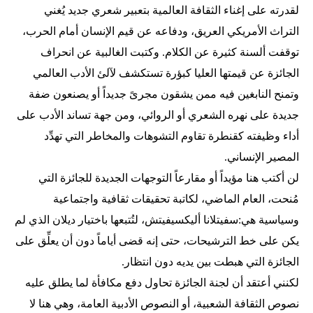
لقدرته على إغناء الثقافة العالمية بتعبير شعري جديد يُغني
التراث الأمريكي العريق، ودفاعه عن قيم الإنسان أمام الحرب،
توقفت ألسنة كثيرة عن الكلام. وكتبت الغالبية عن انحراف
الجائزة عن قيمتها العليا كبؤرة تستكشف لآلئ الأدب العالمي
وتمنح النابغين فيه ممن يشقون مجرىً جديداً أو يصنعون ضفة
جديدة على نهره الشعري أو الروائي، ومن جهة تساند الأدب على
أداء وظيفته كقنطرة تقاوم التشوهات والمخاطر التي تهدِّد
المصير الإنساني.
لن أكتب هنا مؤيداً أو مقارعاً التوجهات الجديدة للجائزة التي
مُنحت، العام الماضي، لكاتبة تحقيقات ثقافية واجتماعية
وسياسية هي:سفيتلانا أليكسيفيتش، لتُتبعها باختيار ديلان الذي لم
يكن على خط الترشيحات، حتى إنه قضى أياماً دون أن يعلِّق على
الجائزة التي هبطت بين يديه دون انتظار.
لكنني أعتقد أن لجنة الجائزة تحاول دفع مكافأة لما يطلق عليه
نصوص الثقافة الشعبية، أو النصوص الأدبية العامة، وهي هنا لا