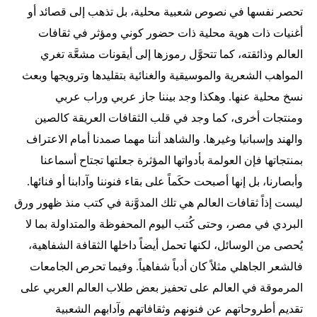
تحصر نفسها في نصوص شعبية محلية، بل تذهب إلى قصائد أو
أغنيات ذات هوية محلية ذات حضور كوني ومؤثر في ثقافات
العالم وذائقته، كما تتحوَّل رموزها إلى أيقونات مشعَّة تغري
المواهب الشعرية والموسيقية والغنائية بتقليدها وترويجها وبعث
نسخ محلية عنها. وهكذا وجد بيننا جاز عربي وراب عربي
ومنتجات أخرى، كما وجد في قلب الثقافات العريقة كالصين
والهند وإسبانيا وغيرها. والشاهد أننا مهما صمدنا أمام الاعتراف
بمنتجاتها فإن العولمة بأدواتها المؤثرة جعلتها تجتاح أسماعنا
وأبصارنا، بل إنها أصبحت حكَماً على بقاء فنوننا وآدابنا أو فنائها.
ليست إذاً ثقافات العالم هي تلك المدوَّنة في كتب منذ ظهور ورق
البردي في مصر، وحتى كُتب اليوم المحفوظة والمتداولة بما لا
يُحصى من الوسائل، لكنها تحمل أيضاً داخلها الثقافة الشفاهية،
فالشعر الجاهلي مثلاً كان أدباً شفاهياً. وفيما تحرص الجامعات
المرموقة في العالم على تحفيز بعض طلاب العالم العربي على
تقديم أطروحاتهم عن فنونهم وثقافاتهم وآدابهم الشعبية