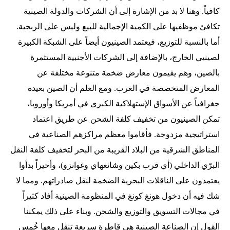
كافياً. وهنا لا بد من الإشارة إلى أن الشركات والدولة الصينية
تكافئ موظفيها على الكمية الإجمالية للبيع وليس على الربحية.
أما بالنسبة للتوزيع، فيعتمد الصينيون أيضاً على الشبكة الكبيرة
لصينيي الخارج، بالإضافة إلى الشركات الأجنبية المستثمرة
بالصين، وهم يقيمون معارض ضخمة متنوعة مختلفة عن
المعارض المتخصصة في الغرب. ومع العلم أن الصين بعيدة
جغرافياً عن الأسواق الإستهلاكية الكبرى في أمريكا وأوروبا،
تمكن الصينيون من تخفيف كلفة الشحن عن طريق اعتماد
استراتيجية مزدوجة. فأقاموا معظم مراكزهم الصناعية في
المناطق الشرقية من البلاد القريبة من البحر لتخفيف كلفة النقل
البرّي الداخلي (أي قرب بكين وشانغهاي وغوانزو)، وأخيراً بدأوا
يعتمدون على الناقلات البحرية الضخمة لنقل صادراتهم. ومما لا
شك فيه أن دخول هونغ كونغ في المنظومة الصينية أفاد كثيراً
في مجالات التسويق والتوزيع والشحن. وبناء على ذلك يمكننا
القول إن الصناعة الصينية هي قاطرة سريعة تنقل معها خُمس