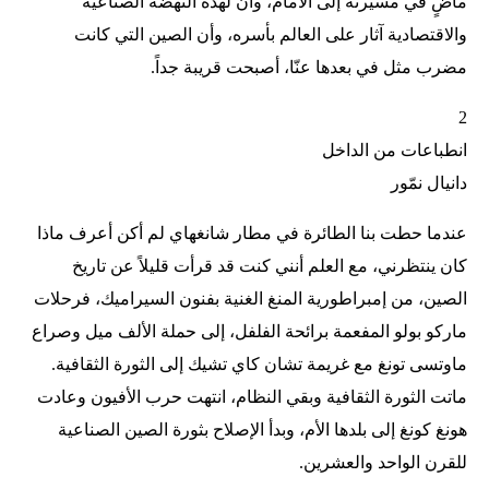
ماضٍ في مسيرته إلى الأمام، وأن لهذه النهضة الصناعية
والاقتصادية آثار على العالم بأسره، وأن الصين التي كانت
مضرب مثل في بعدها عنّا، أصبحت قريبة جداً.
2
انطباعات من الداخل
دانيال نمّور
عندما حطت بنا الطائرة في مطار شانغهاي لم أكن أعرف ماذا
كان ينتظرني، مع العلم أنني كنت قد قرأت قليلاً عن تاريخ
الصين، من إمبراطورية المنغ الغنية بفنون السيراميك، فرحلات
ماركو بولو المفعمة برائحة الفلفل، إلى حملة الألف ميل وصراع
ماوتسى تونغ مع غريمة تشان كاي تشيك إلى الثورة الثقافية.
ماتت الثورة الثقافية وبقي النظام، انتهت حرب الأفيون وعادت
هونغ كونغ إلى بلدها الأم، وبدأ الإصلاح بثورة الصين الصناعية
للقرن الواحد والعشرين.