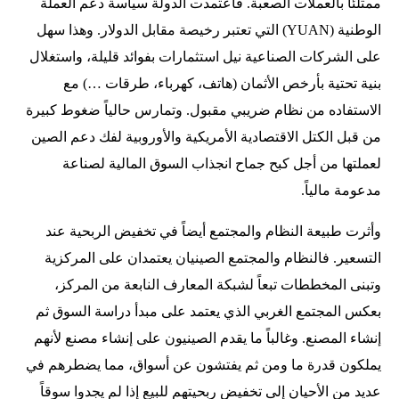
ممتلئاً بالعملات الصعبة. فاعتمدت الدولة سياسة دعم العملة
الوطنية (YUAN) التي تعتبر رخيصة مقابل الدولار. وهذا سهل
على الشركات الصناعية نيل استثمارات بفوائد قليلة، واستغلال
بنية تحتية بأرخص الأثمان (هاتف، كهرباء، طرقات …) مع
الاستفاده من نظام ضريبي مقبول. وتمارس حالياً ضغوط كبيرة
من قبل الكتل الاقتصادية الأمريكية والأوروبية لفك دعم الصين
لعملتها من أجل كبح جماح انجذاب السوق المالية لصناعة
مدعومة مالياً.
وأثرت طبيعة النظام والمجتمع أيضاً في تخفيض الربحية عند
التسعير. فالنظام والمجتمع الصينيان يعتمدان على المركزية
وتبنى المخططات تبعاً لشبكة المعارف النابعة من المركز،
بعكس المجتمع الغربي الذي يعتمد على مبدأ دراسة السوق ثم
إنشاء المصنع. وغالباً ما يقدم الصينيون على إنشاء مصنع لأنهم
يملكون قدرة ما ومن ثم يفتشون عن أسواق، مما يضطرهم في
عديد من الأحيان إلى تخفيض ربحيتهم للبيع إذا لم يجدوا سوقاً