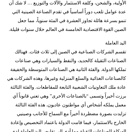
الأولية، والشحن، وكلفة الاستثمار والآلات والتوزيع … لا شك أن
عدة عوامل تلعب دوراً أساسياً في تقدم الصناعة الصينية التي
تنمو بسرعة هائلة تجاوز العشرة في المئة سنوياً، مما جعل
الصين القوة الاقتصادية الخامسة في العالم خلال سنوات قليلة.
اليد العاملة
تقسم الشركات الصناعية في الصين إلى ثلاث فئات. فهنالك
الصناعات الثقيلة كالحديد، والنفط والسيارات وهي صناعات
تملكها الدولة. والفئة الثانية هي الصناعات المتوسطة والخفيفة
كالصناعات الغذائية والسلع المنزلية وغيرها، وهذه الشركات هي
عادة ملك التعاونيات الشعبية التابعة للمقاطعات. والفئة الثالثة
برزت أخيراً وتسمى “بالصناعات الأخرى” وهي تعني قانوناً أي
معمل يملكه أشخاص أي مواطنون عاديون. هذه الفئة الثالثة
تزايدت بصورة مضطردة أخيراً مع السماح للأجانب وصينيي
الخارج بالاستثمار، فيما قامت الدولة باعتماد التخصيص وإعادة
الهيكلة للصناعات الثقيلة مما أدى إلى تقليص اليد العاملة لدى