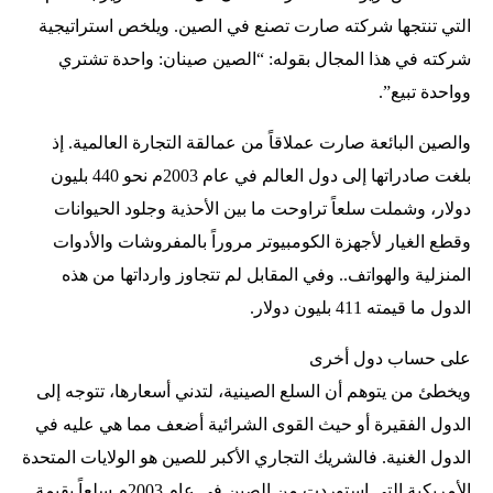
التي تنتجها شركته صارت تصنع في الصين. ويلخص استراتيجية
شركته في هذا المجال بقوله: “الصين صينان: واحدة تشتري
وواحدة تبيع”.
والصين البائعة صارت عملاقاً من عمالقة التجارة العالمية. إذ
بلغت صادراتها إلى دول العالم في عام 2003م نحو 440 بليون
دولار، وشملت سلعاً تراوحت ما بين الأحذية وجلود الحيوانات
وقطع الغيار لأجهزة الكومبيوتر مروراً بالمفروشات والأدوات
المنزلية والهواتف.. وفي المقابل لم تتجاوز وارداتها من هذه
الدول ما قيمته 411 بليون دولار.
على حساب دول أخرى
ويخطئ من يتوهم أن السلع الصينية، لتدني أسعارها، تتوجه إلى
الدول الفقيرة أو حيث القوى الشرائية أضعف مما هي عليه في
الدول الغنية. فالشريك التجاري الأكبر للصين هو الولايات المتحدة
الأمريكية التي استوردت من الصين في عام 2003م سلعاً بقيمة