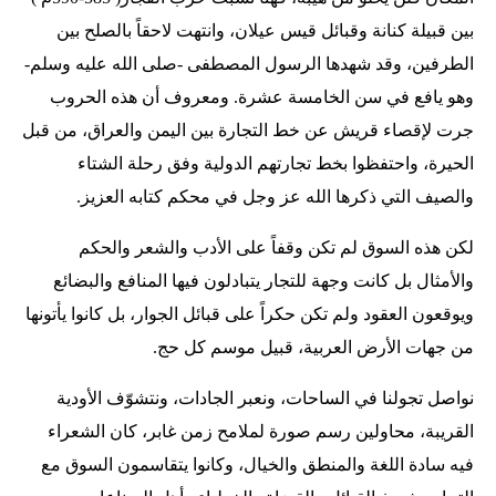
بين قبيلة كنانة وقبائل قيس عيلان، وانتهت لاحقاً بالصلح بين
الطرفين، وقد شهدها الرسول المصطفى -صلى الله عليه وسلم-
وهو يافع في سن الخامسة عشرة. ومعروف أن هذه الحروب
جرت لإقصاء قريش عن خط التجارة بين اليمن والعراق، من قبل
الحيرة، واحتفظوا بخط تجارتهم الدولية وفق رحلة الشتاء
والصيف التي ذكرها الله عز وجل في محكم كتابه العزيز.
لكن هذه السوق لم تكن وقفاً على الأدب والشعر والحكم
والأمثال بل كانت وجهة للتجار يتبادلون فيها المنافع والبضائع
ويوقعون العقود ولم تكن حكراً على قبائل الجوار، بل كانوا يأتونها
من جهات الأرض العربية، قبيل موسم كل حج.
نواصل تجولنا في الساحات، ونعبر الجادات، ونتشوّف الأودية
القريبة، محاولين رسم صورة لملامح زمن غابر، كان الشعراء
فيه سادة اللغة والمنطق والخيال، وكانوا يتقاسمون السوق مع