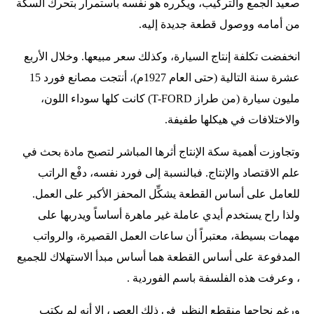
صعيد الجمع والتركيب، ويكرره هو نفسه باستمرار بتحرك السكة
من أمامه ووصول قطعة جديدة إليه.
انخفضت تكلفة إنتاج السيارة، وكذلك سعر مبيعها. وخلال الأربع
عشرة سنة التالية (حتى العام 1927م)، أنتجت مصانع فورد 15
مليون سيارة (من طراز T-FORD) كانت كلها سوداء اللون،
والاختلافات في هيكلها طفيفة.
وتجاوزت أهمية سكة الإنتاج أثرها المباشر لتصبح مادة بحث في
علم الاقتصاد والإنتاج. فبالنسبة إلى فورد نفسه، دفْع الراتب
للعامل على أساس القطعة يشكِّل المحفز الأكبر على العمل.
ولذا راح يستخدم أيدي عاملة غير ماهرة أساساً ويدربها على
مهمات بسيطة، معتبراً أن ساعات العمل القصيرة، والرواتب
المدفوعة على أساس القطعة هما أساس مبدأ الاستهلاك للجميع
، وعرفت هذه الفلسفة باسم الفوردية .
ورغم نجاحها منقطع النظير في ذلك العصر، إلا أنه لم يكتب