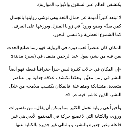
يكتشفن العالم عبر الشقوق والأبواب المواربة).
لا تبتعد كثيراً أميمة عن جمال اللغة وهي توشي روايتها بالجمال
كمن يقدِّم ويضع وروداً في زوايا المنزل ويوزعها على الغرف،
كما الشموع العطرية ولا تنسى البخور.
المكان كان عنصراً لعب دوره في الرواية، فهو ربما صانع الحدث
بمن فيه من بشر، يقول عبد الرحمن منيف، في (سيرة مدينة):
«إن المكان في حالات كثيرة ليس حيزاً جغرافياً فقط، فهو أيضاً
البشر في زمن معيِّن. وهكذا نكتشف علاقة جدلية بين عناصر
متعددة، متشابكة ومتفاعلة. فالمكان يكتسب ملامحه من خلال
البشر، الذين عاشوا فيه. ص 5».
وأخيراً هي رواية تحمل الكثير مما يمكن أن يقال.. من تفسيرات
ورؤى، والكتابة التي لا تصنع حركة في المجتمع الأدبي هي غير
فاعلة وغير جديرة بالنشر، و بالتالي غير جديرة بالكتابة عنها.