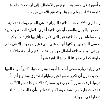
مأسورة في جسد هذا النوع من الأطفال، إلى أن تحدث طفرة
غامضة لا أحد يعلم سرها.. وتتحقق الأماني ص 357).
ربما أرى دلالات هذه الثلاثية النورانية.. هي الحلم ربما ضد ثلاثية
المرض والجهل والفقر، أو هي ثلاثية أخرى للأمل: العدالة والحرية
والمساواة.. وربما ثلاثية غير التي فكرت (أنا) بها ثلاثية لا أدركها
بحسي البشري.. ولكنها أبواب على شيء غير موجود.. إلا في حلم
نوراني.. يحمله ثلاثة أطفال من نور..تخلت عنهم أجنحة ملائكية
ملونة كحلم طفولتنا البعيدة الذاهبة هدراً..
في رواية زيارة سجى أمتعتنا أميمة ونثرت حولنا كثيراً من عالمها
الجديد، دون أن تكرر نفسها عبر رواياتها، تخترق وتخترع أحياناً
دروباً عُرفت ودروباً أخرى غير مسلوكة إلا من قلة من الكتَّاب..
قد تعبث قليلاً مع الشخصية، لكنها لا تفلتها وأن قالت ذلك أثناء
تدخلها في الرواية..