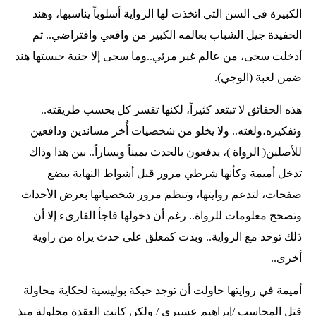
الكبيرة في السن التي اتخذت لها الرواية أسلوباً يناسبها، وهند
الحفيدة جيل الشباب بعالمه الكبير من واقعي وافتراضي.. ثم
أدخلت سجى، من عالم غير مرئي..وما سجى إلا جنية حبستها هند
ضمن لعبة (الوجي).
هذه الحقائق لا تبتعد كثيراً، لكنها تفسر كل بحسب طريقته..
وتفكيره،ولغته.. ولا يخلو من شخصيات أُخر مساندين ودافعين
للأصلين( الرواة )، يدفعون بالحدث يميناً ويساراً.. بين هذا وذاك
تدخل أميمة وكأنها شرطي مرور قبل أشواط النهاية ببضع
صفحات، لتدعم روايتها، وتنظم مرور شخصياتها بعرض الأحداث
وتصحح معلومات للرواة.. رغم أن دخولها فاجأ القارىء إلا أن
ذلك توحد مع الرواية.. وبدت كمعلق على حدث يراه من زاوية
أخرى..
أميمة في روايتها حاولت أن توجد حبكة بوليسية لحكاية محاولة
قتل المحاسب /إبراهيم عسيري / ولكن كانت العقدة محلولة منذ