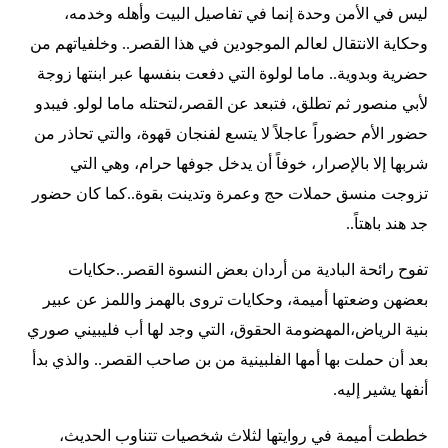
ليس في الأمن وحدة إنما في تفاصيل البيت وأهله وخدمه،
وحكاية الانتقال لعالم الموجودين في هذا القصر.. وخلفياتهم من
حضرية وبدوية.. ماما لولوة التي دفعت بنفسها عبر ابنتها زوجة
لأبي منصور ثم تطلق، فتبعد عن القصر،لتحتله ماما لولو. فيبدو
حضور الأم حضوراً عاجلاً لا يتسع لفنجان قهوة، والتي تحاذر من
شربها إلا بالإصرار، خوفاً أن يدخل جوفها حرام، وهي التي
تزوجت منسق حملات حج وعمرة وتدينت بقوة..كما كان حضور
جد هند باهتاً..
تفوح رائحة البادية من أردان بعض النسوة القصر..حكايات
بعضهن وضعتها أميمة، وحكايات تروى بالهمز واللمز عن عبير
بنية الرياض،المهضومة الحقوق، التي وجد لها أب فليبيني صوري
بعد أن حملت بها أمها الفلبينية من بن صاحب القصر.. والذي بدأ
أنفها يشير إليه.
خططت أميمة في روايتها لثلاث شخصيات تتناوب الحديث،