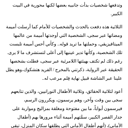
وتدفعها شخصيات بدأت جانبيه بعضها لكنها محورية في البيت
الكبير.
الثلاثية هذه دفعت بالحدث والشخصيات للأمام كما أرسلت أميمة
ومضاتها عبر سجى، الشخصية التي أوجدتها أميمة من عالمها
الميتافيزيقي، وحملتها ما تريد قوله.. وكأني أحس أميمة تلبست
تلك الشخصية، وكأنها تدير عينيها إلى أعلى لتستشرف ما لا يرى.
رغم ذلك لم تكتف بهيئتها اللامرئية عبر سجى، فطلت بشخصها
الحقيقة عبر الرواية، ذكرتني بالمخرج / الفريد هتشكوك،وهو يطل
علينا عبر الشاشة قبيل نهاية فِلم مرعب له..
أعود لثلاثية الحقائق، وثلاثية الأطفال النورانيين، والذين تتابعهم
سجى بين وقت وآخر، وهم يرسمون، ويكررون الرسم،
فيرسمون أبواباً، ما بين مفتوحة ومغلقة بمزاليج ومواربة على
جدار القصر الكبير، سمَّتهم أميمة أثناء مرورها بهم (أطفال
الأماني)، (أنهم أطفال الأماني التي يطلقها سكان المنزل، تبقى