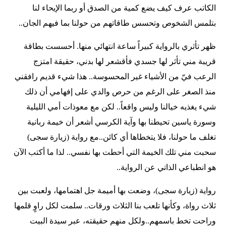
الكاتب عرف كيف يضع كمية من الصدق أو ربما الإيحاء لنا
بتلمس الشخوص وتحسس طاقاتهم من حولنا بما فيهم الجان..
ظهر تأثري بالرواية كبيراً ساعة انتهائي منها. أحسست بطاقة
قريبة مني تأثر لها جسدي فأقشعر لها بدني، حقيقة امتزج
الرعب فيّ من الأشياء غير المحسوسة.. هذا شيء قديم رافقني
منذ الصغر على الرغم من حرص والدي على إفهامي أن ذلك
شيء يغذيه خيالنا وليس واقعاً.. لكن مع معوذات أمي الليلية
وسورة ياسين تحيطنا بها وآية الكرسي أشعر أن خيمة ربانية
تغلف ما حولنا، فلا يتخطاها أي كائن..مع رواية (زيارة سجى)
سحبت مني تلك الخيمة التي أحطت بها نفسي.. لذا ما أكتب الآن
هو انطباعي الذاتي عن الرواية..
رواية (زيارة سجى)، وضعت بها أميمة جل اهتمامها، ولعبت بين
ثلاث رواة، وكأنها تلعب بنا الثلاث ورقات.. سلمت لكل راوٍ قلمها
وراحت تخط باسمهم..ولكل منهم حقيقته، عبر سيدة البيت