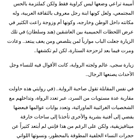
أميمة تراعي وضعها ليس كراوية فقط ولكن كملتزمة بالحس
المجتمعي، ولعل كونها ابنة رجل معروف بالثقافة العربية، وله
مكانته داخل الوطن وخارجه، وكونها أم وزوجة راعت الكثير في
عرض اللحظات الحميمية بين العاشقين (هند وسلطان) في تلك
الزيارة جعلت الباب موارباً لمن يتلصص ومن يعف يبتعد.. وعادت
ومرت فيما بعد لزحزحة الستارة، لكن لم تكشفها..
زيارة سجى، عالم ولجته الرواية، كانت الأقوال فيه للنساء وجل
الأحداث يصنعها الرجال..
في نفس المقابلة تقول صاحبة الرواية.. (في روايتي هذه حاولت
مقاربة عدة مستويات من السرد، عبر تعدد الرواة، وتداخلهم مع
الشخصيات الغرائبية الماورائية، وتعدد بوابات عوالمها فبعضها
يفضي إلى أفنية بشرية والأخرى تأخذنا إلى ساحات خارقة
ميتافيزيقية، ولكن على الرغم من هذا فإنني لم أبتعد كثيراً عن
حجرات النساء الخلفية المطوقة بالمحظور، ونسوتها اللواتي