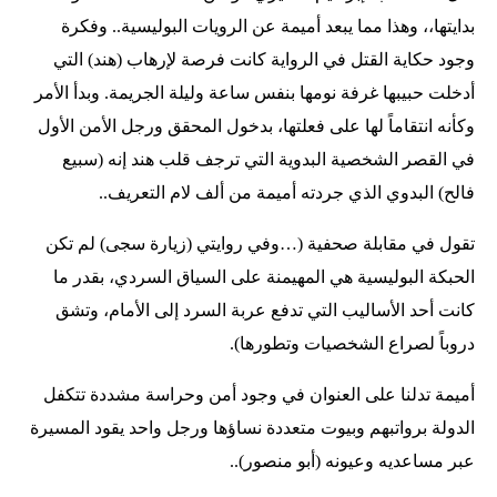
بدايتها،، وهذا مما يبعد أميمة عن الرويات البوليسية.. وفكرة
وجود حكاية القتل في الرواية كانت فرصة لإرهاب (هند) التي
أدخلت حبيبها غرفة نومها بنفس ساعة وليلة الجريمة. وبدأ الأمر
وكأنه انتقاماً لها على فعلتها، بدخول المحقق ورجل الأمن الأول
في القصر الشخصية البدوية التي ترجف قلب هند إنه (سبيع
فالح) البدوي الذي جردته أميمة من ألف لام التعريف..
تقول في مقابلة صحفية (…وفي روايتي (زيارة سجى) لم تكن
الحبكة البوليسية هي المهيمنة على السياق السردي، بقدر ما
كانت أحد الأساليب التي تدفع عربة السرد إلى الأمام، وتشق
دروباً لصراع الشخصيات وتطورها).
أميمة تدلنا على العنوان في وجود أمن وحراسة مشددة تتكفل
الدولة برواتبهم وبيوت متعددة نساؤها ورجل واحد يقود المسيرة
عبر مساعديه وعيونه (أبو منصور)..