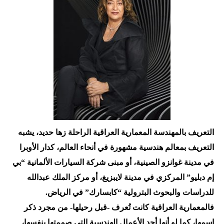
التعريف بالمهندسة المعمارية العراقية الراحلة زها حديد، يشبه
التعريف بمعالم هندسية مشهورة في أنحاء العالم، كدار الأوبرا
في مدينة غوانزو الصينية، أو مبنى شركة السيارات الألمانية “بي
إم دبليو” المركزي في مدينة لايبزيغ، أو مركز الملك عبدالله
للدراسات والبحوث البترولية “كابسارك” في الرياض.
فالمعمارية العراقية كانت تُعرف -قبل رحيلها- من مجرد ذكر
اسمها، كما لو أنها أحد الأعمال الهندسية التي صممتها بنفسها،