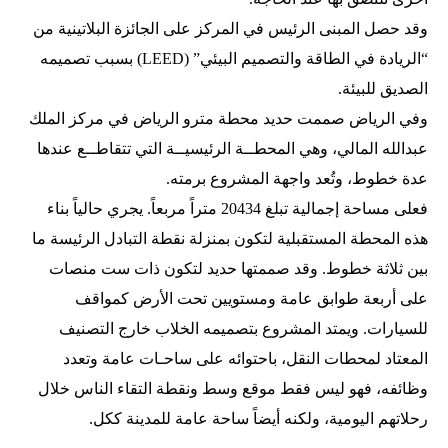
وقد حصل المبنى الرئيس في المركز على الجائزة البلاتينية من
“الريادة في الطاقة والتصميم البيئي” (LEED) بسبب تصميمه
الصديق للبيئة.
وفي الرياض صممت حديد محطة مترو الرياض في مركز الملك
عبدالله المالي، وهي المحطــة الرئيسيــة التي تتقاطــع عندها
عدة خطوط، وتُعد واجهة المشروع برمته.
فعلى مساحة إجمالية تبلغ 20434 متراً مربعاً. يجري حالياً بناء
هذه المحطة المستقبلية لتكون بمنزلة نقطة التبادل الرئيسة ما
بين ثلاثة خطوط. وقد صممتها حديد لتكون ذات ست منصات
على أربعة طوابق عامة ومستويين تحت الأرض كمواقف
للسيارات. ويمتد المشروع بتصميمه الخلاب خارج التصنيف
المعتاد لمحطات النقل، باحتوائه على ساحـات عامة وتعدد
وظائفه، فهو ليس فقط موقع وسط ونقطة التقاء الناس خلال
رحلاتهم اليومية، ولكنه أيضاً ساحة عامة للمدينة ككل.