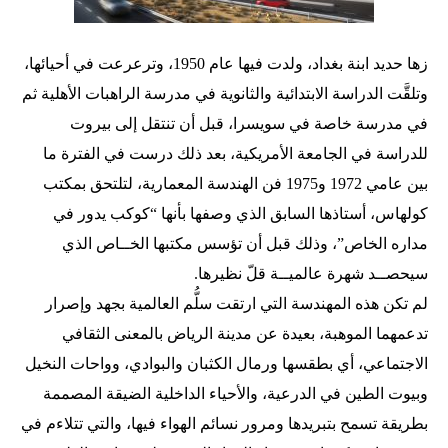
زها حديد ابنة بغداد، ولدت فيها عام 1950، وترعرعت في أحيائها،
وتلقَّت الدراسة الابتدائية والثانوية في مدرسة الراهبات الأهلية ثم
في مدرسة خاصة في سويسرا، قبل أن تنتقل إلى بيروت
للدراسة في الجامعة الأمريكية، بعد ذلك درست في الفترة ما
بين عامي 1972 و1975 فن الهندسة المعمارية، لتلتحق بمكتب
كولهاس، أستاذها السابق الذي وصفها بأنها “كوكب يدور في
مداره الخاص”، وذلك قبل أن تؤسس مكتبها الخــاص الذي
سيحصــد شهرة عالميــة قلّ نظيرها.
لم تكن هذه المهندسة التي ارتقت سلُّم العالمية بجهد وإصرار
تدعمهما الموهبة، بعيدة عن مدينة الرياض بالمعنى الثقافي
الاجتماعي، أي بطقسها ورمال الكثبان والبوادي، وواحات النخيل
وبيوت الطين في الدرعية، والأحياء الداخلية الضيقة المصممة
بطريقة تسمح بتبريدها ومرور نسائم الهواء فيها، والتي تتلاءم في