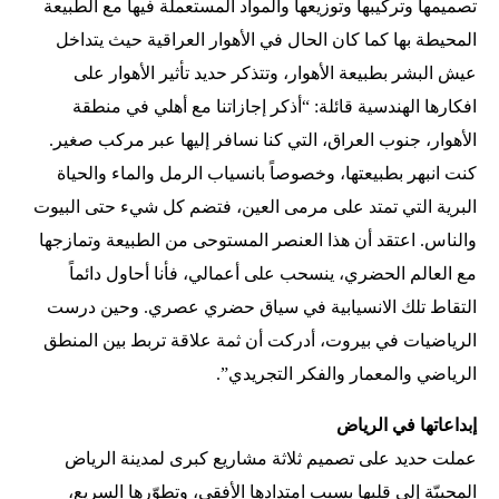
تصميمها وتركيبها وتوزيعها والمواد المستعملة فيها مع الطبيعة
المحيطة بها كما كان الحال في الأهوار العراقية حيث يتداخل
عيش البشر بطبيعة الأهوار، وتتذكر حديد تأثير الأهوار على
افكارها الهندسية قائلة: “أذكر إجازاتنا مع أهلي في منطقة
الأهوار، جنوب العراق، التي كنا نسافر إليها عبر مركب صغير.
كنت انبهر بطبيعتها، وخصوصاً بانسياب الرمل والماء والحياة
البرية التي تمتد على مرمى العين، فتضم كل شيء حتى البيوت
والناس. اعتقد أن هذا العنصر المستوحى من الطبيعة وتمازجها
مع العالم الحضري، ينسحب على أعمالي، فأنا أحاول دائماً
التقاط تلك الانسيابية في سياق حضري عصري. وحين درست
الرياضيات في بيروت، أدركت أن ثمة علاقة تربط بين المنطق
الرياضي والمعمار والفكر التجريدي”.
إبداعاتها في الرياض
عملت حديد على تصميم ثلاثة مشاريع كبرى لمدينة الرياض
المحببّة إلى قلبها بسبب امتدادها الأفقي، وتطوّرها السريع،