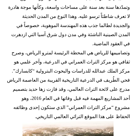
وتمدّدها سنة بعد سنة على مساحات واسعة، وكأنها موجة هادرة
لا تعرف شاطئاً ترسو عليه. وهذا النوع من المدن الحديثة
والجديدة لطالما جذب هذه المهندسة الموهوبة، خصوصاً في
المدن الصينية الناشئة وفي مدن دول شرق آسيا التي ازدهرت
في العقود الماضية.
وتصاميمها للرياض هي المحطة الرئيسة لمترو الرياض، وصرح
ثقافي هو مركز التراث العمراني في الدرعية، وآخر علمي هو
مركز الملك عبدالله للدراسات والبحوث البترولية “كابسارك”.
فحي الطُريف في الدرعية التاريخية القريبة من العاصمة الرياض
مدرج على لائحة التراث العالمي، وقد فازت زها حديد بتصميم
أحد المشاريع المهمة فيه قبل وفاتها في العام 2016، وهو
مشروع “مركز التراث العمراني” الذي ستكون إحدى وظائفه
الحفاظ على هذا الموقع التراثي العالمي التاريخي.