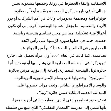
الاستقامة والتقاء الخطوط في زوايا. وجميعها مشغولة بحس
جمالي ثقافي نابع من كون المصممة رسّامة أيضاً ومصوِّرة
فوتوغرافية ومصممة مجوهرات وأثاث في أهم الشركات أو دور
الأزياء والتصميم، ما يجعل أعمالها الهندسية أقرب إلى أن تكون
أعمالاً فنية تشكيلية، مما هي مجرد تصاميم هندسية رياضية.
حصدت حديد في حياتها شهرة كرَّستها على رأس لائحة
المعماريين في العالم. ونالت عدداً كبيراً من الجوائز عن
تصاميمه، كما كانت في العام 2004 أول امرأة تحصل على جائزة
“بريتزكر” في الهندسة المعمارية التي يشار إليها أو توصف بأنها
جائزة نوبل للهندسة المعمارية، إضافة إلى فوزها مرتين بجائزة
“ستيرلينج”، وحصولها على وسام الإمبراطورية البريطانية،
والوسام الإمبراطوري الياباني، وتعدد مرات حصولها على
الميدالية الذهبية الملكية ضمن جائزة “ريبا” .
تصف حديد تصاميمها، في احدى المقابلات التي أجريت معها،
بأنها تنتمي إلى مدرسة “المعمار التفكيكي” الذي ينبع من سلسلة