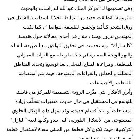
وفي تصميمها لـ “مركز الملك عبدالله للدراسات والبحوث
البترولية” انطلقت حديد من” ترابط الخلايا السداسية الشكل في
ورق الشجر كتأكيد وتحقيق لفلسفة التواصل”، كما يكتب
المهندس نيروز يوسف منذر في أحدى مقالاته حول هندسة
“كابسارك”، واستخدمت في تحقيق التوافق مع الطبيعة، الفناء
والبهو الواحة الصغيرة في داخله لربطه مع التراث العمراني
للمنطقة، ومراعاة المناخ المحلي، بعد توسيع وتحديد المناطق
المظللة والحدائق والفراغات المفتوحة، حيث تتم استضافة
اللقاءات والاجتماعات.
وأبرز الأفكار التي ميَّزت الرؤية التصميمة للمركز هي قابليته
للتوسع في المستقبل في حال حدوث متغيرات تتطلَّب زيادة
المساحات أو بناء أقسام جديدة، وقد سهل ذلك الهيكل الخلوي
المستوحى من الأشكال البلورية، التي تبدو وكأنها لعبة “البازل”
التركيبية، حيث تكون كل قطعة من المبنى معدة لاستقبال قطعة
أخرى تلتصق بها عند الحاجة.