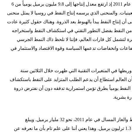
فروسيا كانت أكبر منتج للنفط في عام 2011 إذ ارتفع معدل إنتاجها إلى 9.8 مليون برميل يومياً من 6
عينيات. والمنحنى الذي يرسمه إنتاج النفط في روسيا لا يمثل منحنى
ن إنتاج النفط يبدأ بالهبوط بعد الذروة. وهناك حقول كثيرة عادت
من النفط بفضل التطور التقني في استكشاف النفط واستخراجه
ئرة لتشمل كل قارات العالم، فإننا لا نلحظ ذاك النمط الجرسي
تفاعات وانخفاضات تدعمها السياسة وقوة الاقتصاد والاستثمار في
ة وربطها في المتغيرات التقنية التي ظهرت خلال الثلاثين سنة
بأن العالم استطاع أن يدعم الطلب المتزايد على النفط باستكشاف
 النفط يومياً بطرق تؤمن استمرارية تدفقه دون أن نفترض ذروة
رة بشرية.
لقد بلغ ما استهلكه العالم من النفط والغاز المسال في عام 2011، نحو 32 مليار برميل. ويبلغ
الاحتياطي الإجمالي من النفط نحو 1.3 ترليون برميل. وهذا يعني أننا على علم تام بأن ما نعرفه عن