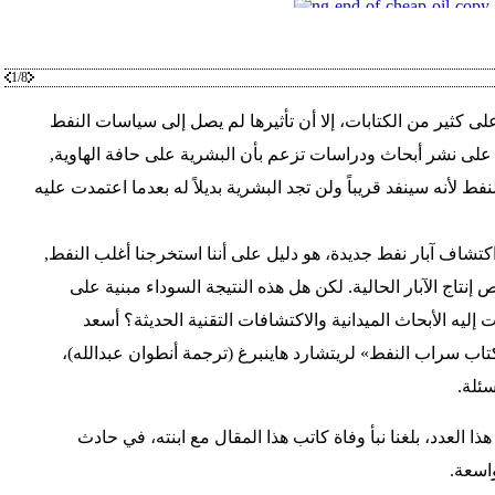
1/8
 كثير من الكتابات، إلا أن تأثيرها لم يصل إلى سياسات النفط
على نشر أبحاث ودراسات تزعم بأن البشرية على حافة الهاوية,
لنفط لأنه سينفد قريباً ولن تجد البشرية بديلاً له بعدما اعتمدت عليه
تشاف آبار نفط جديدة، هو دليل على أننا استخرجنا أغلب النفط,
قص إنتاج الآبار الحالية. لكن هل هذه النتيجة السوداء مبنية على
يه الأبحاث الميدانية والاكتشافات التقنية الحديثة؟ أسعد
تاب سراب النفط» لريتشارد هاينبرغ (ترجمة أنطوان عبدالله)،
ئلة.
ا العدد، بلغنا نبأ وفاة كاتب هذا المقال مع ابنته، في حادث
اسعة.