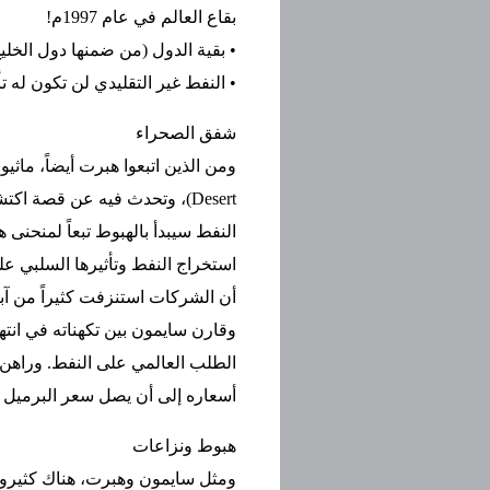
بقاع العالم في عام 1997م!
• بقية الدول (من ضمنها دول الخليج ا
• النفط غير التقليدي لن تكون له ت
شفق الصحراء
Desert)، وتحدث فيه عن قصة اك
النفط سيبدأ بالهبوط تبعاً لمنحن
استخراج النفط وتأثيرها السلبي عل
أن الشركات استنزفت كثيراً من آب
الطلب العالمي على النفط. وراهن ع
أسعاره إلى أن يصل سعر البرميل إلى 200 دولار في عام
هبوط ونزاعات
ومثل سايمون وهبرت، هناك كثيرون