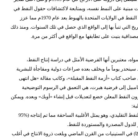
ه التنبؤات مبنية على النمط نفسه، وبمتابعة لاكتشافات حقول النفط في
تلك الفترة. وبالفعل بدأ معدل إنتاج النفط في الولايات المتحدة بالهبوط بعد عام 1970م مما عزز
خ التي تنبأ بها إلى الواقع الذي حصل في تلك السنوات. ومنذ ذلك
داقية بنيت على تطابقها مع الواقع في أكثر من مرة.
، معتبرين أنها الفرضية الأمثل في دراسة إنتاج النفط،
 سينحدر يوماً ما ويخلف بعده صراعات دولية ومفاجأة للبشرية
 صاحب كتاب «أزمة النفط المقبلة»، وكاتب مقالة «هل انتهى
مبيل إلى فرضية هبرت، هي التعمق في الرسوم التوضيحية
زون النفط المعلن خضع لتعديلات قبل إنشاء «أوبك» وبعده. ويمكن
ية:
• إن انتاج النفط اليوم يتركز على النفط التقليدي، وهو يمثل الأغلبية الساحقة مما تم إنتاجه (%95
كبر للدول المصدرة والمستوردة للنفط.
كا) في الستينيات من القرن الماضي وبلغت ذروة الانتاج في أغلب