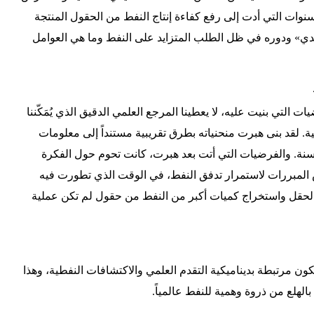
نوات التي أدت إلى رفع كفاءة إنتاج النفط من الحقول المنتجة
تقليدي» ودوره في ظل الطلب المتزايد على النفط وما هي العوامل
 التي بنيت عليه، لا يعطينا المرجع العلمي الدقيق الذي يُمَكّننا
. لقد بنى هبرت منحنياته بطرق تقريبية مستنداً إلى معلومات
ريخية وتقنيات قبل ما يقارب 60 سنة. والفرضيات التي أتت بعد هبرت، كانت تحوم حول الفكرة
المبررات لاستمرار تدفق النفط، في الوقت الذي تطورت فيه
الحقل واستخراج كميات أكبر من النفط من حقول لم تكن عملية
ن مرتبطة بديناميكية التقدم العلمي والاكتشافات النفطية، وهذا
لهلع من ذروة وهمية للنفط عالمياً.