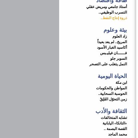
طاقة واقتصاد
أستاذ جامعي ومريض عقلي
التسرب الوظيفي..
ذروة إنتاج النفط..
بيئة وعلوم
زاد العلوم
المريخ.. لم يعد بعيداً
أكاسيد الغبار الأسود
فــــــان فيليـبس
السوبر جلو
النمل يتغلب على التصحر
الحياة اليومية
ابن مكة
المواطن والحكومات
الحوسبة السحابية..
زمن التحوّل القَلِقْ
الثقافة والأدب
تشابه المتخالفات
«التانكا» اليابانية
القصة البصمة ..
محمد الماجد