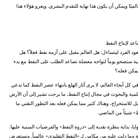
لميًا ويمكن أن يكون هذا نهاية للتقدم البشري. ويعزو هؤلاء هذا
عد لإنتاج النفط
ود الفرد ليتساءل: هل العالم مقبل على أزمة نفط فعلاً؟ هل
المية ستصحو يوماً لتواجه معضلة تصاعد الطلب على النفط مع بدء
يمكن فعله؟
كل أنحاء العالم، لا يرى آثار الهلع بانتهاء عصر النفط كما تدعي
لمية والبحوث في مجال إنتاج النفط، ما برحت تشير إلى أن الأرض
بل للاستخراج، وهناك كثير مما يمكن فعله بعد التطور التقني ما
ط» شيئاْ من الماضي.
ا، بداية بنظرة نقدية إلى «ذروة النفط» والفرضيات المبنية عليها.
ة وما دلت عليه من مكامن لـ «النفط التقليدي» عالمياً. ونستعرض