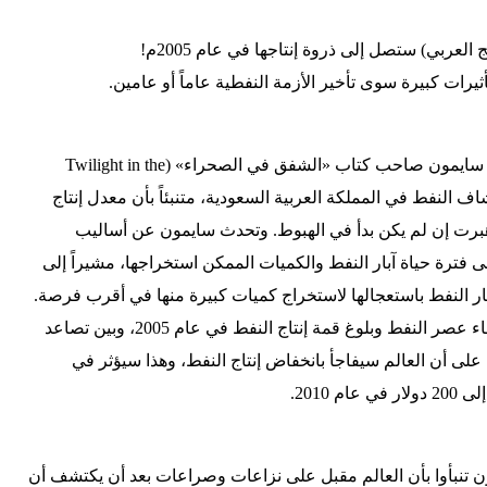
لعربي) ستصل إلى ذروة إنتاجها في عام 2005م!
أثيرات كبيرة سوى تأخير الأزمة النفطية عاماً أو عامين.
ومن الذين اتبعوا هبرت أيضاً، ماثيو سايمون صاحب كتاب «الشفق في الصحراء» (Twilight in the
تشاف النفط في المملكة العربية السعودية، متنبئاً بأن معدل إنتاج
ى هبرت إن لم يكن بدأ في الهبوط. وتحدث سايمون عن أساليب
ى فترة حياة آبار النفط والكميات الممكن استخراجها، مشيراً إلى
ار النفط باستعجالها لاستخراج كميات كبيرة منها في أقرب فرصة.
وقارن سايمون بين تكهناته في انتهاء عصر النفط وبلوغ قمة إنتاج النفط في عام 2005، وبين تصاعد
لى أن العالم سيفاجأ بانخفاض إنتاج النفط، وهذا سيؤثر في
 2010.
 تنبأوا بأن العالم مقبل على نزاعات وصراعات بعد أن يكتشف أن