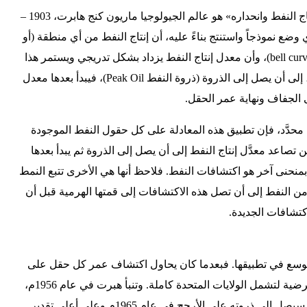
من أوائل من قال بفكرة «ذروة إنتاج النفط وانحداره» هو عالم الجيولوجيا ماريون كنج هابرت، 1903 –
Marion King Hubbe)، الذي وضع نموذجاً واستنتج بناءً عليه، أن إنتاج النفط من أي منطقة (أو
حقل) يمر بمنحنى يشبه الجرس (bell curve)، وأن معدل إنتاج النفط يزداد بشكل تدريجي ويستمر هذا
الازدياد مع اكتشاف مكامن جديدة، إلى أن يصل إلى الذروة (ذروة النفط Peak Oil)، فيبدأ بعدها معدل
 الجفاف ونهاية عمر الحقل.
محدَّد، فإن تطبيق هذه المعادلة على كل حقول النفط الموجودة
صاعد معدَّل إنتاج النفط إلى أن يصل إلى الذروة ثم يبدأ بعدها
منحنى آخر هو اكتشافات النفط. فلاحظ أنها هي الأخرى تتبع النمط
 النفط إلى أن تصل هذه الاكتشافات إلى قمتها الهرمية قبل أن
كتشافات الجديدة.
وسع في تطبيقها. فبعدما كان يحاول اكتشاف عمر كل حقل على
حدة، عمد إلى توسعة تطبيقات الفرضية لتشمل الولايات المتحدة كاملة. وتنبأ هبرت في عام 1956م،
إلى أن النفط في الولايات المتحدة سيصل إلى ذروته على الأرجح في عام 1965م وعلى أعلى تقدير