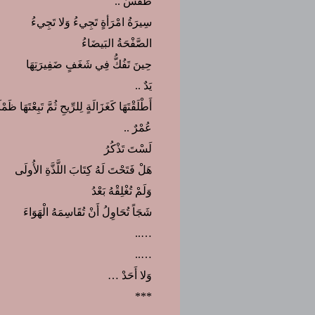
طَقْسٌ ..
سِيرَةُ امْرَأةٍ تَجِيءُ وَلا تَجِيءُ
الصَّفْحَةُ البَيضَاءُ
حِينَ تَفُكُّ فِي شَغَفٍ ضَفِيرَتِهَا
يَدٌ ..
أَطْلَقْتَهَا كَغَزَالَةٍ لِلرِّيحِ ثُمَّ تَبِعْتَهَا ظَمْ
عُمْرٌ ..
لَسْتَ تَذْكُرُ
هَلْ فَتَحْتَ لَهُ كِتَابَ اللَّذَّةِ الأُولَى
وَلَمْ تُغْلِقْهُ بَعْدُ
شَجَاً تُحَاوِلُ أَنْ تُقَاسِمَهُ الْهَوَاءَ
…..
…..
وَلا أَحَدْ …
***