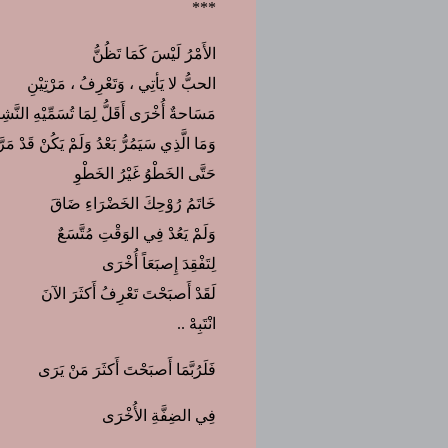
***
الأَمْرُ لَيْسَ كَمَا تَظُنُّ
الحبُّ لا يَأتِي ، وَتَعْرِفُ ، مَرْتِيْنِ
مَسَاحةٌ أُخْرَى أَقَلُّ لِمَا تُسَمِّيْهِ النَّشِي
وَمَا الَّذِي سَيَمُرُّ بَعْدُ وَلَمْ يَكُنْ قَدْ مَ
حَتَّى الخَطْوُ غَيْرُ الخَطْوِ
خَاتَمُ رُوْحِكَ الخَضْرَاءِ ضَاقَ
وَلَمْ يَعُدْ فِي الوَقْتِ مُتَّسَعٌ
لِتَفْقِدَ إِصبَعَاً أُخْرَى
لَقَدْ أَصبَحْتَ تَعْرِفُ أَكثَرَ الآنَ
انْتَبِهْ ..
فَلَرُبَّمَا أَصبَحْتَ أَكثَرَ مَنْ يَرَى
فِي الضِفَّةِ الأُخْرَى