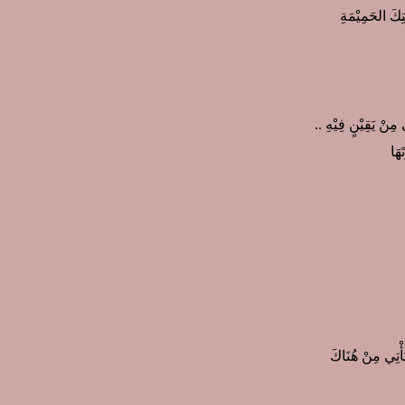
تِكَ الحَمِيْمَةِ
ّى مِنْ يَقِيْنٍ فِيْهِ ..
هَا
أْتِي مِنْ هُنَاكَ