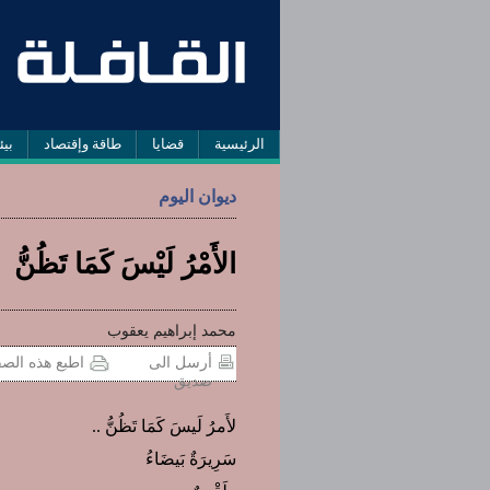
الرئيسية
قضايا
طاقة وإقتصاد
بيئ
ديوان اليوم
الأَمْرُ لَيْسَ كَمَا تَظُنُّ
محمد إبراهيم يعقوب
أرسل الى
اطبع هذه الص
صديق
لأَمرُ لَيسَ كَمَا تَظُنُّ ..
سَرِيرَةٌ بَيضَاءُ