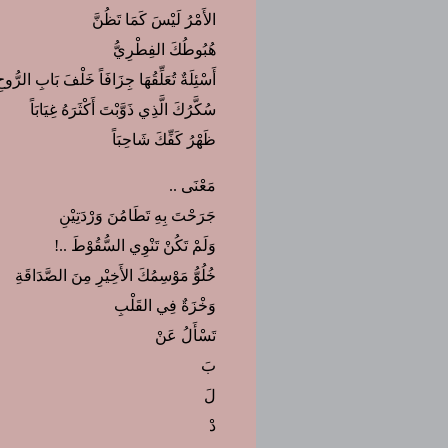
الأَمْرُ لَيْسَ كَمَا تَظُنَّ
هُبُوطُكَ الفِطْرِيُّ
أَسْئِلَةٌ تُعَلِّقُهَا جِزَافَاً خَلْفَ بَابِ الرُّوح
سُكَّرُكَ الَّذِي ذَوَّبْتَ أَكْثَرَهُ غِيَابَاً
ظَهْرُ كَفِّكَ شَاحِبَاً
مَعْنَى ..
جَرَحْتَ بِهِ تَطَامُنَ وَرْدَتِيْنِ
وَلَمْ تَكُنْ تَنْوِي السُّقُوْطَ ..!
خُلُوُّ مَوْسِمُكَ الأَخِيْرِ مِنَ الصَّدَاقَةِ
وَخْزَةٌ فِي القَلْبِ
تَسْأَلُ عَنْ
بَ
لَ
دْ