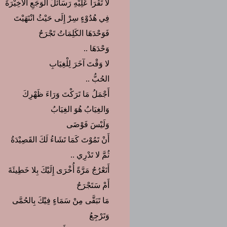
لا تَقْرَأْ عَلِيْهِ رَسَائلَ الوَجَعِ الأَخِيْرَةَ
فِي هُدُوْءٍ سِرْ إِلَى حَيْثُ انْتَهَيْتَ
فَوَحْدَهَا الكَلِمَاتُ تَجْرَحُ
وَحْدَهَا ..
لا وَقْتَ آخَرَ لِلْغِيَابِ
الحُبُّ ..
أَجْمَلُ مَا تَرَكْتَ وَرَاءَ ظَهْرِكَ
وَالغِيَابُ هُوَ الغِيَابُ
وَلَيْسَ فَوْضَى
أَنْ تَمُوْتَ كَمَا تَشَاءُ لَكَ القَصِيْدَةُ
ثُمَّ لا تَدْرِي ..
أَتَعْرُجُ مَرَّةً أُخْرَى إِلَيْكَ بِلا خَطِيئَةَ
أَمْ سَتَجْرَحُ
مَا تَبَقَّى مِنْ سَمَاءٍ فِيْكَ بِالحُمَّى
وَتَرْجِعُ