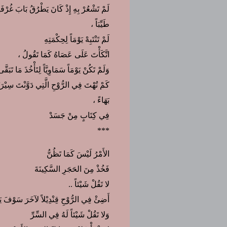
لَمْ تَشْعُرْ بِهِ إِذْ كَانَ يَطْرُقُ بَابَ غُرْفَ
طَيِّبَاً ،
لَمْ تَنْتَبِهْ يَوْمَاً لِحِكْمَتِهِ
اتَّكَأْتَ عَلَى عَصَاهُ كَمَا تَقُولُ ،
وَلَمْ تَكُنْ يَوْمَاً سَمَاوِيَّاً لِتَأْخُذَ مَا تَبَقَ
كَمْ تُهْتَ فِي الرُّوْحِ الَّتِي دَوَّنْتَ سِيْرَتَ
بَهَاءً ،
فِي كِتَابٍ مِنْ جَسَدْ
***
الأَمْرُ لَيْسَ كَمَا تَظُنُّ
فَخُذْ مِنَ الحَجَرِ السَّكِينَةَ
لا تَقُلْ شَيْئاً ..
أَضِئْ فِي الرُّوْحِ قِنْدِيْلاً لآخَرَ سَوْفَ يَ
وَلا تَقُلْ شَيْئاً لَهُ فِي السِّرِّ