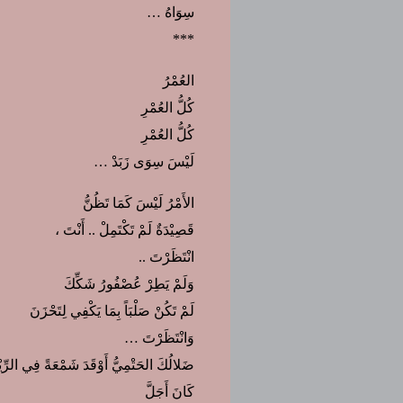
سِوَاهُ …
***
العُمْرُ
كُلُّ العُمْرِ
كُلُّ العُمْرِ
لَيْسَ سِوَى زَبَدْ …
الأَمْرُ لَيْسَ كَمَا تَظُنُّ
قَصِيْدَةٌ لَمْ تَكْتَمِلْ .. أَنْتَ ،
انْتَظَرْتَ ..
وَلَمْ يَطِرْ عُصْفُورُ شَكِّكَ
لَمْ تَكُنْ صَلْبَاً بِمَا يَكْفِي لِتَحْزَنَ
وَانْتَظَرْتَ …
ضَلالُكَ الحَتْمِيُّ أَوْقَدَ شَمْعَةً فِي الرِّيْ
كَانَ أَجَلَّ