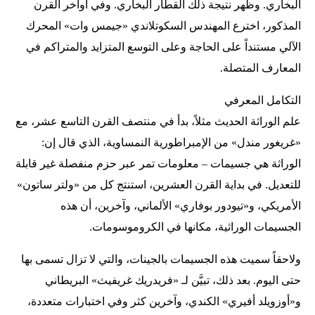
البخاري. وظهر نتيجة ذلك القطار البخاري. وفي أواخر القرن
المذكور، اخترع المهندس السكوتلاندي «جيمس وات» المحرك
الآلي مستنداً على الحاجة وعلى التوسع المتزايد والمتراكم في
المعارف المتصلة.
التكامل المعرفي
علم الوراثة الحديث مثلاً، بدأ في منتصف القرن التاسع عشر، مع
«غريغور مندل» من الإمبراطورية النمساوية، الذي قال إن:
الوراثة هي جسيمات – معلومات تمر عبر حزم منفصلة غير قابلة
للتعديل. في بداية القرن العشرين، استنتج كل من «ولتر ساتون»
الأمريكي، و«تيودور بوفاري» الألماني، وآخرين، أن هذه
الجسيمات الوراثية، مكانها في الكروموسومات.
ولاحقاً سميت هذه الجسيمات بالجينات، والتي لا تزال تسمى بها
حتى اليوم. بعد ذلك، تبيَّن لـ «فريدريك غريفيث» البريطاني
و«أوزويلد أفيري» الكندي، وآخرين كثر وفي اختبارات متعددة،