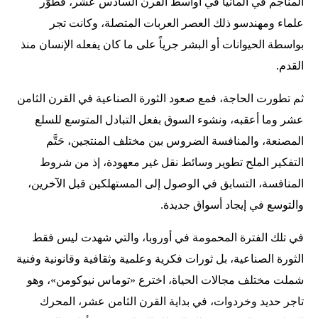
المناجم في ألمانيا في أواسط القرن السادس عشر، فطوّر
علماء ومهندسو ذلك العصر العربات المتصلة، وكانت تجر
بواسطة الحيوانات أو البشر جرياً على ما كان يفعله الإنسان منذ
القدم.
ثم تطورت الحاجة، فمع صعود الثورة الصناعية في القرن الثامن
عشر وما أعقبه، ونشوء السوق بفعل التبادل المتوسع للسلع
المصنعة، والمنافسة الضروس بين مختلف المنتجين، حَتَّم
التفكير الملح تطوير وسائط نقل غير معهودة، إذ من شروط
المنافسة، التسابق في الوصول إلى المستهلكين قبل الآخرين،
والتوسع في إيجاد أسواق جديدة.
في تلك الفترة المحمومة في أوروبا، والتي شهدت ليس فقط
الثورة الصناعية، بل ثورات فكرية وعلمية وثقافية وقانونية وفنية
شملت مختلف مجالات الحياة، اخترع «توماس نيوكومن»، وهو
تاجر حديد وخردوات، في بداية القرن الثامن عشر، المحرك