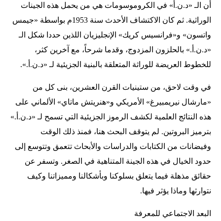
أن الـ «د.ن.أ» في الكروموسومات هي من يحمل هذه الجينات
الوراثية. ثم كان الاكتشاف الأحدث سنة 1953م بواسطة «جيمس
واتسون» و«فرانسيس كريك» الإنجليزيان اللذين حددا شكل الـ
«د.ن.أ.» بالحلزون المزدوج، وقدما شرحاً، مع آخرين كثر،
للخطوط العريضة للوراثة المتعلقة بالبنية الجزيئية لـ «د.ن.أ.».
في وقت لاحق، من ستينيات القرن العشرين، بنى كل من
«مارشال نيريمبيرغ» الأمريكي و«هنريتش ماتاي» الألماني على
هذه النتائج العلمية لكشف الرموز الجزيئية التي تسمح لـ «د.ن.أ.»
بترميز البروتين. لم يتوقف البحث هنا، فمنذ ذلك الوقت
وفيضانات من الكتابات والدراسات والأبحاث تتعمق وتتوسع إلى
حدود الخيال في هذه الجينة المتناهية في الصغر. وتسفر عن
حقائق مذهلة فيما يتعلق بسلوكنا وبأشكالنا ومميزاتنا وكيف
نتوارثها وماذا يؤثر فيها.
البعد الاجتماعي للمعرفة