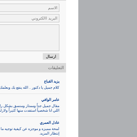
ارسال
التعليقات
يزيد القباع
كلام جميل يا دكتور .. الله ينفع بك وبعلمك 
عامر الوافي
مقال جميل جداً وممتاز ومنسق بشكل رائ
اللي انا شخصياً استفدت منها كثيراٌ ولازل
عادل العمري
لمحة مميزه و موجزه عن كيفية توجيه ما ك
إنتظار المزيد.