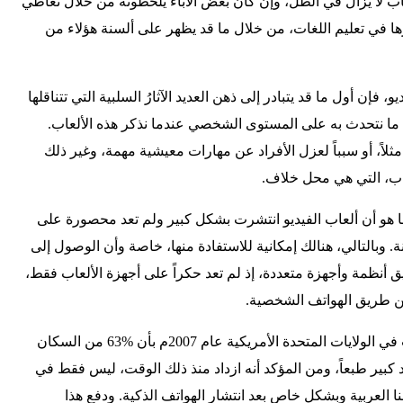
اب لا يزال في الظل، وإن كان بعض الآباء يلحظونه من خلال تعاطي
ورها في تعليم اللغات، من خلال ما قد يظهر على ألسنة هؤلاء من
 فإن أول ما قد يتبادر إلى ذهن العديد الآثارُ السلبية التي تتناقلها
ى ما نتحدث به على المستوى الشخصي عندما نذكر هذه الألعاب.
ثلاً، أو سبباً لعزل الأفراد عن مهارات معيشية مهمة، وغير ذلك
لعاب، التي هي محل خلاف.
ها هو أن ألعاب الفيديو انتشرت بشكل كبير ولم تعد محصورة على
نة. وبالتالي، هنالك إمكانية للاستفادة منها، خاصة وأن الوصول إلى
ق أنظمة وأجهزة متعددة، إذ لم تعد حكراً على أجهزة الألعاب فقط،
عن طريق الهواتف الشخصية.
توضح إحدى الدراسات التي نشرت في الولايات المتحدة الأمريكية عام 2007م بأن %63 من السكان
د كبير طبعاً، ومن المؤكد أنه ازداد منذ ذلك الوقت، ليس فقط في
نا العربية وبشكل خاص بعد انتشار الهواتف الذكية. ودفع هذا