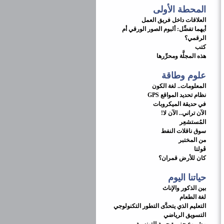
المحطة الأولى
العلاقات داخل فريق العمل
أيهما تفضِّل: ألبوم الصور الورقي أم
الرقمي؟
كتب
هذه المجلَّة ومحرِّرها
علوم وطاقة
المعلومات.. لغة الكون
نظام تحديد المواقع GPS
في حديقة الميكروبات
الآن تراني.. الآن لا!
المُستشعِر
سوق ناقلات النفط
من المختبر
ڤولتا
كان للأرض قمران؟
حياتنا اليوم
بين الذكور والإناث
لغة الطعام
التعليم الذي يتحدَّى التطور التكنولوجي
التسويق الرياضي