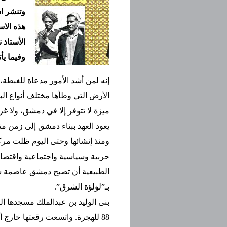
وتنشر ا
هذه الاس
وفيما يأ
إنه لمن أشد الأمور مدعاة للغبطة،
الأرض التي وطأها مختلف أنواع ال
ميزة لا تتوفر إلا في دمشق، ولا غ
يعود العهد ببناء دمشق إلى زمن متنا
ومنذ إنشائها وحتى اليوم ظلت م
حربية وسياسية واجتماعية واقتصادي
الطبيعية أن تصبح دمشق عاصمة سوري
بـ”لؤلؤة الشرق”.
بنى الوليد بن عبدالملك مسجدها 
88 للهجرة. واتسعت رقعتها خارج 