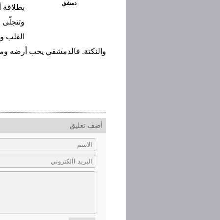
دمشق
بطلاقة أ
وتتجلّى 
القلب و
والنكتة. فالدمشقي يحب أرضه ومدين
أضف تعليق