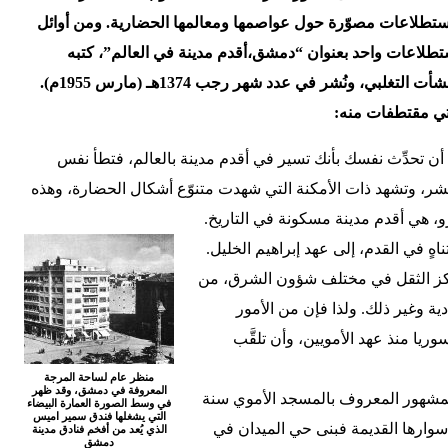
ستطلاعات مصوّرة حول عواصمها ومعالمها الحضارية. ومن أوائل
تطلاعات واحد بعنوان “دمشق،أقدم مدينة في العالم”، كتبه
الأستاذ نشأت التغلبي، ونُشر في عدد شهر رجب 1374هـ (مارس 1955م).
تي مقتطفات منه:
 أن تحدِّث نفسك بأنك تسير في أقدم مدينة بالعالم، فتطأ نفس
بشر، وتشهد ذات الأمكنة التي شهدت متنوّع أشكال الحضارة، وهذه
رو، هي أقدم مدينة مسكونة في التاريخ.
هٍ في القدم، إلى عهد إبراهيم الخليل.
ركز الثقل في مختلف شؤون الشرق، من
ة وغير ذلك. ولذا فإن من الأمور
ا منذ عهد الأمويين، وأن تلقَّب
منظر عام لساحة المرجة
المعروفة في دمشق، وقد ظهر
المشهور المعروف بالمسجد الأموي سنة
في وسط الصورة العمارة البيضاء
التي يشغلها فندق سمير اميس
أسوارها القديمة فبنى حي الميدان في
الذي يُعد من أفخم فنادق مدينة
دمشق