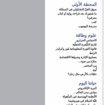
المحطة الأولى
سوق الفنِّ التشكيلي في المملكة
ما شعورك بعد قراءة رواية أو كتاب
معرفي؟
كتب
مدرسة اليوتيوب
علوم وطاقة
الاحتباس الحراري
قارئ الشَّفرة الخطّية
قانونا الثورة المعلوماتية مُور وكرايدر
الرابط
مصابيح الإنارة وجدواها الاقتصادية
سلاح من ضوء…
من المختبر
أُوم
حلقات بالأرض مثل زحل؟
حياتنا اليوم
البريد الإلكتروني
ميادين مدن العالم…
الأنظمة الهندسية غير المأهولة
قبَّة السلام في هيروشيما