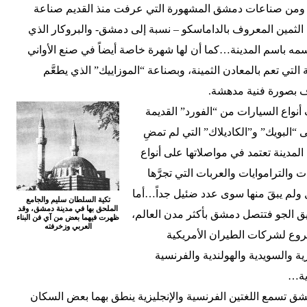
. ومن صناعات دمشق المشهورة التي عرفت منذ القديم صناعة
لثمين المعروف بالداماسكو – نسبة إلى دمشق- والبروكار الذي
مه باسم المدينة…كما أن لها شهرة خاصة أيضاً في صنع الأواني
 التي تعم بالمعادن الثمينة، وبصناعة “الموزاييك” الذي يطعَّم
ف بصورة فنية مدهشة.
واع السيارات من “الفورد” القديمة
 “البويك” و”الكاديلاك” التي لم تمضِ
المدينة تعتمد في مواصلاتها على أنواع
 والتراموايات والعربات التي تجرَّها
ولم يبقَ منها سوى عدد ضئيل جداً…أما
تكية السلطان سليم والجامع
الملحق بها في مدينة دمشق، وقد
 الجو فتتصل دمشق بأكثر مدن العالم،
ظهرت فيهما بعض من آي فن البناء
العربي وزخرفته
روع لشركات الطيران الأمريكية
زية والسويدية والهولندية والفرنسية
ية…
ق تسمع اللغتين الفرنسية والإنجليزية ينطق بهما بعض السكان