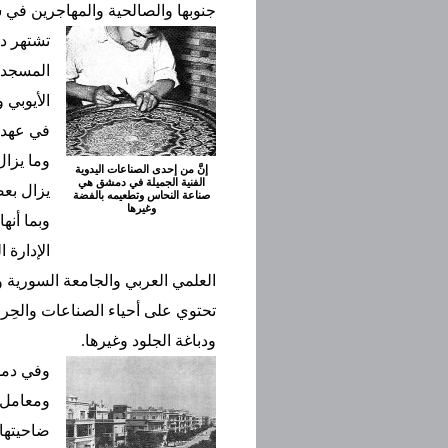
جنوبها والصالحية والمهاجرين في
تشتهر دم
المسجدال
الأيوبي
في عهد ا
وما يزال
إنَّ من إحدى الصناعات اليدوية
الفنية الجميلة في دمشق هي
يزال بعض
صناعة النحاس وتطعيمه بالفضة
وغيرها
وبما أنه
الإدارة 
العلمي العربي والجامعة السورية و
تحتوي على أحياء الصناعات والحِ
ودباغة الجلود وغيرها.
وفي دمش
ومعامل 
ضاحيتها 