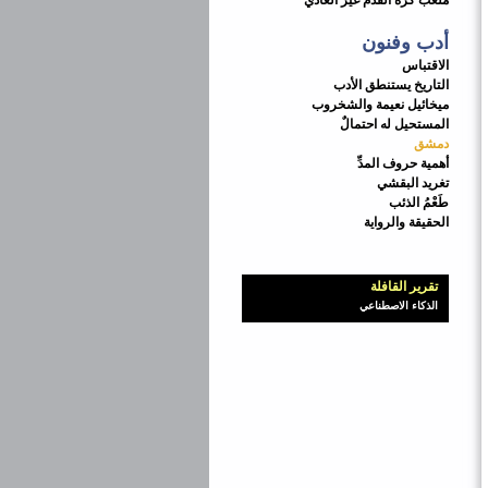
ملعب كرة القدم غير العادي
أدب وفنون
الاقتباس
التاريخ يستنطق الأدب
ميخائيل نعيمة والشخروب
المستحيل له احتمالٌ
دمشق
أهمية حروف المدِّ
تغريد البقشي
طَعْمُ الذئب
الحقيقة‭ ‬والرواية
تقرير القافلة
الذكاء‭ ‬الاصطناعي