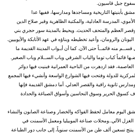
 سفوح جبل قاسيون.
شق بأبنيتها التاريخية ومساجدها ومدارسها، ففيها عدا
أموي، المدرسة العادلية، والمكتبة الظاهرية وقبر صلاح الدين
 وقصر العظم والمتحف الحديث. ويحيط بالمدينة سور حجري بني
ليونان والرومان، وأعيد تخطيطه وبناؤه في عهد الأتابكة والأيوبيين.
 قســم منه قائمــاً حتى الآن. كما أن أبـواب المدينة القديمة ما
ـها قائماً كباب توما والباب الشرقي وباب الســلام وباب الصغير.
ا العاصمة، فقد ازدهرت من الناحية العمرانية فبنيت فيها دوائر
المركزية للدولة وفتحت فيها الشوارع الواسعة وأنشيء فيها المجمع
مدارس ثانوية راقية والقصر العدلي. أما دمشق القديمة فإنها
رف كسوق الحرير وسوق النحاسين وأسواق الصباغة والحدادة
ق اليوم معامل لحفظ الفواكه والخضار وصناعة الصابون والنشاء
الغزل الآلي..ومحلات صناعة الموبيليا ومعمل الأسمنت في
ينتج تسعين ألف طن من الأسمنت سنوياً، إلى جانب دور الطباعة