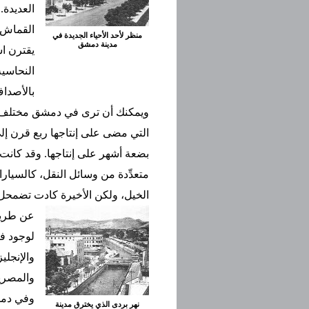
العديدة
القماش ا
منظر لأحد الأحياء الجديدة في
مدينة دمشق
يقترن اس
النحاسية
بالأصدا
ويمكنك أن ترى في دمشق مختلف أن
التي مضى على إنتاجها ربع قرن إلى
بضعة أشهر على إنتاجها. وقد كانت 
متعدِّدة من وسائل النقل، كالسيارات
الخيل، ولكن الأخيرة كادت تضمحل 
عن طريق
لوجود ف
والإنجلي
والمصر
وفي دمش
نهر بردى الذي يخترق مدينة