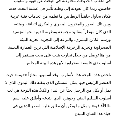
في أعقاب ذلك بدأت محاولاته في البحث عن هوية وأسلوب
خاصين. ربما كان لعودته إلى وطنه تأثير في عملية البحث هذه،
فكان يحاول جاهداً الربط بين ما تعلمه من اتجاهات فنية غربية
وبين تلك الصور والمخزون البصري والفكري لثقافته وبيئته،
الذي كان مؤطراً بتقاليد مجتمعه ونظرته الدينية نحو التجسيد
ورسم الكائن البشري، والنزعة إلى التجريد، تجريد البيئة
الصحراوية وتجريد الزخرفة الإسلامية التي تزين العمارة الدينية.
من هنا توصل من خلال تجارب بنيت على بحث مستمر إلى
أسلوب ذي فلسفة صحراوية لابن هذه البيئة المخلص.
تلخص هذه اللوحة هذا الأسلوب، وقد أسميتها مجازاً «خيمة» حيث
العنصر الرئيس فيها يمثل المسكن الذي ينقله ذلك البدوي الذي لا
يمل أو يكل من الرحيل بحثاً عن الماء والكلأ. هذه اللوحة هي لب
أسلوب السليم الفني وجوهره الذي ابتدعه وأطلق عليه اسم
«اللاآفاقية» وتمثل ما يمكن أن نطلق عليه العصر الذهبي في
حياة هذا الفنان المبدع.