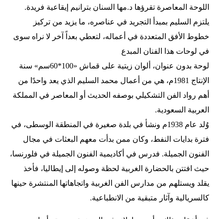
اللوحة المعاصرة تقرؤها د.مها السنان بترانيم إيقاعية فريدة.
يلتزم السليم بمبدأ التجريد في عناصره، ما يزيد من تركيز
خطوط الأفق المتعددة في أعماله، لتعطي بعداً آخر لا نراه سوى
في لوحات هذا الفنان المبدع
لوحة بدون عنوان، ألوان زيتية على قماش «100*60سم» سنة
الإنتاج 1981م، هي من أعمال محمد السليم الذي يعد واحدًا من
أهم رواد الفن التشكيلي بوصفه الحديث أو المعاصر في المملكة
العربية السعودية.
وُلد عام 1938م ونشأ في بلدة صغيرة في المنطقة الوسطى، في
فترة بدايات النفط، وكان ممن بدأت معهم البعثات في مجال
الفنون الجميلة. فدرس في أكاديمية الفنون الجميلة في فلورنسا،
حيث افتتن بالحضارة الغربية لحظة وصوله إلى إيطاليا، فأخذ
يقلد ويستلهم من مدارس الفن الغربية واتجاهاتها المنتشرة حينها
كالسريالية وآثار متبقية من الانطباعية.