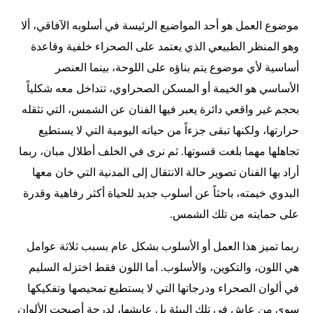
موضوع العمل هو أحد المواضيع الرئيسة في أسلوبه الآفاقي، ألا
وهو المنظر الطبيعي الذي يعتمد على الصحراء خلفية وقاعدة
أساسية لأي موضوع يتم بناؤه على اللوحة، بينما العنصر
الأساسي هو الخيمة أو المسكن الصحراوي، تتداخل معه شكلياً
بحجم غير واقعي دائرة يعبر فيها الفنان عن الشمس، التي تثقله
حرارتها، ولكنها تبقى جزءاً من حياته اليومية التي لا يستطيع
تجاهلها مهما بلغت قسوتها. ثم نرى في الخلف أطلال مبان، ربما
أراد بها الفنان تصوير حالة الانتقال إلى المدنية التي خان معها
البدوي خيمته، باحثاً عن أسلوب جديد للحياة أكثر رفاهية وقدرة
على حمايته من تلك الشمس.
ربما تميز هذا العمل أو الأسلوب بشكل عام بسبب ثلاثة عوامل
هي اللون، والتكوين، والأسلوب. أما اللون فقط اختزله السليم
في ألوان الصحراء ودرجاتها التي لا يستطيع تمحيصها وتفكيكها
سوى من عاش في تلك البيئة بل عايشها، لدرجة أصبحت الألوان