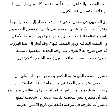
يبي، المثقف والشاعر، بل أيضاً لما تضمنته كلمته. ولعل أبرز ما
ثار علامات تساؤل عند الكثيرين.
ي القصيبي في محفل ثقافي فإنه يشد الأنظار إليه باعتباره نجماً
مؤخراً لفت الدكتور غازي الحضور في ملتقى المثقفين السعوديين
ا أسماه “ثقافة الثقافة”، وقال إنه هرب بها من الموضوع الأصلي
“التنمية الثقافية ودور المثقف فيها”، وقد أشار إلى هذا الهروب
ة حين صرح أنه لا يعرف على وجه التحديد المقصود بالتنمية
قصود خطب التنمية الثقافية – يهون عند الخطب الآخر: دور
ية ودور المثقف الذي تجنبه الدكتور ويفترض، من باب أولى، أن
 القصيبي اقترب من الغاية في ما أسماه “ثقافة الثقافة”. ذلك
نه عن شوارده وسهر الناس جراه واختصموا وسيظلون، فيما يبدو،
لفية أن مبتكره ليس شخصية ثقافية عادية، بل شخصية تتمتع
عتبار أنه يطرحه في مرحلة دقيقة من تاريخ الأمتين العربية