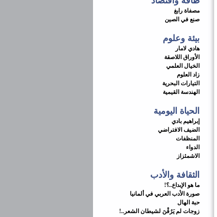
طاقة واقتصاد
مصفاة رابغ
صنع في الصين
بيئة وعلوم
هادي لامار
الأوراق اللاصقة
الخيال العلمي
زاد العلوم
التيارات البحرية
الهندسة القيمية
الحياة اليومية
إبراهيم بادي
الضيف الافتراضي
المنظفات
الدواء
الاشمئزاز
الثقافة والأدب
ما هو الإبداع..؟!
صورة الأدب العربي في ألمانيا
حبة الهال
زوجات لم يَرُقْنَ لشيطان الشعر..!