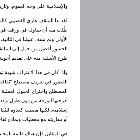
والإسلامية على وجه العموم، وتار
لقد بدا المثقف غازي القصيبي كالم
طُلب منه أن يتناوله في ورقته في 
الأولى ولم نشف غليلنا في الثانية
الجسور أفضل من حمل إلى الملتقى
طرح الأسئلة منه على تقديم أجوبة.
وإذا كان في هذا الاعتراف شبهة توا
القصور في تعريف مصطلح “ثقافة الث
المصطلح واجتراح الحلول العملية ال
أدرجتها الورقة من دون طول تردد 
إسلامية, لكنها مصنفة كعدوة للثق
أو مقاربته مع معطيات ونماذج ثقاف
في المقابل فإن هناك قائمة المجتم