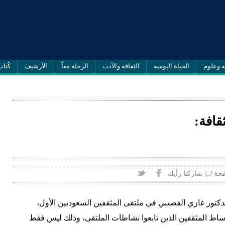
ة وعلوم
الحياة اليومية
الثقافة والأدب
الرحلة معاً
الأرشيف
كُتاب
قافة:
فحة
شاركنا رأيك
دكتور غازي القصيبي في ملتقى المثقفين السعوديين الأول،
وساط المثقفين الذين تابعوا نشاطات الملتقى، وذلك ليس فقط