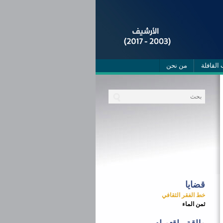
 القافلة
من نحن
قضايا
خط الفقر الثقافي
ثمن الماء