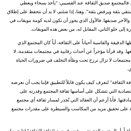
 فالمجتمع صديق الثقافة عند القصيبي: “يأخذ بسخاء ويعطي
ينتقي بثقة ويرفض بثقة”. وهنا، إذا شئتم، لا بد أن نتحفظ على إطلاق
والآخر صديقها. فالأول الذي يجوز أن تكون لديه كومة موبقات في
رة إلى خلو الثاني، المقابل له، من بعض هذه الموبقات.
دقيقة والقاسية أحياناً على الثقافة، أياً كان المجتمع الذي
عها. وقد قرأنا مؤخراً عن أحداث رقابية في مجتمعات متقدمة، لا
مجتمعات لا تزال ترزح تحت وطأة التخلف في ضرورات الحياة
.
فة الثقافة” لنعرف كيف يكون قابلاً للتطبيق فإننا يجب أن نعرضه
صادية التي تتشكل على أساسها ثقافة المجتمع وقدرته على
ادقتها. فأنا أزعم أن العقائد التي تُجذر لمسار ثقافة أي مجتمع
بنية على تحقيق مزيد من المكاسب والسيطرة على مقدرات مجتمع
فياً، أو المجتمع الذي تغيب عنده فرضية “ثقافة الثقافة” إذا جردناه