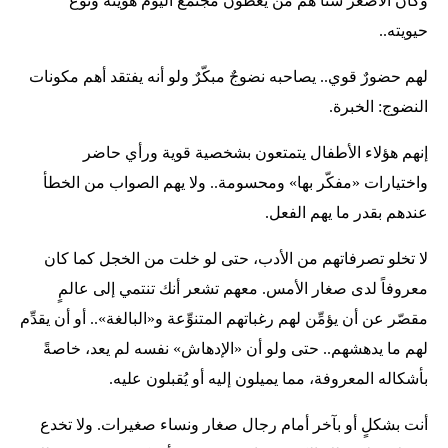
وكأن الأصغر سناً هم من يعطون مجتمع اليوم هويته ونوع
حيويته..
لهم حضورٌ قوي.. يصاحبه نضوجٌ مبكّرٌ ولو أنه يفتقد أهم مكونات
النضوج: الخبرة.
إنهم هؤلاء الأطفال يتمتعون بشخصية قوية ورأي حاضر
واختيارات «مفكّر بها» ومحسومة.. ولا يهم الصواب من الخطأ
عندهم بقدر ما يهم الفعل.
لا تخلو تصرفاتهم من الأدب، حتى لو خلت من الخجل كما كان
معروفاً لدى صغار الأمس. معهم تشعر أنك تنتمي إلى عالمٍ
مقصّر عن أن يؤمِّن لهم رغباتهم المتنوِّعة و«البالغة».. أو أن يقدِّم
لهم ما يدهشهم.. حتى ولو أن «الإدهاش» نفسه لم يعد، خاصةً
بأشكاله المعروفة، مما يميلون إليه أو يُقبلون عليه.
أنت بشكلٍ أو بآخر أمام رجال صغار ونساء صغيرات. ولا تخدع