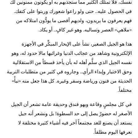
نفسك، فلا تمتلك الكثير مما ستجذبهم به أو يكونون ممنونين لك
في الحصول عليه.. حتى ولو راعوا شعورك وربتوا على كتفك.
فهم يعرفون ما يريدون، ولديهم أقصى ما يودُّون امتلاكه من
«ملاهي» العصر وتساليه. وهو غير كافٍ.. أو يكاد.
هذا هو الجيل الصغير، نشأ على الإبحار المبكِّر في الأجهزة
الإلكترونية وشاهد من عجائب الدنيا وغرائبها مالا حدود له، وهو
نفسه الجيل الذي سلَّم أهله له بأن يأخذ قسطاً من الاستقلالية
وحق الاختيار وإبداء الرأي.. وجاروه في كثير من متطلبات التربية
الحديثة من فنون ورياضة وسفر وغيره. كل هذا جعل منه «نبأً»
مختلفاً.
في كل مجلسٍ وقاعة وبهو فندق وحديقة عامة تشعر أن الجيل
الأصغر له حضورٌ يصل إلى حد السطوة! بل ونشعر أنه جيل
يستعد أن يصنع للغد مجتمعاً آخر فيه أشياء كثيرة مختلفة لا
نعرفها اليوم مطلقاً.