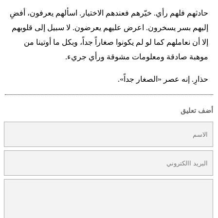
حادثهم فلهم رأي. خيّرهم فعندهم الاختيار. اسألهم يعرفون، أفضِ
إليهم بسر يسخرون. اعرض عليهم يعرضون. لا سبيل إلى قلوبهم
إلا أن نعاملهم كما لو لم يكونوا صغاراً جداً، وبكل ما أوتينا من
موهبة صادقة ومعلومات مشوقة ورأي جريء.
حذارِ. إنه عصر «الصغار جداً».
أضف تعليق