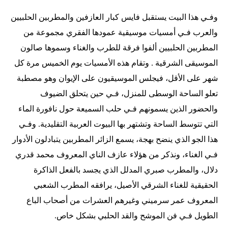
وفـي هذا البيت يستقبل فايس كبار العازفين والمطربين الحلبيين
والعرب فـي أمسيات موسيقية عمودها الفقري مجموعة من
المطربين الحلبيين ألفوا فرقة للطرب والغناء وسموها صالون
الموسيقى الشرقية . وتقام هذه الأمسيات يوم الخميس مرة كل
شهر على الأقل، فيجلس الموسيقيون على الإيوان وهو مصطبة
تعلو الساحة الوسطى للمنزل، فـي حين يتحلق الضيوف
والحضور الذين يسمونهم فـي حلب السميعة حول نافورة الماء
التي تتوسط الساحة وتشتهر بها البيوت العربية التقليدية. وفـي
هذا الجو الذي ينضح بهجة، يسمع الزائر المطربين يتبادلون الأدوار
فـي الغناء، ونذكر من هؤلاء عازف الناي المعروف محمد قدري
دلال، والمطرب صبري المدلل الذي يجسد بالفعل الذاكرة
الحقيقية للغناء الشرقي الأصيل، يرافقه المطرب الشعبي
المعروف عمر سرميني وغيرهم العشرات من أصحاب الباع
الطويل فـي فن الموشح والقد الحلبي بشكل خاص.