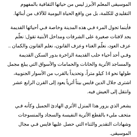
الموسيقى المعلم الأبرز ليس من حياتها الثقافية بالمفهوم
التقليدي للكلمة، بل من واقع الحياة اليومية للآلاف من أبنائها.
فأينما تجول المرء فـي هذه المدينة وخاصة فـي أحيائها القديمة
يجد لافتات صغيرة على الشرفات ومداخل الأبنية تقول: نعلّم
عزف العود، نعلّم الغناء وعزف القانون، نعلم القانون والكمان ..
وفـي أحد أحياء حلب القديمة الزاخرة بدور السكن القديمة
والمساجد الأثرية والخانات والحمامات والأسواق التي يبلغ مجمل
طولها نحو 14 كيلو متراً، وتحديداً بالقرب من الأسوار الجنوبية،
اشترى جلال الدين فايس بيتاً أثرياً يعود إلى القرن الرابع عشر
وانتقل إلى العيش فيه.
يشعر الذي يزور هذا المنزل الأثري الهادئ الجميل وكأنه فـي
متحف مليء بالقطع الأثرية النفيسة والسجاد والمنسوجات
وشهادات التقدير والثناء التي حصل عليها فايس فـي مجال
الموسيقى.