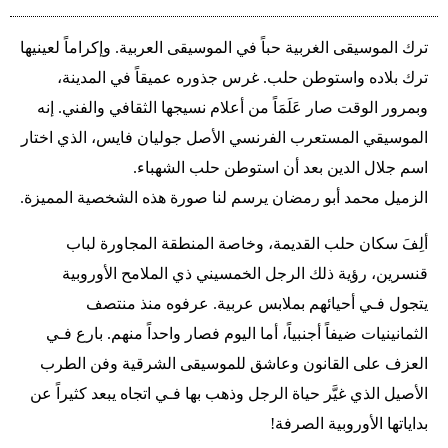
ترك الموسيقى الغربية حباً في الموسيقى العربية. وإكراماً لعينيها
ترك بلاده واستوطن حلب. غرس جذوره عميقاً في المدينة،
وبمرور الوقت صار عَلَمَاً من أعلام نسيجها الثقافي والفني. إنه
الموسيقي المستعرب الفرنسي الأصل جوليان فايس، الذي اختار
اسم جلال الدين بعد أن استوطن حلب الشهباء.
الزميل محمد أبو رمضان يرسم لنا صورة هذه الشخصية المميزة.
ألِفَ سكان حلب القديمة، وخاصة المنطقة المجاورة لباب
قنسرين، رؤية ذلك الرجل الخمسيني ذي الملامح الأوروبية
يتجول فـي أحيائهم بملابس عربية. عرفوه منذ منتصف
الثمانينيات ضيفاً أجنبياً، أما اليوم فصار واحداً منهم. بارع فـي
العزف على القانون وعاشق للموسيقى الشرقية وفن الطرب
الأصيل الذي غيَّر حياة الرجل وذهب بها فـي اتجاه يبعد كثيراً عن
بداياتها الأوروبية الصرفة!