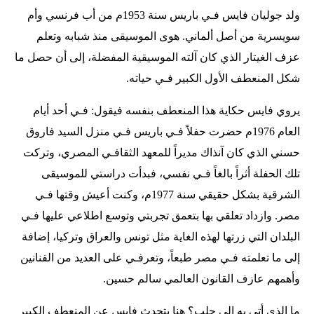
ولد جوليان فايس فـي باريس سنة 1953م من أب فرنسي وأم
سويسرية من أصل ألماني. هوى الموسيقى منذ شبابه وتعلم
عزف الغيتار الذي كان آلته الموسيقية المفضلة، إلى أن حصل ما
شكل المنعطف الأول الكبير فـي حياته.
يروي فايس حكاية هذا المنعطف بنفسه فيقول: فـي أحد أيام
العام 1976م حضرت حفلاً فـي باريس فـي منزل السيد فاروق
حسني الذي كان آنذاك مديراً للمعهد الثقافـي المصري، وتركت
تلك الحفلة أثراً بالغاً فـي نفسي، فبدأت دراستي للموسيقى
الشرقية بشكل حقيقي سنة 1977م، وكنت أعيش وقتها فـي
مصر. وازداد تعلقي بها بتعمق تجربتي وتوسع اطلاعي عليها فـي
البلدان التي زرتها لهذه الغاية مثل تونس والعراق وتركيا، إضافة
إلى ما تعلمته فـي مصر طبعاً، وتعرفـي على العديد من الفنانين
وأهمهم عازف القانون العالمي سالم حسين.
ما الذي أتى به إلى حلب؟ هنا يتحدث فايس عن المنعطف الكبير