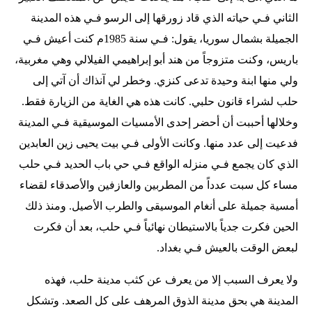
الثاني فـي حياته الذي قاد زورقها إلى الرسو فـي هذه المدينة
الجميلة بشمال سوريا، يقول: فـي سنة 1985م كنت أعيش فـي
باريس، وكنت متزوجاً من هند أبو إبراهيمي الفيلالي وهي مغربية،
ولي منها ابنة وحيدة تدعى كنزي. وخطر لي آنذاك أن آتي إلى
حلب لشراء قانون حلبي. كانت هذه هي الغاية من الزيارة فقط.
وخلالها أحببت أن أحضر إحدى الأمسيات الموسيقية فـي المدينة
فدعيت إلى عدد منها. وكانت الأولى فـي بيت يحيى زين العابدين
الذي كان يجمع فـي منزله الواقع فـي حي باب الحديد فـي حلب
مساء كل سبت عدداً من المطربين والعازفين والأصدقاء لقضاء
أمسية جميلة على أنغام الموسيقى والطرب الأصيل. ومنذ ذلك
الحين فكرت جدياً بالاستيطان نهائياً فـي حلب، بعد أن فكرت
لبعض الوقت بالعيش فـي بغداد.
ولا يعرف السبب إلا من يعرف عن كثب مدينة حلب، فهذه
المدينة هي بحق مدينة الذوق المرهف على كل الصعد. وتشكل