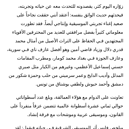
زوّاره اليوم كثر، يقصدونه للتحدث معه عن حياته وتجربته،
فيحدثهم حديث الواثق بنفسه: أعتقد أنني حققت نجاحاً على
صعيد إغناء تجربتي الموسيقية وإنتاجي أيضاً. فقد تطورت
معلوماتي كثيراً بفضل مرافقتي للعديد من المحترفين الأقوياء
المجتهدين فـي الحفاظ على التراث الأصيل من أمثال محمد
قدري دلال وزياد قاضي أمين وهو أفضل عازف ناي فـي سورية،
وعازف الجوزة فـي بغداد محمد كومار، ومطرب المقامات
حسني إسماعيل الأعظمي، وغيرهم من الكبار مثل صبري
المدلل وأديب الدايخ وعمر سرميني من حلب وحمزة شكور من
دمشق وأحمد حبوش ولطفي بوشناق من تونس.
تعاونت على الدوام مع هؤلاء العمالقة، وبلغ عدد أسطواناتي
حوالي ثماني عشرة أسطوانة عالمية تتضمن عزفاً منفرداً على
القانون، وموسيقى عربية وموشحات مع فرقة إنشاد.
ويلخص فايس أثر الموسيقى الشرقية فـي حياته فيقول: لقد