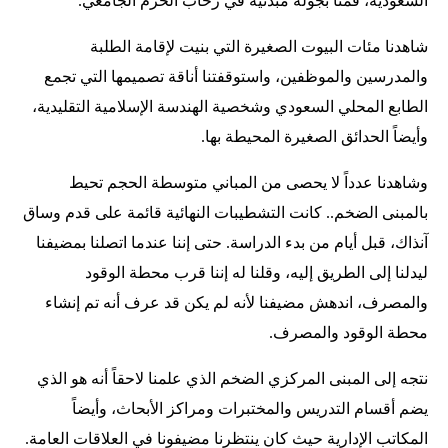
السعودية، قمنا بجولة مبدئية في رحاب الحرم الجامعي.
شاهدنا مئات البيوت الصغيرة التي بنيت لإقامة الطلبة
والمدرسين والموظفين، واستوقفتنا أناقة تصميمها التي تجمع
الطابع المحلي السعودي وشخصية الهندسة الإسلامية التقليدية،
وأيضاً الحدائق الصغيرة المحيطة بها.
وشاهدنا عدداً لا يحصى من المباني متوسطة الحجم تحيط
بالمبنى الضخم.. كانت التشطيبات النهائية قائمة على قدم وساق
آنذاك، قبل أيام من بدء الدراسة. حتى إننا عندما اتصلنا بمضيفنا
ليدلنا إلى الطريق إليه، وقلنا له إننا قرب محطة الوقود
والمصرف، اندهش مضيفنا لأنه لم يكن قد عرف أنه تم إنشاء
محطة الوقود والمصرف.
نتجه إلى المبنى المركزي الضخم الذي علمنا لاحقاً أنه هو الذي
يضم أقسام التدريس والمختبرات ومراكز الأبحاث، وأيضاً
المكاتب الإدارية حيث كان ينتظرنا مضيفونا في العلاقات العامة.