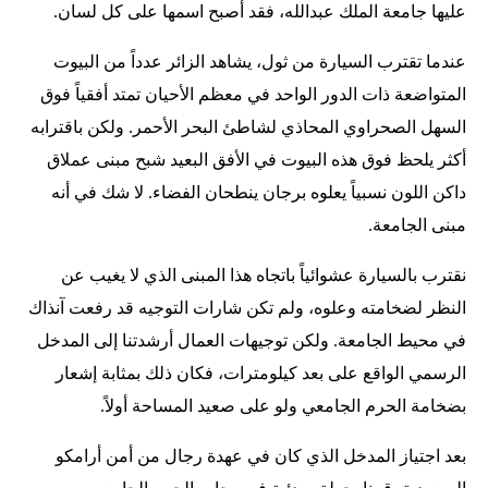
عليها جامعة الملك عبدالله، فقد أصبح اسمها على كل لسان.
عندما تقترب السيارة من ثول، يشاهد الزائر عدداً من البيوت
المتواضعة ذات الدور الواحد في معظم الأحيان تمتد أفقياً فوق
السهل الصحراوي المحاذي لشاطئ البحر الأحمر. ولكن باقترابه
أكثر يلحظ فوق هذه البيوت في الأفق البعيد شبح مبنى عملاق
داكن اللون نسبياً يعلوه برجان ينطحان الفضاء. لا شك في أنه
مبنى الجامعة.
نقترب بالسيارة عشوائياً باتجاه هذا المبنى الذي لا يغيب عن
النظر لضخامته وعلوه، ولم تكن شارات التوجيه قد رفعت آنذاك
في محيط الجامعة. ولكن توجيهات العمال أرشدتنا إلى المدخل
الرسمي الواقع على بعد كيلومترات، فكان ذلك بمثابة إشعار
بضخامة الحرم الجامعي ولو على صعيد المساحة أولاً.
بعد اجتياز المدخل الذي كان في عهدة رجال من أمن أرامكو