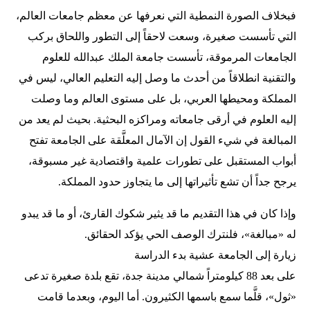
فبخلاف الصورة النمطية التي نعرفها عن معظم جامعات العالم،
التي تأسست صغيرة، وسعت لاحقاً إلى التطور واللحاق بركب
الجامعات المرموقة، تأسست جامعة الملك عبدالله للعلوم
والتقنية انطلاقاً من أحدث ما وصل إليه التعليم العالي، ليس في
المملكة ومحيطها العربي، بل على مستوى العالم وما وصلت
إليه العلوم في أرقى جامعاته ومراكزه البحثية. بحيث لم يعد من
المبالغة في شيء القول إن الآمال المعلَّقة على الجامعة تفتح
أبواب المستقبل على تطورات علمية واقتصادية غير مسبوقة،
يرجح جداً أن تشع تأثيراتها إلى ما يتجاوز حدود المملكة.
وإذا كان في هذا التقديم ما قد يثير شكوك القارئ، أو ما قد يبدو
له «مبالغة»، فلنترك الوصف الحي يؤكد الحقائق.
زيارة إلى الجامعة عشية بدء الدراسة
على بعد 88 كيلومتراً شمالي مدينة جدة، تقع بلدة صغيرة تدعى
«ثول»، قلَّما سمع باسمها الكثيرون. أما اليوم، وبعدما قامت