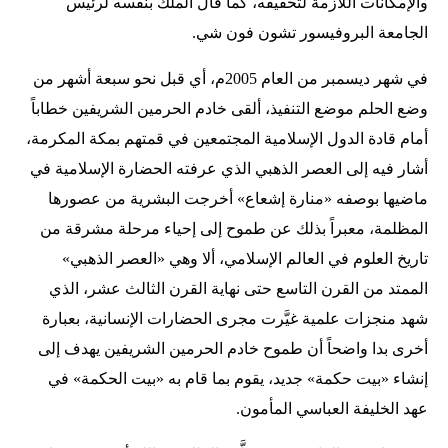
والإمكانات اللازمة لتحقيقه، كما قال الملك بنفسه لرئيس
الجامعة البروفيسور تشون فون شي.
في شهر ديسمبر من العام 2005م، أي قبل نحو سبعة أشهر من
وضع الحلم موضع التنفيذ، ألقى خادم الحرمين الشريفين خطاباً
أمام قادة الدول الإسلامية المجتمعين في قمتهم بمكة المكرمة،
أشار فيه إلى العصر الذهبي الذي عرفته الحضارة الإسلامية في
ماضيها بوصفه «منارة إشعاع» أخرجت البشرية من عصورها
المظلمة، معبراً بذلك عن طموح إلى إحياء مرحلة مشرقة من
تاريخ العلوم في العالم الإسلامي، ألا وهي «العصر الذهبي»
الممتد من القرن التاسع حتى نهاية القرن الثالث عشر، الذي
شهد منجزات علمية غيَّرت مجرى الحضارات الإنسانية، بعبارة
أخرى بدا واضحاً أن طموح خادم الحرمين الشريفين يهدف إلى
إنشاء «بيت حكمة» جديد، يقوم بما قام به «بيت الحكمة» في
عهد الخليفة العباسي المأمون.