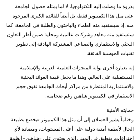
بذروة ما وصلت إليه التكنولوجيا، لا لما يمثله حصول الجامعة
على مثل هذا الكمبيوتر فقط، بل أيضاً للفائدة الكبرى المرجوة
منه. إذ سيستفيد منه العلماء والباحثون والطلبة في الجامعة، كما
ستستفيد منه معاهد وشركات عالمية ومحلية ضمن أطر التعاون
البحثي والاستثماري والصناعي المشتركة الهادفة إلى تطوير
تقنيات الحوسبة الفائقة.
إنه بعبارة أخرى بوابة المنجزات العلمية العربية والإسلامية
المستقبلية على العالم. وهذا ما يجعل قيمة العوائد البحثية
والاستثمارية المنتظرة من مراكز أبحاث الجامعة تفوق حجم
الاستثمار في الكمبيوتر شاهين رغم ضخامته.
حمايته الأمنية
وختاماً يشير الغسلان إلى أن مثل هذا الكمبيوتر «يخضع بطبيعة
الحال لأنظمة أمنية دولية على أعلى المستويات، ومضادة لأي
اختراقات. وتطبق في المبنى الذي يحتوي على «شاهين» أنظمة