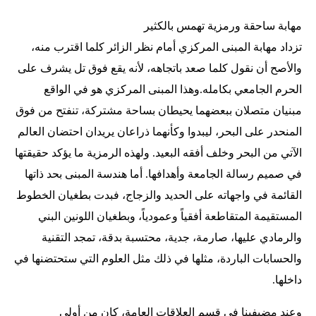
مهابة ساحقة ورمزية تهمس بالكثير
تزداد مهابة المبنى المركزي أمام نظر الزائر كلما اقترب منه،
والأصح أن نقول كلما صعد باتجاهه، لأنه يقع فوق تل يشرف على
الحرم الجامعي بكامله.وهذا المبنى المركزي هو في الواقع
مبنيان متصلان ببعضهما يحيطان بساحة مشتركة، تنفتح من فوق
المنحدر على البحر، ليبدوا وكأنهما ذراعان يريدان احتضان العالم
الآتي من البحر وخلف أفقه البعيد. ولهذه الرمزية ما يؤكد حقيقتها
في صميم رسالة الجامعة وأهدافها. أما هندسة المبنى بحد ذاتها
القائمة في واجهاته على الحديد والزجاج، فبدت بطغيان الخطوط
المستقيمة المتقاطعة أفقياً وعمودياً، وبطغيان اللونين البني
والرمادي عليها، صارمة، جدية، محتسبة بدقة، تمجد التقنية
والحسابات الباردة، مثلها في ذلك مثل العلوم التي ستحتضنها في
داخلها.
وعند مضيفينا في قسم العلاقات العامة، كان من أولى