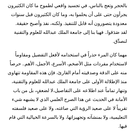
بالحجر وتعج بالناس، في تجسيد واقعي لطموح ما كان الكثيرون
يجرأون حتى على أن يحلموا به، وما كان الكثيرون قبل سنوات
معدودة يتصورون أنه قابل للتنفيذ. ولكنه، نفذ وأصبح حقيقة.
لقد صَدَقوا.. فهيا بنا إلى جامعة الملك عبدالله للعلوم والتقنية
لنصدِّق.
مهما كان المرء حذراً في استخدامه لأفعل التفضيل ومقاوماً
لاستخدام مفردات مثل الأضخم، الأسرع، الأجمل، الأهم.. حرصاً
منه على الدقة وصدقيته أمام القارئ، فإن هذه المقاومة تتهاوى
منذ الإطلالة الأولى على جامعة الملك عبدالله للعلوم والتقنية،
وتنهار تماماً عند اطلاعه على التفاصيل، لا لضعفٍ، بل من باب
الأمانة في الحديث عن هذا الصرح العلمي الذي لا يشبهه شيء
تقريباً لا على صعيد الرؤية التي صاغته، ولا على صعيد فلسفته
التعليمية، ولا بمنشآته وتجهيزاتها، ولا بالسرعة الخيالية التي قام
فيها.