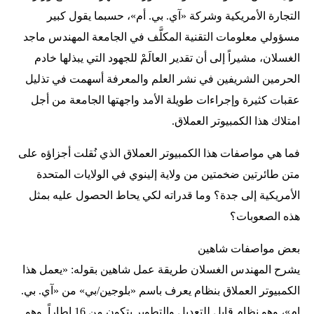
التجارة الأمريكية وشركة «آي. بي. أم»، حسبما يقول كبير
مسؤولي معلومات التقنية المكلَّف في الجامعة المهندس ماجد
الغسلان، مشيراً إلى أن تقدير العالَمْ للجهود التي يبذلها خادم
الحرمين الشريفين في نشر العلم والمعرفة أسهمت في تذليل
عقبات كثيرة وإجراءات طويلة الأمد واجهتها الجامعة من أجل
امتلاك هذا الكمبيوتر العملاق.
فما هي مواصفات هذا الكمبيوتر العملاق الذي نُقلت أجزاؤه على
متن طائرتين ضخمتين من ولاية إلينوي في الولايات المتحدة
الأمريكية إلى جدة؟ وما قدراته لكي يحاط الحصول عليه بمثل
هذه الصعوبات؟
بعض مواصفات شاهين
يشرح المهندس الغسلان طريقة عمل شاهين بقوله: «يعمل هذا
الكمبيوتر العملاق بنظام يعرف باسم «بلوجين/بي» من «آي. بي.
ام»، وهو نظام قابل للتعديل والتطوير يتكون من 16 إطاراً. وهو