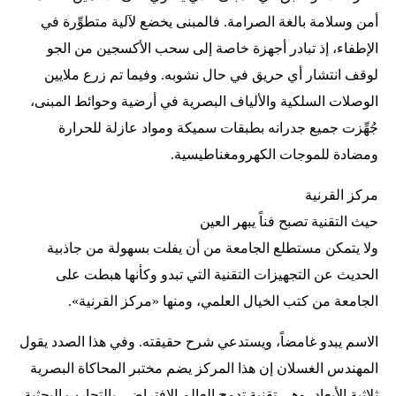
أمن وسلامة بالغة الصرامة. فالمبنى يخضع لآلية متطوِّرة في
الإطفاء، إذ تبادر أجهزة خاصة إلى سحب الأكسجين من الجو
لوقف انتشار أي حريق في حال نشوبه. وفيما تم زرع ملايين
الوصلات السلكية والألياف البصرية في أرضية وحوائط المبنى،
جُهِّزت جميع جدرانه بطبقات سميكة ومواد عازلة للحرارة
ومضادة للموجات الكهرومغناطيسية.
مركز القرنية
حيث التقنية تصبح فناً يبهر العين
ولا يتمكن مستطلع الجامعة من أن يفلت بسهولة من جاذبية
الحديث عن التجهيزات التقنية التي تبدو وكأنها هبطت على
الجامعة من كتب الخيال العلمي، ومنها «مركز القرنية».
الاسم يبدو غامضاً، ويستدعي شرح حقيقته. وفي هذا الصدد يقول
المهندس الغسلان إن هذا المركز يضم مختبر المحاكاة البصرية
ثلاثية الأبعاد، وهي تقنية تدمج العالم الافتراضي بالتجارب البحثية.