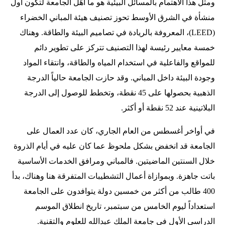
ومثل هذا الاهتمام بالمسائل البيئية هو ما أهَّل الجامعة لتكون أول
منشأة في الشرق الأوسط تحوز تصنيف هيئة المباني الخضراء
(LEED)، المعروفة بالريادة في تصاميم البيئة والطاقة. وهناك
خمسة معايير رئيسة لهذا التصنيف تتركز على تطوير دائم
للمواقع والفاعلية في استخدام المياه والطاقة، وانتقاء المواد
وجودة البيئة داخل المباني. وقد حازت الجامعة حالياً الدرجة
الذهبية بحصولها على 45 نقطة، وتخطط للوصول إلى الدرجة
البلاتينية عند 52 نقطة أو أكثر.
في أواخر أغسطس من العام الجاري، كان عدد العمال على
الجامعة قد انخفض بشكل ملحوظ عما كان عليه في أيام الذروة
خلال السنتين الماضيتين. فالمباني ومرافق الخدمات الأساسية
باتت جاهزة. وبموازاة أعمال التشطيبات المتفرقة هنا وهناك، بدأ
400 طالب من أكثر من خمسين دولة يتوافدون على الجامعة
استعداداً ليوم الخامس من سبتمبر، تاريخ انطلاق الموسم
الدراسي الأول في جامعة الملك عبدالله للعلوم والتقنية.