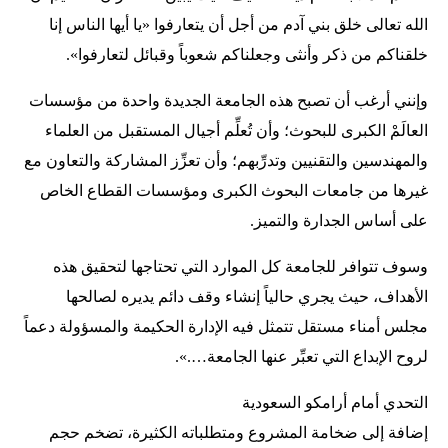
الله تعالى خلق بني آدم من أجل أن يتعارفوا «يا أيها الناس إنا
خلقناكم من ذكر وأنثى وجعلناكم شعوباً وقبائل لتعارفوا».
وإنني أرغب أن تصبح هذه الجامعة الجديدة واحدة من مؤسسات
العالَمْ الكبرى للبحوث؛ وأن تُعلِّم أجيال المستقبل من العلماء
والمهندسين والتقنيين وتدرِّبهم؛ وأن تعزِّز المشاركة والتعاون مع
غيرها من جامعات البحوث الكبرى ومؤسسات القطاع الخاص
على أساس الجدارة والتميز.
وسوف تتوافر للجامعة كل الموارد التي تحتاجها لتحقيق هذه
الأهداف، حيث يجري حالياً إنشاء وقف دائم يديره لصالحها
مجلس أمناء مستقل تتمثل فيه الإدارة الحكيمة والمسؤولة دعماً
لروح الإبداع التي تعبِّر عنها الجامعة….».
التحدي أمام أرامكو السعودية
إضافة إلى ضخامة المشروع ومتطلباته الكثيرة، تضخم حجم