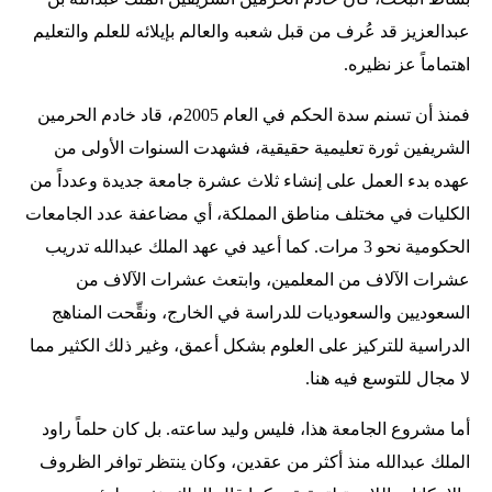
عبدالعزيز قد عُرف من قبل شعبه والعالم بإيلائه للعلم والتعليم
اهتماماً عز نظيره.
فمنذ أن تسنم سدة الحكم في العام 2005م، قاد خادم الحرمين
الشريفين ثورة تعليمية حقيقية، فشهدت السنوات الأولى من
عهده بدء العمل على إنشاء ثلاث عشرة جامعة جديدة وعدداً من
الكليات في مختلف مناطق المملكة، أي مضاعفة عدد الجامعات
الحكومية نحو 3 مرات. كما أعيد في عهد الملك عبدالله تدريب
عشرات الآلاف من المعلمين، وابتعث عشرات الآلاف من
السعوديين والسعوديات للدراسة في الخارج، ونقِّحت المناهج
الدراسية للتركيز على العلوم بشكل أعمق، وغير ذلك الكثير مما
لا مجال للتوسع فيه هنا.
أما مشروع الجامعة هذا، فليس وليد ساعته. بل كان حلماً راود
الملك عبدالله منذ أكثر من عقدين، وكان ينتظر توافر الظروف