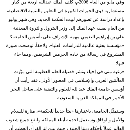
وفي مايو من العام 2006م، كلَّف الملك عبدالله أربعة من كبار
مستشاريه ذوي الخبرات الكبيرة في التعليم والتنمية الاقتصادية،
بإعداد دراسة عن تصورهم لبيت الحكمة الجديد. وفي شهر يوليو
من العام نفسه عهد الملك إلى وزير البترول والثروة المعدنية
علي بن إبراهيم النعيمي مهمة الإشراف على تأسيس الجامعة كـ
«مؤسسة بحثية عالمية للدراسات العليا». ولاحقاً، توضحت صورة
المشروع في رسالة من خادم الحرمين الشريفين، ومما جاء
فيها:
«رغبة مني في إحياء ونشر فضيلة العلم العظيمة التي ميَّزت
العالَمَين العربي والإسلامي في العصور الأولى، فقد رأيت أن
أؤسس جامعة الملك عبدالله للعلوم والتقنية على ساحل البحر
الأحمر في المملكة العربية السعودية.
وستمثِّل الجامعة، باعتبارها «بيتاً جديداً للحكمة»، منارة للسلام
والأمل والوفاق وستعمل لخدمة أبناء المملكة ولنفع جميع شعوب
العالَم عملاً بأحكام ديننا الحنيف حيث يبين لنا القرآن العظيم أن