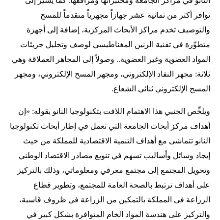
النانو في مراكز الجامعة ومختبراتها ومرافقها. كما يشير إلى
توافر أكثر من ثمانية عشر جهازاً مجهرياً متقدماً للمسح
والتوصيف تخدم مراكز الأبحاث المركزية، إضافة إلى أجهزة
متطوِّرة في تقنية الرنين المغناطيسي لوصف وتحليل جزيئات
المواد العضوية وغير العضوية.. وصولاً إلى المجاهر العملاقة وهي
ثلاثة: مجهر النفاد الإلكتروني، ومجهر المسح الإلكتروني، ومجهر
المسح الإلكتروني ثنائي الشعاع.
ويلخِّص الجنبي هذا الاهتمام اللافت بتكنولوجيا النانو بقوله: «إن
أهداف مركز أبحاث الجامعة التي تعمل في إطار أبحاث تكنولوجيا
النانو تتماشى مع أهداف التنمية الاقتصادية للمملكة من حيث
إيجاد وسائل وأساليب تسهم في تنويع مصادر الاقتصاد الوطني
وتحويل المجتمع إلى مجتمع معرفي ومعلوماتي، وذلك بالتركيز
على أهداف ترتبط بالصحة العامة للمجتمع، وتطوير قطاع
الزراعة في المملكة بالتمكين من الزراعة في ظروف قاسية،
والتركيز على هندسة المواد الخام المتوافرة بشكل كبير في