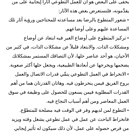
يخفى على البعض هو أن للعمل التطوعي آثاراً إيجابية على من
يقدِّمونه، فلنستعرض بعض هذه الآثار:
• شعور المتطوع بالرضا بعد مساعدته للمحتاجين ورؤية آثار تلك
المساعدة عليهم وعلى أوضاعهم.
• تركيز المتطوع على أوضاع الغير فيه ابتعاد عن أوضاع
ومشكلات الذات. والابتعاد قليلاً عن مشكلات الذات، في كثير من
الأحيان، هو أحد عناصر حلها، لأن التصاقك المستمر بمشكلاتك
يضخمها ويخرجها عن أبعادها الطبيعية، ويجعل حلها أكثر صعوبة.
• الانخراط في العمل التطوعي ينمِّي قدرات الاتصال والعمل
بروح الفريق فيمن ينخرطون فيه. وهاتان القدرتان هما من أهم
القدرات المطلوبة فيمن يسعون للحصول على وظيفة في سوق
العمل المعاصر ومن أهم أسباب النجاح فيه.
• التطوع لمن لديهم وفر في الوقت فيه مصلحة للمتطوِّع.
فانخراط الباحث عن عمل في عمل تطوعي يشغل وقته ويزيد
من فرص حصوله على عمل، لأن ذلك سيكون له تأثير إيجابي